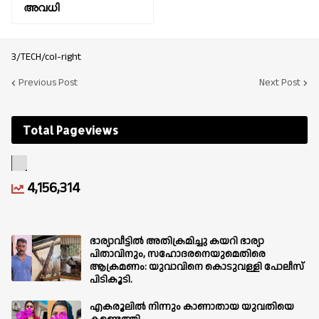
അവധി
3/TECH/col-right
Previous Post
Next Post
Total Pageviews
4,156,314
ഭാര്യാവീട്ടിൽ അതിക്രമിച്ചു കയറി ഭാര്യാ
പിതാവിനും, സഹോദരനെയുമെതിരെ
ആക്രമണം: യുവാവിനെ കൊടുവള്ളി പോലീസ്
പിടികൂടി.
എകരൂലിൽ നിന്നും കാണാതായ യുവതിയെ