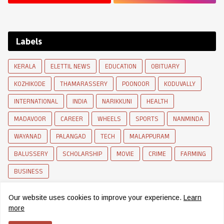
Labels
KERALA
ELETTIL NEWS
EDUCATION
OBITUARY
KOZHIKODE
THAMARASSERY
POONOOR
KODUVALLY
INTERNATIONAL
INDIA
NARIKKUNI
HEALTH
MADAVOOR
CAREER
WHEELS
SPORTS
NANMINDA
WAYANAD
PALANGAD
TECH
MALAPPURAM
BALUSSERY
SCHOLARSHIP
MOVIE
CRIME
FARMING
BUSINESS
Our website uses cookies to improve your experience.
Learn
more