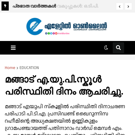
പ്രഭാത വാർത്തകൾ
Home
EDUCATION
മങ്ങാട് എ.യു.പി.സ്കൂൾ
പരിസ്ഥിതി ദിനം ആചരിച്ചു.
മങ്ങാട് എയുപി സ്കൂളിൽ പരിസ്ഥിതി ദിനാചരണ
പരിപാടി പി.ടി.എ. പ്രസിഡണ്ട് ഖൈറുന്നിസ
റഹീമിന്റെ അധ്യക്ഷതയിൽ ഉണ്ണികുളം
ഗ്രാമപഞ്ചായത്ത് പതിനാറാം വാർഡ് മെമ്പർ എം.