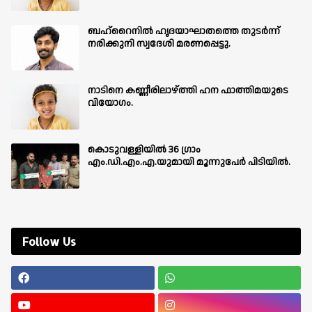
ബഹ്‌റൈനിൽ ഹൃദയാഘാതത്തെ തുടർന്ന്
നരിക്കുനി സ്വദേശി മരണപ്പെട്ടു.
നാടിനെ കണ്ണീരിലാഴ്ത്തി ഹന ഫാത്തിമയുടെ
വിയോഗം.
കൊടുവള്ളിയിൽ 36 ഗ്രാം
എം.ഡി.എം.എ.യുമായി മൂന്നുപേർ പിടിയിൽ.
Follow Us