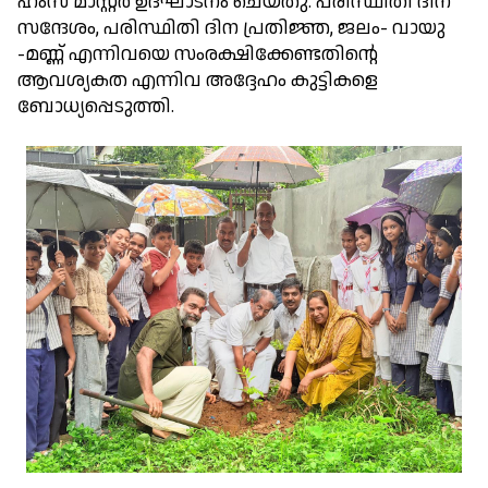
ഹംസ മാസ്റ്റർ ഉദ്ഘാടനം ചെയ്തു. പരിസ്ഥിതി ദിന
സന്ദേശം, പരിസ്ഥിതി ദിന പ്രതിജ്ഞ, ജലം- വായു
-മണ്ണ് എന്നിവയെ സംരക്ഷിക്കേണ്ടതിന്റെ
ആവശ്യകത എന്നിവ അദ്ദേഹം കുട്ടികളെ
ബോധ്യപ്പെടുത്തി.