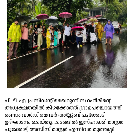
പി. ടി. എ. പ്രസിഡന്റ് ഖൈറുന്നിസ റഹീമിൻ്റെ
അധ്യക്ഷതയിൽ കിഴക്കോത്ത് ഗ്രാമപഞ്ചായത്ത്
രണ്ടാം വാർഡ് മെമ്പർ അയ്യൂബ് പൂക്കോട്
ഉദ്ഘാടനം ചെയ്തു. .ചടങ്ങിൽ ഇസ്ഹാക്ക് മാസ്റ്റർ
പൂക്കോട്ട്, അസീസ് മാസ്റ്റർ എന്നിവർ മുത്തശ്ശി