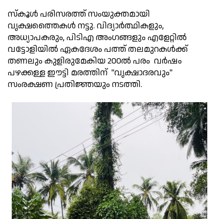
സ്കൂൾ പരിസരത്ത് സംയുക്തമായി
വൃക്ഷത്തൈകൾ നട്ടു. വിദ്യാർത്ഥികളും,
അധ്യാപകരും, പിടിഎ അംഗങ്ങളും എളേറ്റിൽ
വട്ടോളിയിൽ ഏകദേശം പത്ത് തലമുറകൾക്ക്
തണലും കുളിരുമേകിയ 200ൽ പരം വർഷം
പഴക്കള്ള ഈട്ടി മരത്തിന് "വൃക്ഷാദരവും"
സംരക്ഷണ പ്രതിജ്ഞയും നടത്തി.