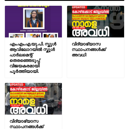
എം.എം.എ.യു.പി. സ്കൂൾ
വിദ്യാഭ്യാസ
ആവിലോറയിൽ സ്കൂൾ
സ്ഥാപനങ്ങൾക്ക്
പാർലമെന്റ്
അവധി
തെരഞ്ഞെടുപ്പ്
വിജയകരമായി
പൂർത്തിയായി.
വിദ്യാഭ്യാസ
സ്ഥാപനങ്ങൾക്ക്