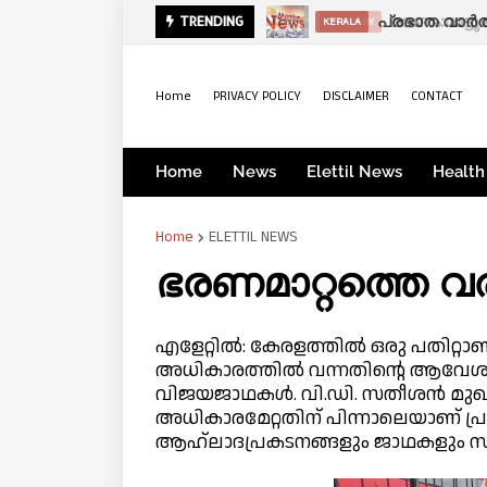
പ്രഭാത വാർത
TRENDING
KERALA
Home
PRIVACY POLICY
DISCLAIMER
CONTACT
Home
News
Elettil News
Health
Home
ELETTIL NEWS
ഭരണമാറ്റത്തെ വരവ
എളേറ്റിൽ: കേരളത്തിൽ ഒരു പതിറ്റാ
അധികാരത്തിൽ വന്നതിന്റെ ആവേശത
വിജയജാഥകൾ. വി.ഡി. സതീശൻ മുഖ്യമ
അധികാരമേറ്റതിന് പിന്നാലെയാണ് പ്
ആഹ്ലാദപ്രകടനങ്ങളും ജാഥകളും സംഘട