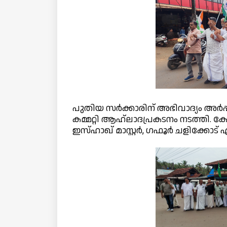
പുതിയ സർക്കാരിന് അഭിവാദ്യം അർപ്പ
കമ്മറ്റി ആഹ്ലാദപ്രകടനം നടത്തി. ക
ഇസ്ഹാഖ് മാസ്റ്റർ, ഗഫൂർ ചളിക്കോട് 