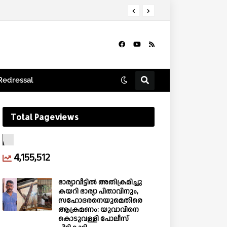
Redressal
Total Pageviews
4,155,512
ഭാര്യാവീട്ടിൽ അതിക്രമിച്ചു
കയറി ഭാര്യാ പിതാവിനും,
സഹോദരനെയുമെതിരെ
ആക്രമണം: യുവാവിനെ
കൊടുവള്ളി പോലീസ്