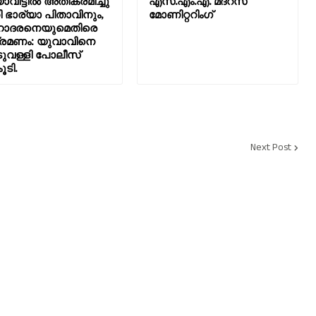
ാവീട്ടിൽ അതിക്രമിച്ചു
എസ്.എം.എ. മദ്റസ
 ഭാര്യാ പിതാവിനും,
മോണിറ്ററിംഗ്
ദരനെയുമെതിരെ
രമണം: യുവാവിനെ
വള്ളി പോലീസ്
ൂടി.
Next Post