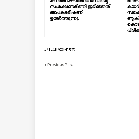
കനത്ത മഴയിൽ റോഡിന്റെ
ഭാര്യ
സംരക്ഷണഭിത്തി ഇടിഞ്ഞത്
കയറി
അപകടഭീഷണി
സഹോ
ഉയർത്തുന്നു.
ആക്
കൊടു
പിടിക
3/TECH/col-right
Previous Post