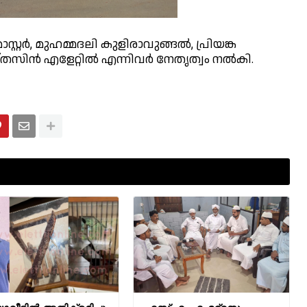
്റ്റർ, മുഹമ്മദലി കുളിരാവുങ്ങൽ, പ്രിയങ്ക
്തസിൻ എളേറ്റിൽ എന്നിവർ നേതൃത്വം നൽകി.