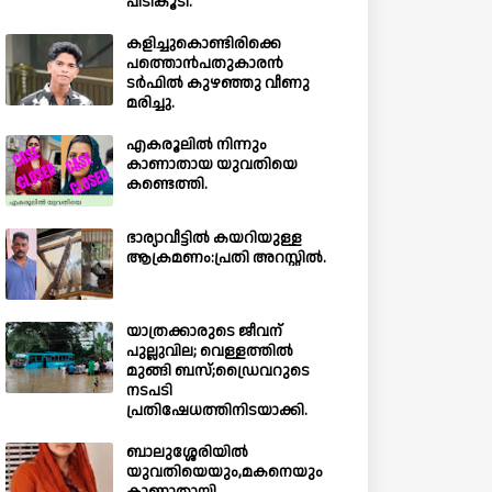
പിടികൂടി.
കളിച്ചുകൊണ്ടിരിക്കെ
പത്തൊൻപതുകാരൻ
ടർഫിൽ കുഴഞ്ഞു വീണു
മരിച്ചു.
എകരൂലിൽ നിന്നും
കാണാതായ യുവതിയെ
കണ്ടെത്തി.
ഭാര്യാവീട്ടിൽ കയറിയുള്ള
ആക്രമണം:പ്രതി അറസ്റ്റിൽ.
യാത്രക്കാരുടെ ജീവന്
പുല്ലുവില; വെള്ളത്തിൽ
മുങ്ങി ബസ്;ഡ്രൈവറുടെ
നടപടി
പ്രതിഷേധത്തിനിടയാക്കി.
ബാലുശ്ശേരിയില്‍
യുവതിയെയും,മകനെയും