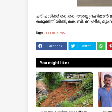
പരിപാടിക്ക് കെ.കെ അബ്ദുറഹിമാൻ മാസ
കരൂഞ്ഞിയിൽ, കെ. സി. ബഷീർ, മുഹ
Tags:
ELETTIL NEWS
Facebook
Twitter
You might like