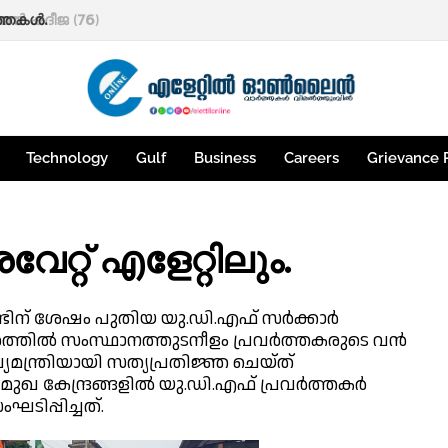
്തകൾ.
Technology
Gulf
Business
Careers
Grievance 
േറ്റ് എളേറ്റിലും.
ണ്ടിന് ശേഷം പുതിയ യു.ഡി.എഫ് സർക്കാർ
്തിൽ സംസ്ഥാനത്തുടനീളം പ്രവർത്തകരുടെ വൻ
ന്ത്രിയായി സത്യപ്രതിജ്ഞ ചെയ്ത്
രമുഖ കേന്ദ്രങ്ങളിൽ യു.ഡി.എഫ് പ്രവർത്തകർ
ിപ്പിച്ചത്.