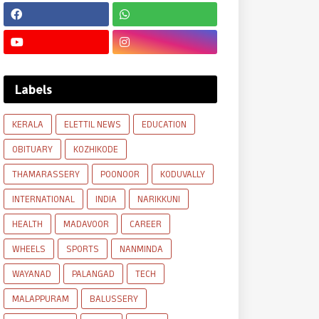
Labels
KERALA
ELETTIL NEWS
EDUCATION
OBITUARY
KOZHIKODE
THAMARASSERY
POONOOR
KODUVALLY
INTERNATIONAL
INDIA
NARIKKUNI
HEALTH
MADAVOOR
CAREER
WHEELS
SPORTS
NANMINDA
WAYANAD
PALANGAD
TECH
MALAPPURAM
BALUSSERY