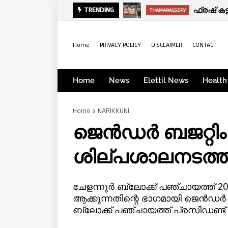
സായാഹ്ന വാര്‍
ഫ്രഷ് കട
TRENDING
KERALA
THAMARASSERY
Home
PRIVACY POLICY
DISCLAIMER
CONTACT
Home
News
Elettil News
Health
Home
NARIKKUNI
ജെൻഡർ ബജറ്റിം
ശില്പശാലനടത്ത
ചേളന്നൂർ ബ്ലോക്ക് പഞ്ചായത്ത് 
ആക്കുന്നതിന്റെ ഭാഗമായി ജെൻഡർ ബ
ബ്ലോക്ക് പഞ്ചായത്ത് പ്രസിഡണ്ട