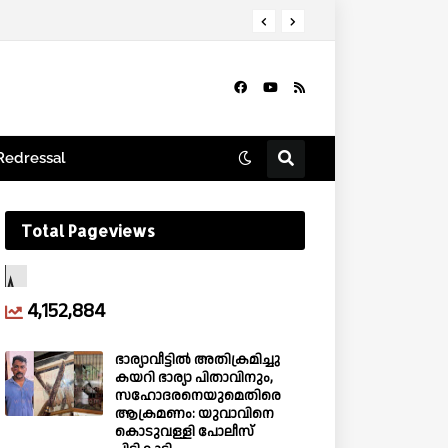
Redressal
Total Pageviews
4,152,884
ഭാര്യാവീട്ടിൽ അതിക്രമിച്ചു
കയറി ഭാര്യാ പിതാവിനും,
സഹോദരനെയുമെതിരെ
ആക്രമണം: യുവാവിനെ
കൊടുവള്ളി പോലീസ്