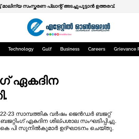
ത്തകള്‍.
്ട് മാലിന്യ സംസ്കരണ പ്ലാന്റ് അടച്ചുപൂട്ടാൻ ഉത്തരവ്.
Technology
Gulf
Business
Careers
Grievance 
ഗ് ഏകദിന
ി.
2022-23 സാമ്പത്തിക വർഷം ജെൻഡർ ബജറ്റ്
ജറ്റിംഗ് ഏകദിന ശില്പശാല സംഘടിപ്പിച്ചു.
് കെ പി സുനിൽകുമാർ ഉദ്ഘാടനം ചെയ്തു.