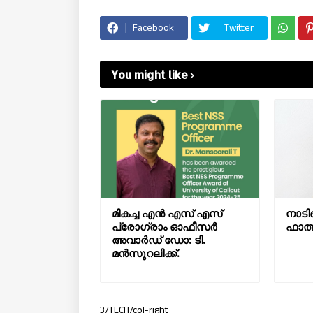
Facebook
Twitter
You might like
മികച്ച എൻ എസ് എസ്
നാടിന
പ്രോഗ്രാം ഓഫീസർ
ഫാത്
അവാർഡ് ഡോ: ടി.
മൻസൂറലിക്ക്.
3/TECH/col-right