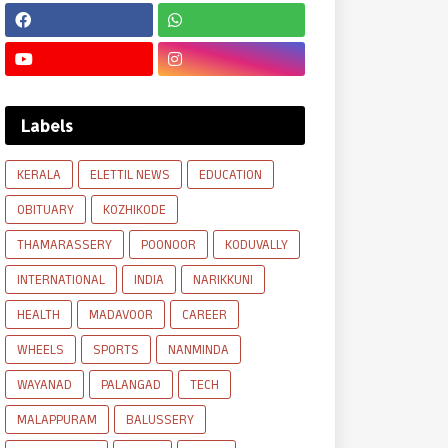
Labels
KERALA
ELETTIL NEWS
EDUCATION
OBITUARY
KOZHIKODE
THAMARASSERY
POONOOR
KODUVALLY
INTERNATIONAL
INDIA
NARIKKUNI
HEALTH
MADAVOOR
CAREER
WHEELS
SPORTS
NANMINDA
WAYANAD
PALANGAD
TECH
MALAPPURAM
BALUSSERY