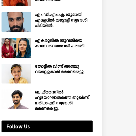
കാണാതായി.
എം.ഡി.എം.എ. യുമായി
എളേറ്റിൽ വട്ടോളി സ്വദേശി
പിടിയിൽ.
എകരൂലിൽ യുവതിയെ
കാണാതായതായി പരാതി.
തോട്ടിൽ വീണ് അഞ്ചു
വയസ്സുകാരി മരണപ്പെട്ടു.
ബഹ്‌റൈനിൽ
ഹൃദയാഘാതത്തെ തുടർന്ന്
നരിക്കുനി സ്വദേശി
മരണപ്പെട്ടു.
Follow Us