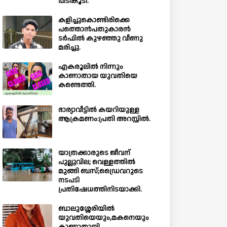
പിടികൂടി.
കളിച്ചുകൊണ്ടിരിക്കെ
പത്തൊൻപതുകാരൻ
ടർഫിൽ കുഴഞ്ഞു വീണു
മരിച്ചു.
എകരൂലിൽ നിന്നും
കാണാതായ യുവതിയെ
കണ്ടെത്തി.
ഭാര്യാവീട്ടിൽ കയറിയുള്ള
ആക്രമണം:പ്രതി അറസ്റ്റിൽ.
യാത്രക്കാരുടെ ജീവന്
പുല്ലുവില; വെള്ളത്തിൽ
മുങ്ങി ബസ്;ഡ്രൈവറുടെ
നടപടി
പ്രതിഷേധത്തിനിടയാക്കി.
ബാലുശ്ശേരിയില്‍
യുവതിയെയും,മകനെയും