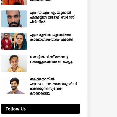
കാണാതായി.
എം.ഡി.എം.എ. യുമായി
എളേറ്റിൽ വട്ടോളി സ്വദേശി
പിടിയിൽ.
എകരൂലിൽ യുവതിയെ
കാണാതായതായി പരാതി.
തോട്ടിൽ വീണ് അഞ്ചു
വയസ്സുകാരി മരണപ്പെട്ടു.
ബഹ്‌റൈനിൽ
ഹൃദയാഘാതത്തെ തുടർന്ന്
നരിക്കുനി സ്വദേശി
മരണപ്പെട്ടു.
Follow Us