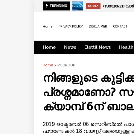
സായാഹ്ന വാര്
ഫിറ്റ്നസിന് 
TRENDING
KERALA
KERALA
Home
PRIVACY POLICY
DISCLAIMER
CONTACT
Home
News
Elettil News
Health
Home
POONOOR
നിങ്ങളുടെ കുട്ടി
പ്രശ്നമാണോ? സൗ
ക്യാമ്പ് 6ന് ബാ
2019 ഒക്ടോബര്‍ 06 സെറിബ്രല്‍ പാള
ഫൗണ്ടേഷന്‍ 18 വയസ്സ് വരെയുള്ള 