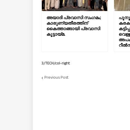
അയാദി പ്രവാസി സംഗമം;
പൂനൂ
കാരുണ്യതീരത്തിന്
കരകവ
കൈത്താങ്ങായി പ്രവാസി
കട്ട
കൂട്ടായ്മ.
വെള്ള
അപക
റീൽസ
3/TECH/col-right
Previous Post