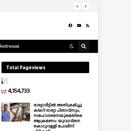
ുന്നു; ഈ മാസം മുതൽ ആരംഭിക്കും
Redressal
Total Pageviews
4,154,733
ഭാര്യാവീട്ടിൽ അതിക്രമിച്ചു
കയറി ഭാര്യാ പിതാവിനും,
സഹോദരനെയുമെതിരെ
ആക്രമണം: യുവാവിനെ
കൊടുവള്ളി പോലീസ്