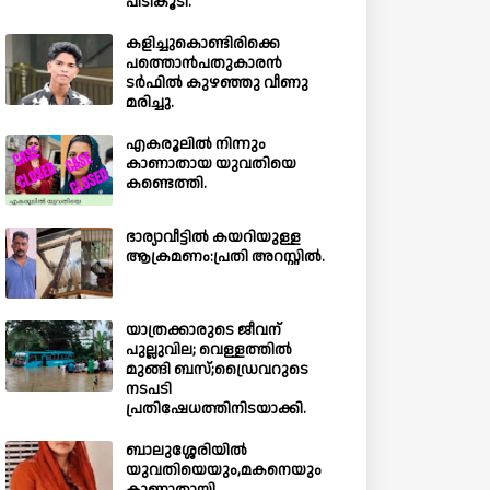
പിടികൂടി.
കളിച്ചുകൊണ്ടിരിക്കെ
പത്തൊൻപതുകാരൻ
ടർഫിൽ കുഴഞ്ഞു വീണു
മരിച്ചു.
എകരൂലിൽ നിന്നും
കാണാതായ യുവതിയെ
കണ്ടെത്തി.
ഭാര്യാവീട്ടിൽ കയറിയുള്ള
ആക്രമണം:പ്രതി അറസ്റ്റിൽ.
യാത്രക്കാരുടെ ജീവന്
പുല്ലുവില; വെള്ളത്തിൽ
മുങ്ങി ബസ്;ഡ്രൈവറുടെ
നടപടി
പ്രതിഷേധത്തിനിടയാക്കി.
ബാലുശ്ശേരിയില്‍
യുവതിയെയും,മകനെയും