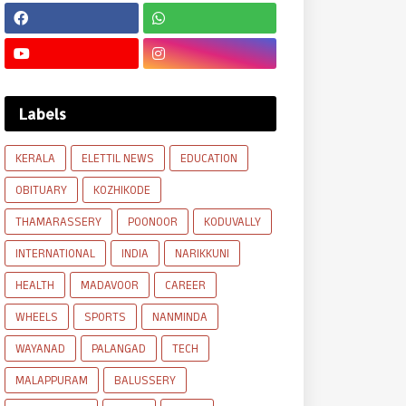
Labels
KERALA
ELETTIL NEWS
EDUCATION
OBITUARY
KOZHIKODE
THAMARASSERY
POONOOR
KODUVALLY
INTERNATIONAL
INDIA
NARIKKUNI
HEALTH
MADAVOOR
CAREER
WHEELS
SPORTS
NANMINDA
WAYANAD
PALANGAD
TECH
MALAPPURAM
BALUSSERY