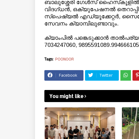
ബാലുശ്ശേരി ഗേള്‍സ് ഹൈസ്‌കൂളില്‍
വിദഗ്ധന്‍, ഒക്യുപേഷനല്‍ തെറാപ്പിസ്റ്റ്
സ്‌പെഷ്യല്‍ എഡ്യൂക്കേറ്റര്‍, സൈക്
സേവനം ക്യാമ്പിലുണ്ടാവും.
ക്യാംപിൽ പങ്കെടുക്കാൻ താല്‍പര്യമുള
7034247060, 9895591089.99466610
Tags:
POONOOR
Facebook
Twitter
You might like