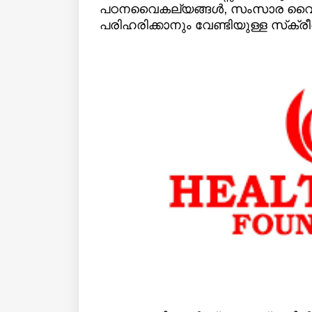
പഠനവൈകല്യങ്ങള്‍, സംസാര വൈകല്
പരിഹരിക്കാനും വേണ്ടിയുള്ള സ്‌ക്രീന