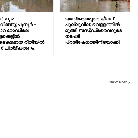
ർ പുഴ
യാത്രക്കാരുടെ ജീവന്
ിഞ്ഞു;പൂനൂർ -
പുല്ലുവില; വെള്ളത്തിൽ
ിപ്പാറ റോഡിലെ
മുങ്ങി ബസ്;ഡ്രൈവറുടെ
ക്കെട്ടിൽ
നടപടി
ടകരമായ രീതിയിൽ
പ്രതിഷേധത്തിനിടയാക്കി.
് ചിത്രീകരണം.
Next Post