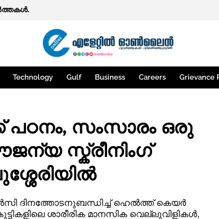
‍ത്തകള്‍.
ഇനി 'വിയർക്കും'; വാഹനങ്ങളുടെ ഫിറ്റ്‌നസ് ടെസ്റ്റ് ഡിജിറ്റലാക
Technology
Gulf
Business
Careers
Grievance 
ക്ക് പഠനം, സംസാരം ഒരു
ജന്യ സ്ക്രീനിംഗ്
ലുശ്ശേരിയിൽ
്‍സി ദിനത്തോടനുബന്ധിച്ച് ഹെല്‍ത്ത് കെയര്‍
കുട്ടികളിലെ ശാരീരിക മാനസിക വെല്ലുവിളികള്‍,