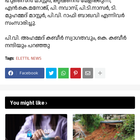
ഹുസൈൻ മാസ്റ്റർ, കൃഷ്ണൻ മേളിക്കുന്ന്,
എൻ.കെ.മനോജ്, പി. നവാസ്, പി.ടി.നാസർ, ടി.
മുഹമ്മദ്‌ മാസ്റ്റർ, പി.വി. റാഫി ബാഖവി എന്നിവർ
സംസാരിച്ചു.
പി.വി. അഹമ്മദ് കബീർ സ്വാഗതവും, കെ. കബീർ
നന്ദിയും പറഞ്ഞു
Tags:
ELETTIL NEWS
Facebook
You might like