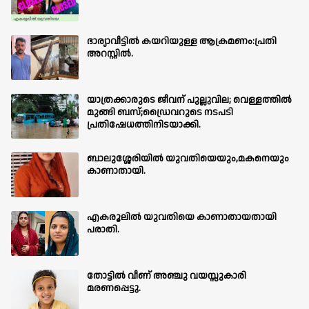
ഭാര്യാവീട്ടിൽ കയറിയുള്ള ആക്രമണം:പ്രതി
അറസ്റ്റിൽ.
യാത്രക്കാരുടെ ജീവന് പുല്ലുവില; വെള്ളത്തിൽ
മുങ്ങി ബസ്;ഡ്രൈവറുടെ നടപടി
പ്രതിഷേധത്തിനിടയാക്കി.
ബാലുശ്ശേരിയില്‍ യുവതിയെയും,മകനെയും
കാണാതായി.
എകരൂലിൽ യുവതിയെ കാണാതായതായി
പരാതി.
തോട്ടിൽ വീണ് അഞ്ചു വയസ്സുകാരി
മരണപ്പെട്ടു.