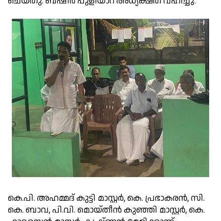
ചെയ്തു. ബഷീർ പുളിയാറ അധ്യക്ഷത വഹിച്ചു.
കെ.പി. അഹമ്മദ് കുട്ടി മാസ്റ്റർ, കെ. പ്രഭാകരൻ, സി.
കെ. ബാവ, പി.വി. മൊയ്‌തീൻ കുഞ്ഞി മാസ്റ്റർ, കെ.