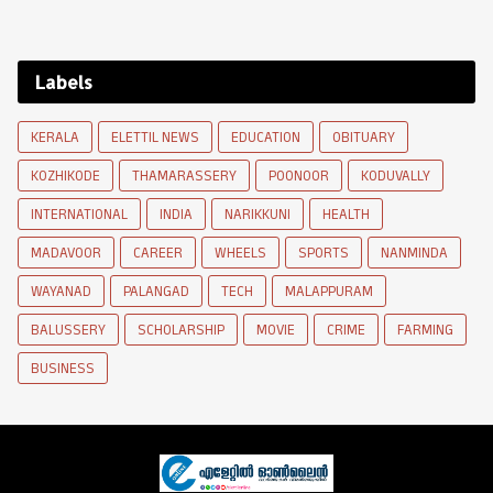
Labels
KERALA
ELETTIL NEWS
EDUCATION
OBITUARY
KOZHIKODE
THAMARASSERY
POONOOR
KODUVALLY
INTERNATIONAL
INDIA
NARIKKUNI
HEALTH
MADAVOOR
CAREER
WHEELS
SPORTS
NANMINDA
WAYANAD
PALANGAD
TECH
MALAPPURAM
BALUSSERY
SCHOLARSHIP
MOVIE
CRIME
FARMING
BUSINESS