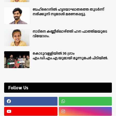
ബഹ്‌റൈനിൽ ഹൃദയാഘാതത്തെ തുടർന്ന്
നരിക്കുനി സ്വദേശി മരണപ്പെട്ടു.
നാടിനെ കണ്ണീരിലാഴ്ത്തി ഹന ഫാത്തിമയുടെ
വിയോഗം.
കൊടുവള്ളിയിൽ 36 ഗ്രാം
എം.ഡി.എം.എ.യുമായി മൂന്നുപേർ പിടിയിൽ.
Follow Us