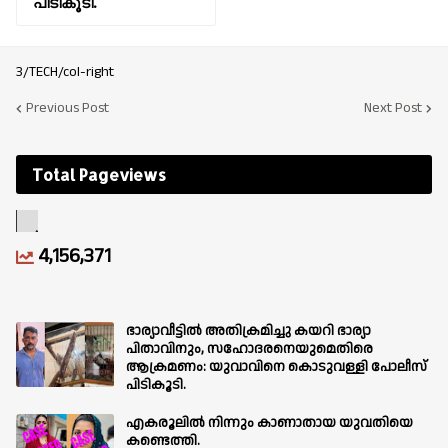
പിടികൂടി.
3/TECH/col-right
Previous Post
Next Post
Total Pageviews
4,156,371
ഭാര്യാവീട്ടിൽ അതിക്രമിച്ചു കയറി ഭാര്യാ
പിതാവിനും, സഹോദരനെയുമെതിരെ
ആക്രമണം: യുവാവിനെ കൊടുവള്ളി പോലീസ്
പിടികൂടി.
എകരൂലിൽ നിന്നും കാണാതായ യുവതിയെ
കണ്ടെത്തി.