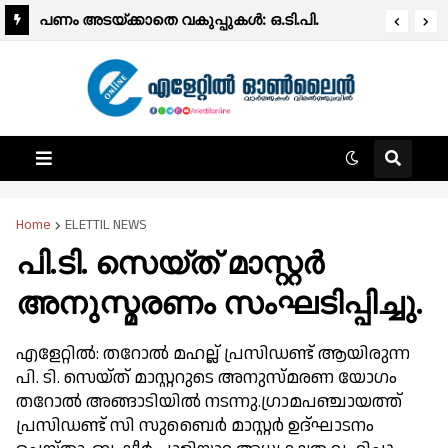
പ്രഭാത വാർത്തകൾ
പണം അടയ്ക്കാതെ വകുപ്പുകൾ: ഒ.ടി.പി.
വരാത്തതിൽ വലഞ്ഞ് ജനങ്ങൾ.
Home
ELETTIL NEWS
പി.ടി. സെയ്ത് മാസ്റ്റർ
അനുസ്മരണം സംഘടിപ്പിച്ചു.
എളേറ്റിൽ: തറോൽ മഹല്ല് പ്രസിഡണ്ട് ആയിരുന്ന
പി. ടി. സെയ്ത് മാസ്റ്ററുടെ അനുസ്മരണ യോഗം
തറോൽ അങ്ങാടിയിൽ നടന്നു.ഗ്രാമപഞ്ചായത്ത്
പ്രസിഡണ്ട് സി സുബൈർ മാസ്റ്റർ ഉദ്ഘാടനം