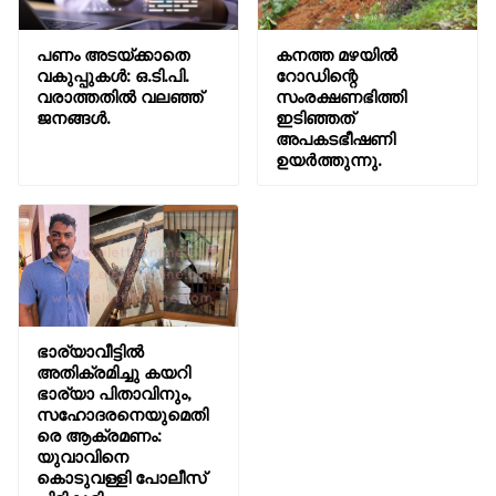
പണം അടയ്ക്കാതെ
കനത്ത മഴയിൽ
വകുപ്പുകൾ: ഒ.ടി.പി.
റോഡിന്റെ
വരാത്തതിൽ വലഞ്ഞ്
സംരക്ഷണഭിത്തി
ജനങ്ങൾ.
ഇടിഞ്ഞത്
അപകടഭീഷണി
ഉയർത്തുന്നു.
ഭാര്യാവീട്ടിൽ
അതിക്രമിച്ചു കയറി
ഭാര്യാ പിതാവിനും,
സഹോദരനെയുമെതി
രെ ആക്രമണം:
യുവാവിനെ
കൊടുവള്ളി പോലീസ്