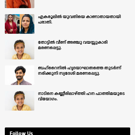
എകരൂലിൽ യുവതിയെ കാണാതായതായി
പരാതി.
തോട്ടിൽ വീണ് അഞ്ചു വയസ്സുകാരി
മരണപ്പെട്ടു.
ബഹ്‌റൈനിൽ ഹൃദയാഘാതത്തെ തുടർന്ന്
നരിക്കുനി സ്വദേശി മരണപ്പെട്ടു.
നാടിനെ കണ്ണീരിലാഴ്ത്തി ഹന ഫാത്തിമയുടെ
വിയോഗം.
Follow Us