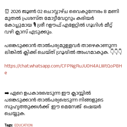
⏰ 2026 ജൂൺ 02 ചൊവ്വാഴ്ച വൈകുന്നേരം 8 മണി
മുതൽ പ്രശസ്ത മോട്ടീവേറ്ററും കരിയർ
കോച്ചുമായ 🎙️ ശ്രീ റഊഫ് എളേറ്റിൽ ഗൂഗിൾ മീറ്റ്
വഴി ക്ലാസ് എടുക്കും.
പങ്കെടുക്കാൻ താൽപര്യമുള്ളവർ താഴെകാണുന്ന
ലിങ്കിൽ ക്ലിക്ക് ചെയ്ത് ഗ്രൂപ്പിൽ അംഗമാകുക. 👇👇👇
https://chat.whatsapp.com/CFPNgRuJUOH4ALWtQoP8H
e
➡️ ഏറെ ഉപകാരപ്പെടുന്ന ഈ ക്ലാസ്സിൽ
പങ്കെടുക്കാൻ താൽപര്യപ്പെടുന്ന നിങ്ങളുടെ
സുഹൃത്തുക്കൾക്ക് ഈ മെസേജ് ഷെയർ
ചെയ്യുക.
Tags:
EDUCATION