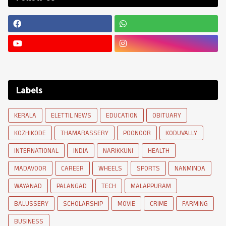
Labels
KERALA
ELETTIL NEWS
EDUCATION
OBITUARY
KOZHIKODE
THAMARASSERY
POONOOR
KODUVALLY
INTERNATIONAL
INDIA
NARIKKUNI
HEALTH
MADAVOOR
CAREER
WHEELS
SPORTS
NANMINDA
WAYANAD
PALANGAD
TECH
MALAPPURAM
BALUSSERY
SCHOLARSHIP
MOVIE
CRIME
FARMING
BUSINESS