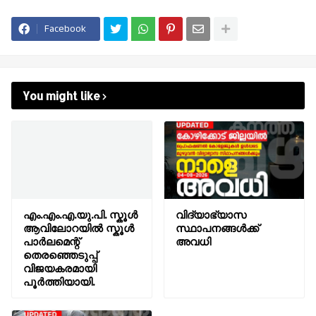
Facebook
You might like
എം.എം.എ.യു.പി. സ്കൂൾ
വിദ്യാഭ്യാസ
ആവിലോറയിൽ സ്കൂൾ
സ്ഥാപനങ്ങൾക്ക്
പാർലമെന്റ്
അവധി
തെരഞ്ഞെടുപ്പ്
വിജയകരമായി
പൂർത്തിയായി.