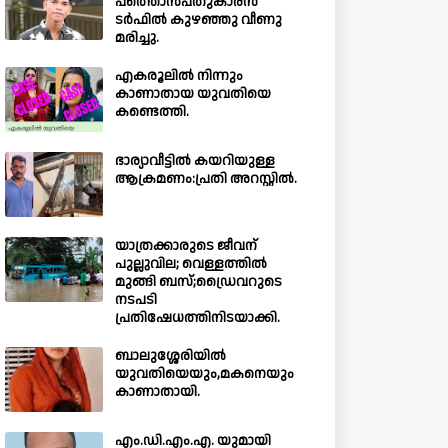
പത്തൊൻപതുകാരൻ
ടർഫിൽ കുഴഞ്ഞു വീണു
മരിച്ചു.
എകരൂലിൽ നിന്നും
കാണാതായ യുവതിയെ
കണ്ടെത്തി.
ഭാര്യാവീട്ടിൽ കയറിയുള്ള
ആക്രമണം:പ്രതി അറസ്റ്റിൽ.
യാത്രക്കാരുടെ ജീവന്
പുല്ലുവില; വെള്ളത്തിൽ
മുങ്ങി ബസ്;ഡ്രൈവറുടെ
നടപടി
പ്രതിഷേധത്തിനിടയാക്കി.
ബാലുശ്ശേരിയില്‍
യുവതിയെയും,മകനെയും
കാണാതായി.
എം.ഡി.എം.എ. യുമായി