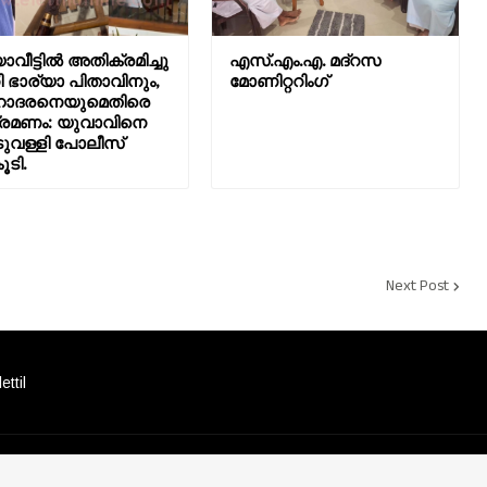
ാവീട്ടിൽ അതിക്രമിച്ചു
എസ്.എം.എ. മദ്റസ
 ഭാര്യാ പിതാവിനും,
മോണിറ്ററിംഗ്
ദരനെയുമെതിരെ
രമണം: യുവാവിനെ
വള്ളി പോലീസ്
ൂടി.
Next Post
ttil