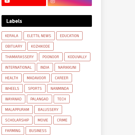
Labels
KERALA
ELETTIL NEWS
EDUCATION
OBITUARY
KOZHIKODE
THAMARASSERY
POONOOR
KODUVALLY
INTERNATIONAL
INDIA
NARIKKUNI
HEALTH
MADAVOOR
CAREER
WHEELS
SPORTS
NANMINDA
WAYANAD
PALANGAD
TECH
MALAPPURAM
BALUSSERY
SCHOLARSHIP
MOVIE
CRIME
FARMING
BUSINESS