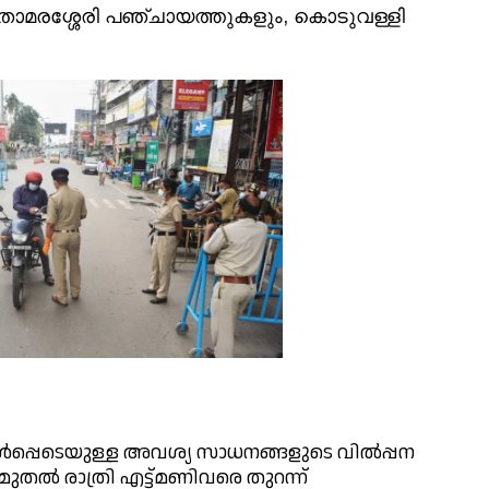
ി, താമരശ്ശേരി പഞ്ചായത്തുകളും, കൊടുവള്ളി
ഉള്‍പ്പെടെയുള്ള അവശ്യ സാധനങ്ങളുടെ വില്‍പ്പന
മുതല്‍ രാത്രി എട്ട്മണിവരെ തുറന്ന്