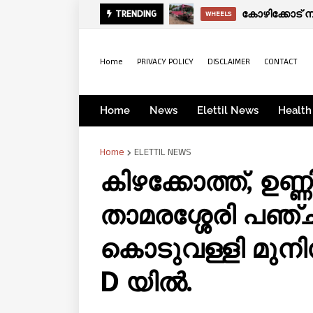
കോഴിക്കോട് ന
TRENDING
WHEELS
Home
PRIVACY POLICY
DISCLAIMER
CONTACT
Home
News
Elettil News
Health
Home
ELETTIL NEWS
കിഴക്കോത്ത്, ഉണ്ണ
താമരശ്ശേരി പഞ്
കൊടുവള്ളി മുനിസി
D യിൽ.