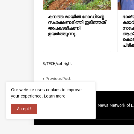
കനത്ത മഴയിൽ റോഡിന്റെ
ഭാര്യ
സംരക്ഷണഭിത്തി ഇടിഞ്ഞത്
കയറി
അപകടഭീഷണി
സഹോ
ഉയർത്തുന്നു.
ആക്
കൊടു
പിടിക
3/TECH/col-right
Previous Post
Our website uses cookies to improve
your experience.
Learn more
News Network of Ele
Accept !