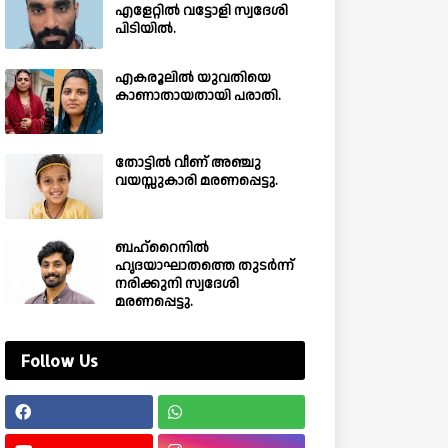
എളേറ്റിൽ വട്ടോളി സ്വദേശി
പിടിയിൽ.
എകരൂലിൽ യുവതിയെ
കാണാതായതായി പരാതി.
തോട്ടിൽ വീണ് അഞ്ചു
വയസ്സുകാരി മരണപ്പെട്ടു.
ബഹ്‌റൈനിൽ
ഹൃദയാഘാതത്തെ തുടർന്ന്
നരിക്കുനി സ്വദേശി
മരണപ്പെട്ടു.
Follow Us