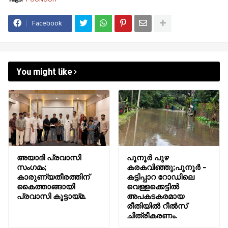
Facebook
You might like
അയാദി പ്രവാസി
പൂനൂർ പുഴ
സംഗമം;
കരകവിഞ്ഞു;പൂനൂർ -
കാരുണ്യതീരത്തിന്
കട്ടിപ്പാറ റോഡിലെ
കൈത്താങ്ങായി
വെള്ളക്കെട്ടിൽ
പ്രവാസി കൂട്ടായ്മ.
അപകടകരമായ
രീതിയിൽ റീൽസ്
ചിത്രീകരണം.