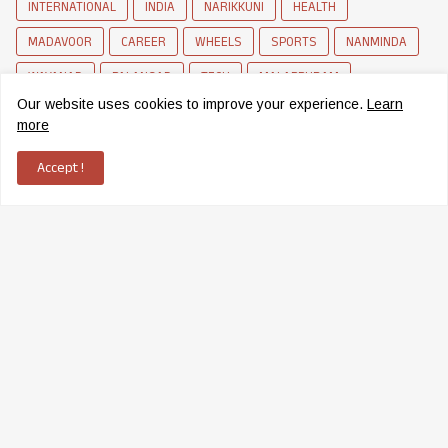
INTERNATIONAL
INDIA
NARIKKUNI
HEALTH
MADAVOOR
CAREER
WHEELS
SPORTS
NANMINDA
WAYANAD
PALANGAD
TECH
MALAPPURAM
Our website uses cookies to improve your experience.
Learn
BALUSSERY
SCHOLARSHIP
MOVIE
CRIME
FARMING
more
BUSINESS
Accept !
News Network of Elettil