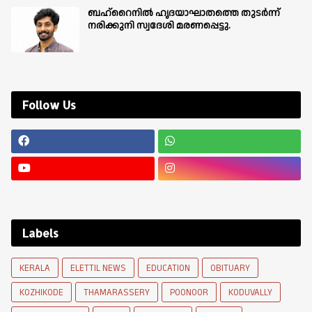
ബഹ്‌റൈനിൽ ഹൃദയാഘാതത്തെ തുടർന്ന്
നരിക്കുനി സ്വദേശി മരണപ്പെട്ടു.
Follow Us
Labels
KERALA
ELETTIL NEWS
EDUCATION
OBITUARY
KOZHIKODE
THAMARASSERY
POONOOR
KODUVALLY