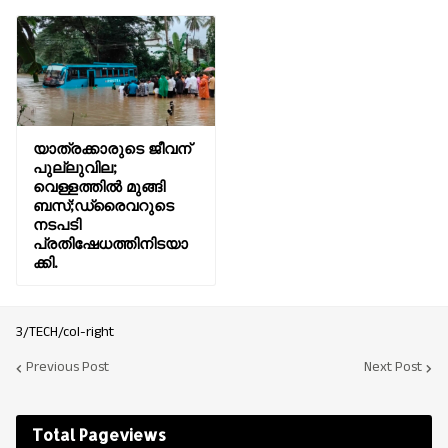
യാത്രക്കാരുടെ ജീവന്
പുല്ലുവില;
വെള്ളത്തിൽ മുങ്ങി
ബസ്;ഡ്രൈവറുടെ
നടപടി
പ്രതിഷേധത്തിനിടയാ
ക്കി.
3/TECH/col-right
Previous Post
Next Post
Total Pageviews