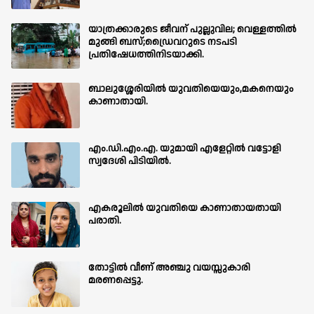
യാത്രക്കാരുടെ ജീവന് പുല്ലുവില; വെള്ളത്തിൽ
മുങ്ങി ബസ്;ഡ്രൈവറുടെ നടപടി
പ്രതിഷേധത്തിനിടയാക്കി.
ബാലുശ്ശേരിയില്‍ യുവതിയെയും,മകനെയും
കാണാതായി.
എം.ഡി.എം.എ. യുമായി എളേറ്റിൽ വട്ടോളി
സ്വദേശി പിടിയിൽ.
എകരൂലിൽ യുവതിയെ കാണാതായതായി
പരാതി.
തോട്ടിൽ വീണ് അഞ്ചു വയസ്സുകാരി
മരണപ്പെട്ടു.