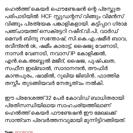
ഹെൽത്ത്‌ കെയർ ഫൌണ്ടേഷൻ ന്റെ പ്രസ്തുത
പരിപാടിയിൽ HCF സ്റ്റുഡന്റസ് വിങ്ങും വിമൻസ്
വിങ്ങും പ്രത്യേക പങ്കാളികളായി. കട്ടിപ്പാറ ഗ്രാമ
പഞ്ചായത്ത് സെക്രട്ടറി റഷീദ്.വി.പി, വാർഡ്
മെമ്പർ ബിന്ദു സന്തോഷ്, സി.കെ.എ.ഷമീർ ബാവ,
രവീന്ദ്രൻ ok, ഷമീം കാരാട്ട്, ഷൈജു വേണാടി,
നാസർ വേണാടി, നവാസ് IP കോളിക്കൽ,
എൻ.കെ.അബ്ദുൽ മജീദ്, ഷൈജ, പുഷ്പലത,
സഫീന ഇഖ്ബാൽ, സാദാനന്ദൻ, തൗഫിർ
കാന്തപുരം, ഷാമിൽ, റുഖിയ ജിബിൻ, ഫാത്തിമ
തസ്നീം തുടങ്ങിയവർ നേതൃത്വം നൽകി.
ഈ പ്രദേശത്ത് 32 പേർ കോവിഡ് ബാധിതരായി
പ്രതിസന്ധിയിലായ സാഹചര്യത്തിലാണ്
ഹെൽത്ത് കെയർ ഫൗണ്ടേഷൻ ഈ മേഖലക്ക്
സാന്ത്വന പ്രവർത്തനവുമായി മുന്നിട്ടിറങ്ങിയത്.
Tags:
POONOOR