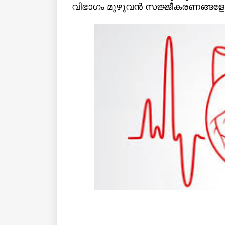
വിഭാഗം മുഴുവൻ സജ്ജീകരണങ്ങളോട്