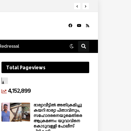
Redressal
Total Pageviews
4,152,899
ഭാര്യാവീട്ടിൽ അതിക്രമിച്ചു
കയറി ഭാര്യാ പിതാവിനും,
സഹോദരനെയുമെതിരെ
ആക്രമണം: യുവാവിനെ
കൊടുവള്ളി പോലീസ്