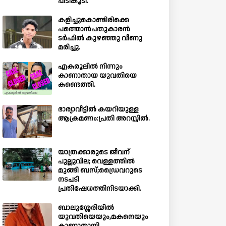
പിടികൂടി.
കളിച്ചുകൊണ്ടിരിക്കെ
പത്തൊൻപതുകാരൻ
ടർഫിൽ കുഴഞ്ഞു വീണു
മരിച്ചു.
എകരൂലിൽ നിന്നും
കാണാതായ യുവതിയെ
കണ്ടെത്തി.
ഭാര്യാവീട്ടിൽ കയറിയുള്ള
ആക്രമണം:പ്രതി അറസ്റ്റിൽ.
യാത്രക്കാരുടെ ജീവന്
പുല്ലുവില; വെള്ളത്തിൽ
മുങ്ങി ബസ്;ഡ്രൈവറുടെ
നടപടി
പ്രതിഷേധത്തിനിടയാക്കി.
ബാലുശ്ശേരിയില്‍
യുവതിയെയും,മകനെയും