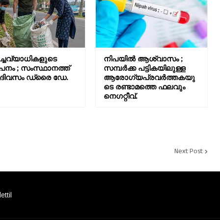
‍ച്ചവ്യാധികളുടെ
നിപയിൽ ആശ്വാസം ;
പനം ; സംസ്ഥാനത്ത്
സമ്പർക്ക പട്ടികയിലുള്ള
ന് ദിവസം ഡ്രൈ ഡേ.
ആരോഗ്യപ്രവർത്തകയു
ടെ രണ്ടാമത്തെ ഫലവും
നെഗറ്റീവ്.
Next Post
ttil