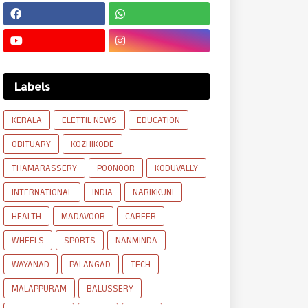
Labels
KERALA
ELETTIL NEWS
EDUCATION
OBITUARY
KOZHIKODE
THAMARASSERY
POONOOR
KODUVALLY
INTERNATIONAL
INDIA
NARIKKUNI
HEALTH
MADAVOOR
CAREER
WHEELS
SPORTS
NANMINDA
WAYANAD
PALANGAD
TECH
MALAPPURAM
BALUSSERY