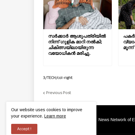
സർക്കാർ ആശുപത്രിയിൽ
പകര്
നിന്ന് ഗുളിക മാറി നൽകി;
വ്യാ
ചികിത്സയിലായിരുന്ന
മൂന്
വയോധികൻ മരിച്ചു.
3/TECH/col-right
Previous Post
Our website uses cookies to improve
your experience.
Learn more
News Network of Ele
Accept !