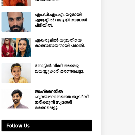
കാണാതായി.
എം.ഡി.എം.എ. യുമായി
എളേറ്റിൽ വട്ടോളി സ്വദേശി
പിടിയിൽ.
എകരൂലിൽ യുവതിയെ
കാണാതായതായി പരാതി.
തോട്ടിൽ വീണ് അഞ്ചു
വയസ്സുകാരി മരണപ്പെട്ടു.
ബഹ്‌റൈനിൽ
ഹൃദയാഘാതത്തെ തുടർന്ന്
നരിക്കുനി സ്വദേശി
മരണപ്പെട്ടു.
Follow Us