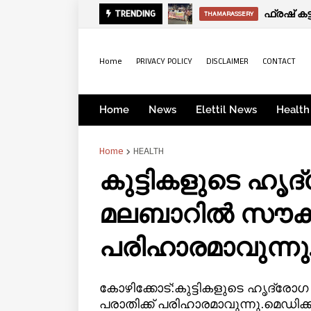
സായാഹ്ന വാര്
ഫ്രഷ് കട
TRENDING
KERALA
THAMARASSERY
Home
PRIVACY POLICY
DISCLAIMER
CONTACT
Home
News
Elettil News
Health
Home
HEALTH
കുട്ടികളുടെ ഹൃദ
മലബാറിൽ സൗകര്
പരിഹാരമാവുന്നു
കോഴിക്കോട്:കുട്ടികളുടെ ഹൃദ്രോഗ
പരാതിക്ക് പരിഹാരമാവുന്നു.മെഡിക