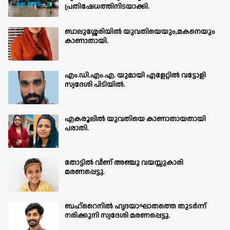
പ്രതിഷേധത്തിനിടയാക്കി.
ബാലുശ്ശേരിയില്‍ യുവതിയെയും,മകനെയും
കാണാതായി.
എം.ഡി.എം.എ. യുമായി എളേറ്റിൽ വട്ടോളി
സ്വദേശി പിടിയിൽ.
എകരൂലിൽ യുവതിയെ കാണാതായതായി
പരാതി.
തോട്ടിൽ വീണ് അഞ്ചു വയസ്സുകാരി
മരണപ്പെട്ടു.
ബഹ്‌റൈനിൽ ഹൃദയാഘാതത്തെ തുടർന്ന്
നരിക്കുനി സ്വദേശി മരണപ്പെട്ടു.