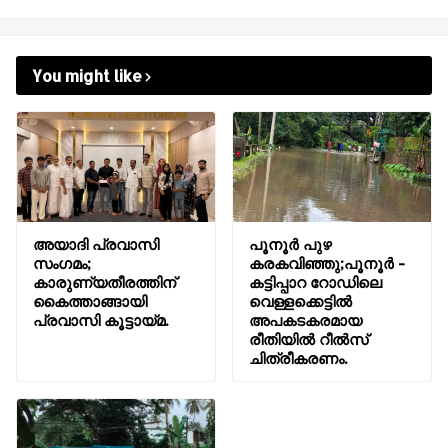
You might like
അയാദി പ്രവാസി
പൂനൂർ പുഴ
സംഗമം;
കരകവിഞ്ഞു;പൂനൂർ -
കാരുണ്യതീരത്തിന്
കട്ടിപ്പാറ റോഡിലെ
കൈത്താങ്ങായി
വെള്ളക്കെട്ടിൽ
പ്രവാസി കൂട്ടായ്മ.
അപകടകരമായ
രീതിയിൽ റീൽസ്
ചിത്രീകരണം.