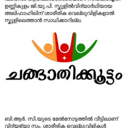
ഉണ്ണികുളം ജി.യു.പി. സ്കൂളിൽവിദ്യാർഥിയായ
അലിഫാഹിലിന്‌ ശാരീരിക വെല്ലുവിളികളാൽ
സ്കൂളിലെത്താൻ സാധിക്കാറില്ല.
ബി.ആർ. സി.യുടെ മേൽനോട്ടത്തിൽ വീട്ടിലാണ്‌
വിദ്യഭ്യാ സം. ശാരീരിക വെല്ലുവിളികൾ