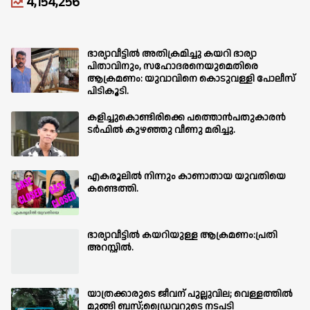
4,154,256
ഭാര്യാവീട്ടിൽ അതിക്രമിച്ചു കയറി ഭാര്യാ
പിതാവിനും, സഹോദരനെയുമെതിരെ
ആക്രമണം: യുവാവിനെ കൊടുവള്ളി പോലീസ്
പിടികൂടി.
കളിച്ചുകൊണ്ടിരിക്കെ പത്തൊൻപതുകാരൻ
ടർഫിൽ കുഴഞ്ഞു വീണു മരിച്ചു.
എകരൂലിൽ നിന്നും കാണാതായ യുവതിയെ
കണ്ടെത്തി.
ഭാര്യാവീട്ടിൽ കയറിയുള്ള ആക്രമണം:പ്രതി
അറസ്റ്റിൽ.
യാത്രക്കാരുടെ ജീവന് പുല്ലുവില; വെള്ളത്തിൽ
മുങ്ങി ബസ്;ഡ്രൈവറുടെ നടപടി