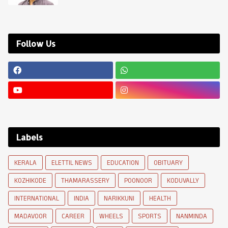
Follow Us
Labels
KERALA
ELETTIL NEWS
EDUCATION
OBITUARY
KOZHIKODE
THAMARASSERY
POONOOR
KODUVALLY
INTERNATIONAL
INDIA
NARIKKUNI
HEALTH
MADAVOOR
CAREER
WHEELS
SPORTS
NANMINDA