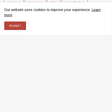
WAYANAD
PALANGAD
TECH
MALAPPURAM
Our website uses cookies to improve your experience.
Learn
BALUSSERY
SCHOLARSHIP
MOVIE
CRIME
FARMING
more
BUSINESS
Accept !
News Network of Elettil
Copyright ©
2026
Elettil Online
|
ADMS