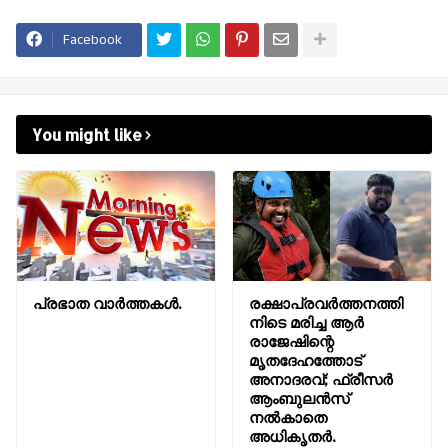
Facebook
You might like
പ്രഭാത വാർത്തകൾ.
രക്ഷാപ്രവർത്തനത്തി
നിടെ മരിച്ച ആർ
രാജേഷിന്റെ
മൃതദേഹത്തോട്
അനാദരവ്; ഫ്രീസർ
ആംബുലൻസ്
നൽകാതെ
അധികൃതർ.