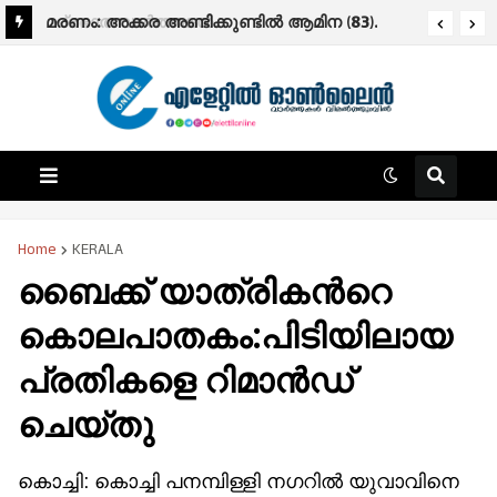
മരണം: അക്കര അണ്ടിക്കുണ്ടിൽ ആമിന (83).
Home
KERALA
ബൈക്ക് യാത്രികന്‍റെ
കൊലപാതകം:പിടിയിലായ
പ്രതികളെ റിമാൻഡ്
ചെയ്തു
കൊച്ചി: കൊച്ചി പനമ്പിള്ളി നഗറിൽ യുവാവിനെ