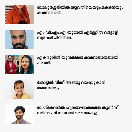
ബാലുശ്ശേരിയില്‍ യുവതിയെയും,മകനെയും
കാണാതായി.
എം.ഡി.എം.എ. യുമായി എളേറ്റിൽ വട്ടോളി
സ്വദേശി പിടിയിൽ.
എകരൂലിൽ യുവതിയെ കാണാതായതായി
പരാതി.
തോട്ടിൽ വീണ് അഞ്ചു വയസ്സുകാരി
മരണപ്പെട്ടു.
ബഹ്‌റൈനിൽ ഹൃദയാഘാതത്തെ തുടർന്ന്
നരിക്കുനി സ്വദേശി മരണപ്പെട്ടു.