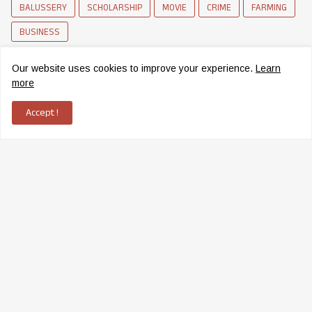
BALUSSERY
SCHOLARSHIP
MOVIE
CRIME
FARMING
BUSINESS
Our website uses cookies to improve your experience.
Learn
more
Accept !
News Network of Elettil
Copyright ©
2026
Elettil Online
|
ADMS
Home
Contact
Grievance Redressal