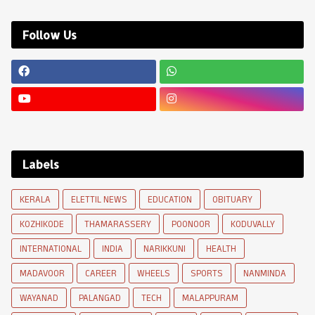
Follow Us
Labels
KERALA
ELETTIL NEWS
EDUCATION
OBITUARY
KOZHIKODE
THAMARASSERY
POONOOR
KODUVALLY
INTERNATIONAL
INDIA
NARIKKUNI
HEALTH
MADAVOOR
CAREER
WHEELS
SPORTS
NANMINDA
WAYANAD
PALANGAD
TECH
MALAPPURAM