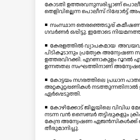
കോടതി ഉത്തരവനുസരിച്ചാണ് പൊലീസ
തെളിവില്ലെന്ന പൊലീസ് റിപ്പോര്‍ട്ട് അ
◾ സംസ്ഥാന തെരഞ്ഞെടുപ്പ് കമീഷണറ
ഗവര്‍ണര്‍ ഒപ്പിട്ടു. ഇതോടെ നിയമനത
◾ കേരളത്തില്‍ വ്യാപകമായ അവയവക്ക
പിടികൂടാനും പ്രത്യേക അന്വേഷണ സം
ഉത്തരവിറക്കി. എറണാകുളം റൂറല്‍ എസ
ഉന്നതതല സംഘത്തിനാണ് അന്വേഷ
◾ കോട്ടയം നഗരത്തിലെ പ്രധാന പാതയ
അറ്റകുറ്റപ്പണികള്‍ നടത്തുന്നതിനാല്
ഏര്‍പ്പെടുത്തി.
◾ കോഴിക്കോട് ജില്ലയിലെ വിവിധ മേഖലക
നടന്ന വന്‍ സൈബര്‍ തട്ടിപ്പുകളും ക
കേന്ദ്ര അന്വേഷണ ഏജന്‍സികള്‍ക്ക് 
തീരുമാനിച്ചു.