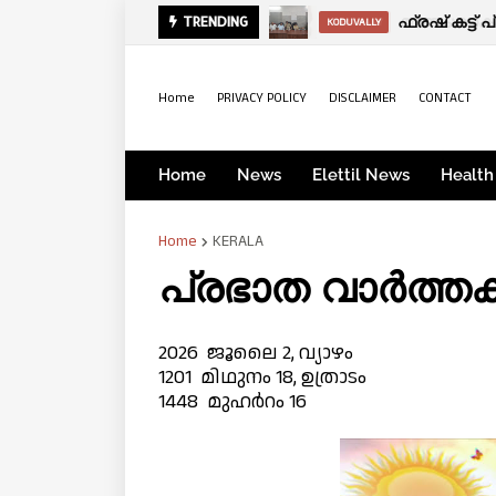
മരണം:കൈപ്പഞ
TRENDING
OBITUARY
Home
PRIVACY POLICY
DISCLAIMER
CONTACT
Home
News
Elettil News
Health
Home
KERALA
പ്രഭാത വാർത്
2026 ജൂലൈ 2, വ്യാഴം
1201 മിഥുനം 18, ഉത്രാടം
1448 മുഹർറം 16