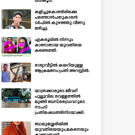
പിടികൂടി.
കളിച്ചുകൊണ്ടിരിക്കെ
പത്തൊൻപതുകാരൻ
ടർഫിൽ കുഴഞ്ഞു വീണു
മരിച്ചു.
എകരൂലിൽ നിന്നും
കാണാതായ യുവതിയെ
കണ്ടെത്തി.
ഭാര്യാവീട്ടിൽ കയറിയുള്ള
ആക്രമണം:പ്രതി അറസ്റ്റിൽ.
യാത്രക്കാരുടെ ജീവന്
പുല്ലുവില; വെള്ളത്തിൽ
മുങ്ങി ബസ്;ഡ്രൈവറുടെ
നടപടി
പ്രതിഷേധത്തിനിടയാക്കി.
ബാലുശ്ശേരിയില്‍
യുവതിയെയും,മകനെയും