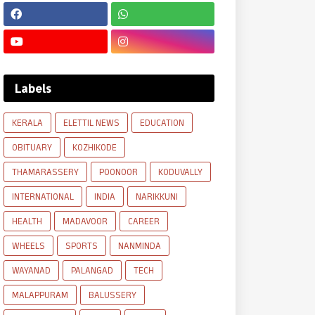
Labels
KERALA
ELETTIL NEWS
EDUCATION
OBITUARY
KOZHIKODE
THAMARASSERY
POONOOR
KODUVALLY
INTERNATIONAL
INDIA
NARIKKUNI
HEALTH
MADAVOOR
CAREER
WHEELS
SPORTS
NANMINDA
WAYANAD
PALANGAD
TECH
MALAPPURAM
BALUSSERY