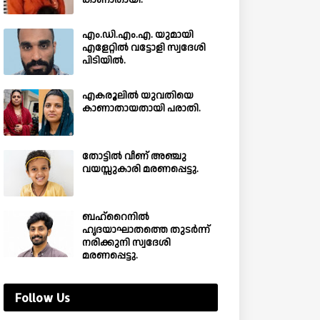
കാണാതായി.
എം.ഡി.എം.എ. യുമായി
എളേറ്റിൽ വട്ടോളി സ്വദേശി
പിടിയിൽ.
എകരൂലിൽ യുവതിയെ
കാണാതായതായി പരാതി.
തോട്ടിൽ വീണ് അഞ്ചു
വയസ്സുകാരി മരണപ്പെട്ടു.
ബഹ്‌റൈനിൽ
ഹൃദയാഘാതത്തെ തുടർന്ന്
നരിക്കുനി സ്വദേശി
മരണപ്പെട്ടു.
Follow Us