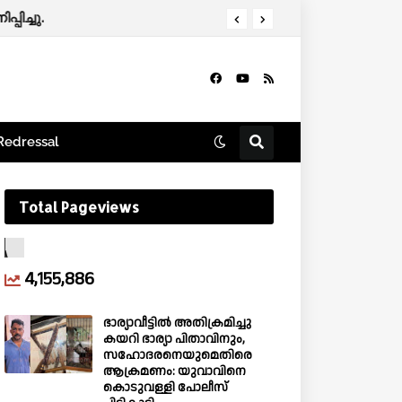
Redressal
Total Pageviews
4,155,886
ഭാര്യാവീട്ടിൽ അതിക്രമിച്ചു
കയറി ഭാര്യാ പിതാവിനും,
സഹോദരനെയുമെതിരെ
ആക്രമണം: യുവാവിനെ
കൊടുവള്ളി പോലീസ്