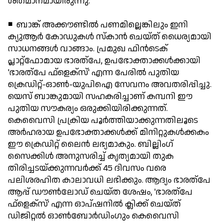
ശതമാനമായിരുന്നു.
◾ ബാങ്ക് അക്കൗണ്ടില്‍ പണമില്ലെങ്കിലും ഇനി
ക്യുആര്‍ കോഡുകള്‍ സ്‌കാന്‍ ചെയ്ത് ധൈര്യമായി
സാധനങ്ങള്‍ വാങ്ങാം. പ്രമുഖ ഫിന്‍ടെക്
പ്ലാറ്റ്ഫോമായ ഭാരത്പേ, ഉപഭോക്താക്കള്‍ക്കായി
'ഭാരത്പേ ഫ്‌ളെക്‌സ്' എന്ന പേരില്‍ പുതിയ
ക്രെഡിറ്റ്-ഓണ്‍-യുപിഐ സേവനം അവതരിപ്പിച്ചു.
യെസ് ബാങ്കുമായി സഹകരിച്ചാണ് കമ്പനി ഈ
പുതിയ സൗകര്യം ഒരുക്കിയിരിക്കുന്നത്.
കെവൈസി പ്രക്രിയ പൂര്‍ത്തിയാക്കുന്നതിലൂടെ
അര്‍ഹരായ ഉപഭോക്താക്കള്‍ക്ക് മിനിറ്റുകള്‍ക്കകം
ഈ ക്രെഡിറ്റ് ലൈന്‍ ലഭ്യമാകും. ബില്ലിംഗ്
സൈക്കിള്‍ അനുസരിച്ച് കൃത്യമായി തുക
തിരിച്ചടയ്ക്കുന്നവര്‍ക്ക് 45 ദിവസം വരെ
പലിശരഹിത കാലാവധി ലഭിക്കും. ആദ്യം ഭാരത്പേ
ആപ്പ് ഡൗണ്‍ലോഡ് ചെയ്ത ശേഷം, 'ഭാരത്പേ
ഫ്‌ളെക്‌സ്' എന്ന ഓപ്ഷനില്‍ ക്ലിക്ക് ചെയ്ത്
ഡിജിറ്റല്‍ ഓണ്‍ബോര്‍ഡിംഗും കെവൈസി