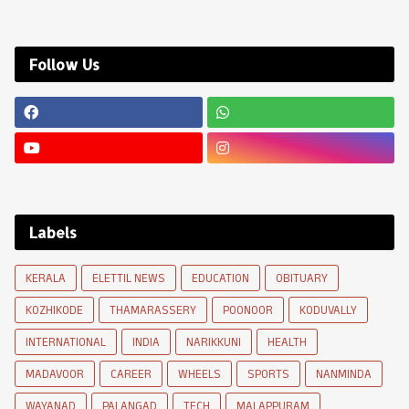
Follow Us
Labels
KERALA
ELETTIL NEWS
EDUCATION
OBITUARY
KOZHIKODE
THAMARASSERY
POONOOR
KODUVALLY
INTERNATIONAL
INDIA
NARIKKUNI
HEALTH
MADAVOOR
CAREER
WHEELS
SPORTS
NANMINDA
WAYANAD
PALANGAD
TECH
MALAPPURAM