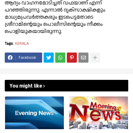
ആദ്യം വാഹനമോടിച്ചത് വഫയാണ് എന്ന്
പറഞ്ഞിരുന്നു. എന്നാല്‍ ദൃക്സാക്ഷികളും
മാധ്യമപ്രവര്‍ത്തകരും ഇടപെട്ടതോടെ
ശ്രീറാമിന്റെയും പൊലീസിന്റെയും നീക്കം
പൊളിയുകയായിരുന്നു.
Tags:
KERALA
Facebook
You might like