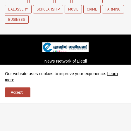
BALUSSERY
SCHOLARSHIP
MOVIE
CRIME
FARMING
BUSINESS
News Network of Elettil
Our website uses cookies to improve your experience.
Learn
more
Accept !
Copyright ©
2026
Elettil Online
|
ADMS