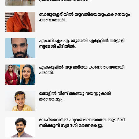
ബാലുശ്ശേരിയില്‍ യുവതിയെയും,മകനെയും
കാണാതായി.
എം.ഡി.എം.എ. യുമായി എളേറ്റിൽ വട്ടോളി
സ്വദേശി പിടിയിൽ.
എകരൂലിൽ യുവതിയെ കാണാതായതായി
പരാതി.
തോട്ടിൽ വീണ് അഞ്ചു വയസ്സുകാരി
മരണപ്പെട്ടു.
ബഹ്‌റൈനിൽ ഹൃദയാഘാതത്തെ തുടർന്ന്
നരിക്കുനി സ്വദേശി മരണപ്പെട്ടു.