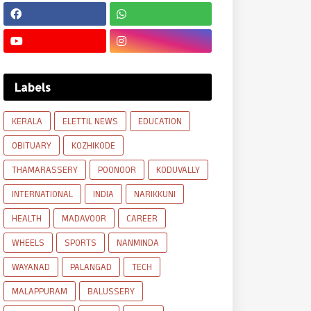
Labels
KERALA
ELETTIL NEWS
EDUCATION
OBITUARY
KOZHIKODE
THAMARASSERY
POONOOR
KODUVALLY
INTERNATIONAL
INDIA
NARIKKUNI
HEALTH
MADAVOOR
CAREER
WHEELS
SPORTS
NANMINDA
WAYANAD
PALANGAD
TECH
MALAPPURAM
BALUSSERY