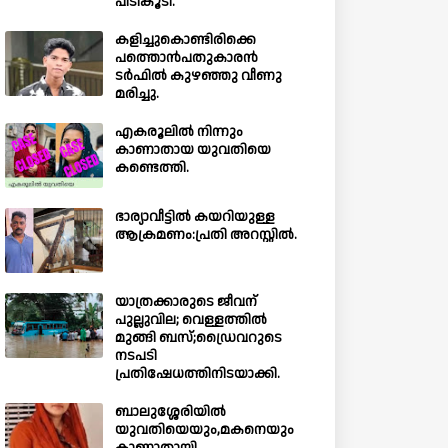
പിടികൂടി.
കളിച്ചുകൊണ്ടിരിക്കെ
പത്തൊൻപതുകാരൻ
ടർഫിൽ കുഴഞ്ഞു വീണു
മരിച്ചു.
എകരൂലിൽ നിന്നും
കാണാതായ യുവതിയെ
കണ്ടെത്തി.
ഭാര്യാവീട്ടിൽ കയറിയുള്ള
ആക്രമണം:പ്രതി അറസ്റ്റിൽ.
യാത്രക്കാരുടെ ജീവന്
പുല്ലുവില; വെള്ളത്തിൽ
മുങ്ങി ബസ്;ഡ്രൈവറുടെ
നടപടി
പ്രതിഷേധത്തിനിടയാക്കി.
ബാലുശ്ശേരിയില്‍
യുവതിയെയും,മകനെയും