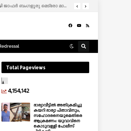
ശം
എളേറ്റിൽ സ്വദേശിയായ ഐ.എ.എസ്. ഓഫിസർക്ക് പുതിയ ദൗത്യം; ഡോ.പി.സി ജാഫർ ബംഗളൂരു മെട്രോ മാനേജിങ് ഡയറക്ടർ
Redressal
Total Pageviews
4,154,142
ഭാര്യാവീട്ടിൽ അതിക്രമിച്ചു
കയറി ഭാര്യാ പിതാവിനും,
സഹോദരനെയുമെതിരെ
ആക്രമണം: യുവാവിനെ
കൊടുവള്ളി പോലീസ്