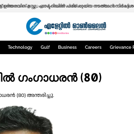
ട്ട് ഉത്തരവിന് സ്റ്റേ ; ഫാക്ടറിയിൽ പരിശോധന നടത്താൻ നിർദ്ദേ
Technology
Gulf
Business
Careers
Grievance 
ാലിൽ ഗംഗാധരൻ (80)
ാധരൻ (80) അന്തരിച്ചു.