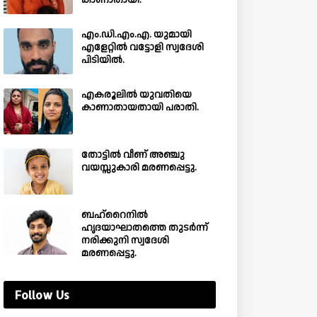
കാണാതായി.
എം.ഡി.എം.എ. യുമായി
എളേറ്റിൽ വട്ടോളി സ്വദേശി
പിടിയിൽ.
എകരൂലിൽ യുവതിയെ
കാണാതായതായി പരാതി.
തോട്ടിൽ വീണ് അഞ്ചു
വയസ്സുകാരി മരണപ്പെട്ടു.
ബഹ്‌റൈനിൽ
ഹൃദയാഘാതത്തെ തുടർന്ന്
നരിക്കുനി സ്വദേശി
മരണപ്പെട്ടു.
Follow Us