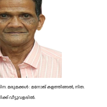
 സിന. മരുമക്കൾ : മനോജ് കളത്തിങ്ങൽ, നിത.
ക് വീട്ടുവളപ്പിൽ.