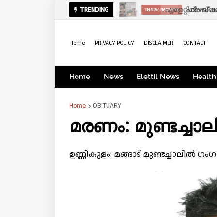
ഫ്രഷ് ക
TRENDING
INDIA
THAMARASSERY
Home
PRIVACY POLICY
DISCLAIMER
CONTACT
Home
News
Elettil News
Health
Home
OBITUARY
മരണം: മുണ്ടച്ച
ഉണ്ണികുളം: മങ്ങാട് മുണ്ടച്ചാലിൽ ഗംഗ