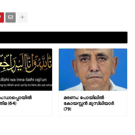
ം:ഡാപ്പൊയിൽ
മരണം: പോയിലിൽ
തിമ (64)
കോയസ്സൻ മുസ്ലിയാർ
(79)