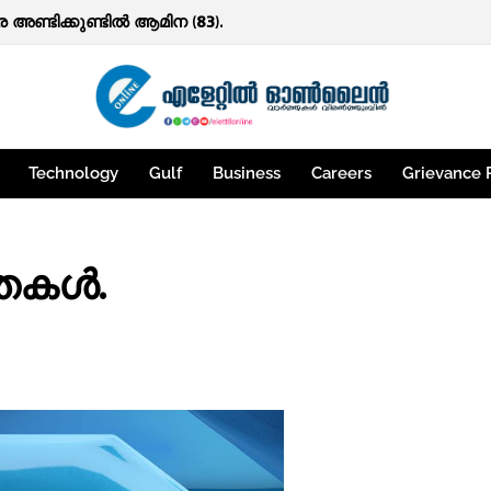
ര അണ്ടിക്കുണ്ടിൽ ആമിന (83).
്ട് ഉത്തരവിന് സ്റ്റേ ; ഫാക്ടറിയിൽ പരിശോധന നടത്താൻ നിർദ്ദേശം
Technology
Gulf
Business
Careers
Grievance 
തകള്‍.