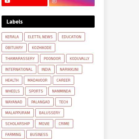
Labels
KERALA
ELETTIL NEWS
EDUCATION
OBITUARY
KOZHIKODE
THAMARASSERY
POONOOR
KODUVALLY
INTERNATIONAL
INDIA
NARIKKUNI
HEALTH
MADAVOOR
CAREER
WHEELS
SPORTS
NANMINDA
WAYANAD
PALANGAD
TECH
MALAPPURAM
BALUSSERY
SCHOLARSHIP
MOVIE
CRIME
FARMING
BUSINESS