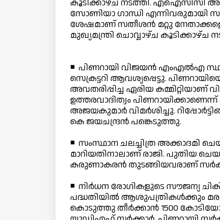
കൂടിക്കാഴ്ച നടത്തി. എഐസിസി അധ്യക്
സോണിയാ ഗാന്ധി എന്നിവരുമായി സ
ശേഷമാണ് സതീശന്‍ മറ്റു നേതാക്കളെ ക
മുഖ്യമന്ത്രി ചൊവ്വാഴ്ച കൂടിക്കാഴ്ച 
◾ പിണറായി വിജയന്‍ എംഎല്‍എ സ്ഥ
സെക്രട്ടറി ആവശ്യപ്പെട്ടു. പിണറായിയെ
അവതരിപ്പിച്ച ഏരിയ കമ്മിറ്റിയാണ് വി
ഉത്തരവാദിത്വം പിണറായിക്കാണെന്ന്
അജയകുമാര്‍ വിമര്‍ശിച്ചു. റിപ്പോര്‍ട
കെ ജയചന്ദ്രന്‍ പങ്കെടുത്തു.
◾ സംസ്ഥാന ചലച്ചിത്ര അക്കാദമി ചെയര്‍മ
മാറിയതിനാലാണ് രാജി. പുതിയ ചെയര്‍
കരുണാകരന്‍ തുടങ്ങിയവരാണ് സര്‍ക
◾ നിര്‍ധന രോഗികളുടെ സൗജന്യ ചികി
പദ്ധതിയില്‍ ആശുപത്രികള്‍ക്കും മരു
കൊടുത്തു തീര്‍ക്കാന്‍ 1500 കോടിയ
യുഡിഎഫ് സര്‍ക്കാര്‍. പിണറായി സര