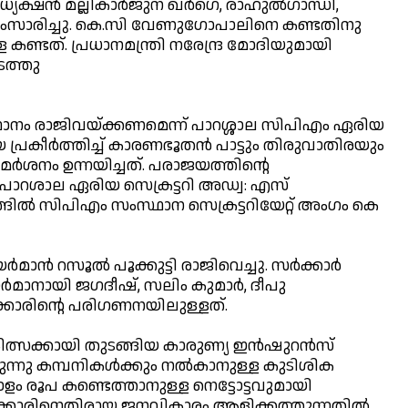
ഷന്‍ മല്ലികാര്‍ജുന ഖര്‍ഗെ, രാഹുല്‍ഗാന്ധി,
ംസാരിച്ചു. കെ.സി വേണുഗോപാലിനെ കണ്ടതിനു
ണ്ടത്. പ്രധാനമന്ത്രി നരേന്ദ്ര മോദിയുമായി
നടത്തു
ാനം രാജിവയ്ക്കണമെന്ന് പാറശ്ശാല സിപിഎം ഏരിയ
 പ്രകീര്‍ത്തിച്ച് കാരണഭൂതന്‍ പാട്ടും തിരുവാതിരയും
മര്‍ശനം ഉന്നയിച്ചത്. പരാജയത്തിന്റെ
 പാറശാല ഏരിയ സെക്രട്ടറി അഡ്വ: എസ്
്ടിങ്ങില്‍ സിപിഎം സംസ്ഥാന സെക്രട്ടറിയേറ്റ് അംഗം കെ
ാന്‍ റസൂല്‍ പൂക്കുട്ടി രാജിവെച്ചു. സര്‍ക്കാര്‍
മാനായി ജഗദീഷ്, സലിം കുമാര്‍, ദീപു
്കാരിന്റെ പരിഗണനയിലുള്ളത്.
ത്സക്കായി തുടങ്ങിയ കാരുണ്യ ഇന്‍ഷുറന്‍സ്
ന്നു കമ്പനികള്‍ക്കും നല്‍കാനുള്ള കുടിശിക
ോളം രൂപ കണ്ടെത്താനുള്ള നെട്ടോട്ടവുമായി
്‍ക്കാരിനെതിരായ ജനവികാരം ആളിക്കത്തുന്നതില്‍