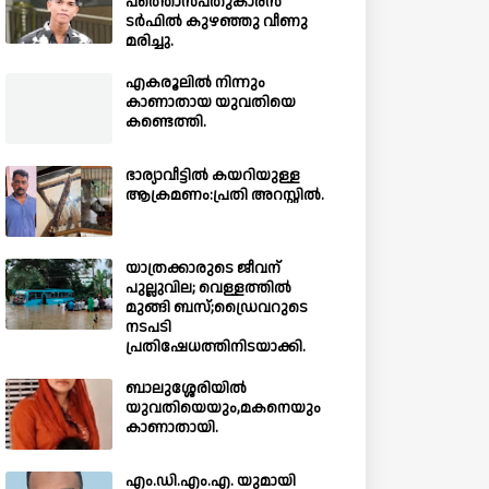
പത്തൊൻപതുകാരൻ
ടർഫിൽ കുഴഞ്ഞു വീണു
മരിച്ചു.
എകരൂലിൽ നിന്നും
കാണാതായ യുവതിയെ
കണ്ടെത്തി.
ഭാര്യാവീട്ടിൽ കയറിയുള്ള
ആക്രമണം:പ്രതി അറസ്റ്റിൽ.
യാത്രക്കാരുടെ ജീവന്
പുല്ലുവില; വെള്ളത്തിൽ
മുങ്ങി ബസ്;ഡ്രൈവറുടെ
നടപടി
പ്രതിഷേധത്തിനിടയാക്കി.
ബാലുശ്ശേരിയില്‍
യുവതിയെയും,മകനെയും
കാണാതായി.
എം.ഡി.എം.എ. യുമായി