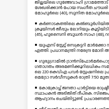
ജില്ലയിലെ ഗുഞ്ജേവാഹി ഗ്രാമത്തോട
ശേഖരിക്കാന്‍ പോയ സംഗീത ചൗധരി (
മോഹുര്‍ലെ (40), സുനിത മോഹുര്‍ലെ (3
◾ കര്‍ണാടകത്തിലെ കല്‍ബുര്‍ഗിയില്
ക്രൂയിസര്‍ ജീപ്പും ലോറിയും കൂട്ടി
(45), ഹുസൈനി ബുധന്‍ സാഹ (48), റസൂ
◾ യുഎസ് സ്റ്റേറ്റ് സെക്രട്ടറി മാര്‍ക
എത്തി. പ്രധാനമന്ത്രി നരേന്ദ്ര മോദി
◾ ഗുരുഗ്രാമില്‍ ട്രാന്‍സ്‌ഫോര്‍മര്‍പ
ഗതാഗതം അരമണിക്കൂറിലധികം സമയം ത
ലെ 220 കെവിഎ പവര്‍ സ്റ്റേഷനിലെ പ്രധ
മെട്രോ സര്‍വീസുകള്‍ രാത്രി 7:50 മുതല
◾ കോക്രോച്ച് ജനതാ പാര്‍ട്ടിയെ രാഷ
സ്ഥാപകന്‍ അഭിജിത് ദീപ്കെ. സിജെപി
ആഹ്വാനം ചെയ്തിട്ടുണ്ട്. പ്രചാരണ