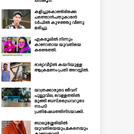
പിടികൂടി.
കളിച്ചുകൊണ്ടിരിക്കെ
പത്തൊൻപതുകാരൻ
ടർഫിൽ കുഴഞ്ഞു വീണു
മരിച്ചു.
എകരൂലിൽ നിന്നും
കാണാതായ യുവതിയെ
കണ്ടെത്തി.
ഭാര്യാവീട്ടിൽ കയറിയുള്ള
ആക്രമണം:പ്രതി അറസ്റ്റിൽ.
യാത്രക്കാരുടെ ജീവന്
പുല്ലുവില; വെള്ളത്തിൽ
മുങ്ങി ബസ്;ഡ്രൈവറുടെ
നടപടി
പ്രതിഷേധത്തിനിടയാക്കി.
ബാലുശ്ശേരിയില്‍
യുവതിയെയും,മകനെയും