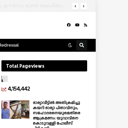
Redressal
Total Pageviews
4,154,442
ഭാര്യാവീട്ടിൽ അതിക്രമിച്ചു
കയറി ഭാര്യാ പിതാവിനും,
സഹോദരനെയുമെതിരെ
ആക്രമണം: യുവാവിനെ
കൊടുവള്ളി പോലീസ്