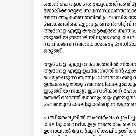
ഒമാനിലെ ദുക്കം തുറമുഖത്ത് രണ്ട് ഡ്ര
ജോലിക്കാരുടെ താമസസ്ഥലത്തായാണ
നടന്ന ആക്രമണത്തില്‍ പ്രവാസിയായ ഒ
ലോകത്തിലെ ഏറ്റവും സെന്‍സിറ്റീവ് സമ
ആഗോള എണ്ണ കപ്പലുകളുടെ തന്ത്രപ്
ഇടുങ്ങിയ ഇടനാഴിയിലൂടെ ഒരു കപ്പലും
നാവികസേന അവകാശപ്പെട്ട റേഡിയോ മുന
ഒരുങ്ങി.
ആഗോള എണ്ണ വ്യാപാരത്തില്‍ നിര്‍ണ
ആഗോള എണ്ണ ഉപഭോഗത്തിന്റെ ഏകദേ
ചെയ്യപ്പെടുന്ന തന്ത്രപ്രധാനമായ ഒരു
ഉള്‍ക്കടലുമായും അറബികടലുമായും ഇന
ഇടുങ്ങിയ സമുദ്ര ഇടനാഴിയാണ് ഹോര്‍മ
തെക്ക് ഭാഗത്ത് ഒമാനും യുഎഇയുമാണ്.
ഹോര്‍മുസ് കടലിടുക്കിന്റെ നിയന്ത്രണ
പശ്ചിമേഷ്യയില്‍ സംഘര്‍ഷം വ്യാപിച്
കടലിടുക്ക് വഴിയുള്ള സഞ്ചാരം ഒഴിവ
ഉണ്ടായാല്‍ ഹോര്‍മുസ് കടലിടുക്ക് അടച