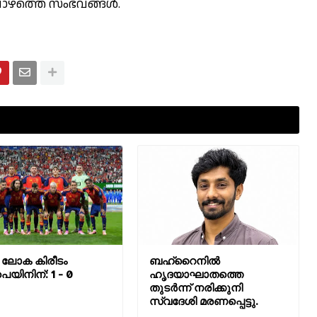
ോഴത്തെ സംഭവങ്ങള്‍.
ലോക കിരീടം
ബഹ്‌റൈനിൽ
യിനിന്: 1 - 0
ഹൃദയാഘാതത്തെ
തുടർന്ന് നരിക്കുനി
സ്വദേശി മരണപ്പെട്ടു.