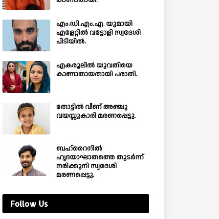
കാണാതായി.
എം.ഡി.എം.എ. യുമായി
എളേറ്റിൽ വട്ടോളി സ്വദേശി
പിടിയിൽ.
എകരൂലിൽ യുവതിയെ
കാണാതായതായി പരാതി.
തോട്ടിൽ വീണ് അഞ്ചു
വയസ്സുകാരി മരണപ്പെട്ടു.
ബഹ്‌റൈനിൽ
ഹൃദയാഘാതത്തെ തുടർന്ന്
നരിക്കുനി സ്വദേശി
മരണപ്പെട്ടു.
Follow Us