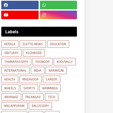
Labels
KERALA
ELETTIL NEWS
EDUCATION
OBITUARY
KOZHIKODE
THAMARASSERY
POONOOR
KODUVALLY
INTERNATIONAL
INDIA
NARIKKUNI
HEALTH
MADAVOOR
CAREER
WHEELS
SPORTS
NANMINDA
WAYANAD
PALANGAD
TECH
MALAPPURAM
BALUSSERY