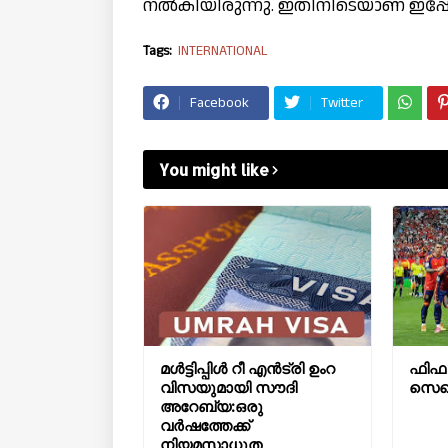
നല്‍കിയിരുന്നു. ഇതിനിടെയാണ് ഇപ്പ
Tags:
INTERNATIONAL
Facebook
Twitter
You might like
മൾട്ടിപ്പിൾ റീ എൻട്രി ഉംറ
ഫിഫ 
വിസയുമായി സൗദി
സെപെ
അറേബ്യ:ഒരു
വർഷത്തേക്ക്
നിയമസാധുത