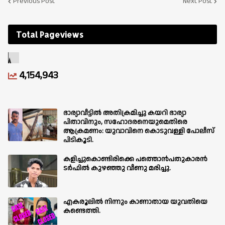
Previous Post
Next Post
Total Pageviews
4,154,943
ഭാര്യാവീട്ടിൽ അതിക്രമിച്ചു കയറി ഭാര്യാ
പിതാവിനും, സഹോദരനെയുമെതിരെ
ആക്രമണം: യുവാവിനെ കൊടുവള്ളി പോലീസ്
പിടികൂടി.
കളിച്ചുകൊണ്ടിരിക്കെ പത്തൊൻപതുകാരൻ
ടർഫിൽ കുഴഞ്ഞു വീണു മരിച്ചു.
എകരൂലിൽ നിന്നും കാണാതായ യുവതിയെ
കണ്ടെത്തി.