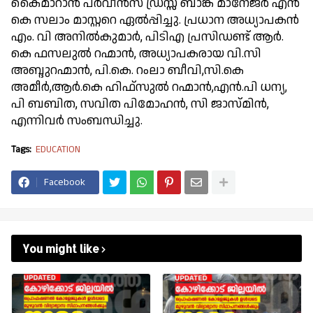
കൈമാറാൻ പർവീൻസ് ഡ്രസ്സ് ബാങ്ക് മാനേജർ എൻ
കെ സലാം മാസ്റ്ററെ ഏൽപ്പിച്ചു. പ്രധാന അധ്യാപകൻ
എം. വി അനിൽകുമാർ, പിടിഎ പ്രസിഡണ്ട് ആർ.
കെ ഫസലുൽ റഹ്മാൻ, അധ്യാപകരായ വി.സി
അബ്ദുറഹ്മാൻ, പി.കെ. റംലാ ബീവി,സി.കെ
അമീർ,ആർ.കെ ഹിഫ്സുൽ റഹ്മാൻ,എൻ.പി ധന്യ,
പി ബബിത, സവിത പിമോഹൻ, സി ജാസ്മിൻ,
എന്നിവർ സംബന്ധിച്ചു.
Tags:
EDUCATION
Facebook
You might like