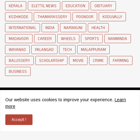
KERALA
ELETTIL NEWS
EDUCATION
OBITUARY
KOZHIKODE
THAMARASSERY
POONOOR
KODUVALLY
INTERNATIONAL
INDIA
NARIKKUNI
HEALTH
MADAVOOR
CAREER
WHEELS
SPORTS
NANMINDA
WAYANAD
PALANGAD
TECH
MALAPPURAM
BALUSSERY
SCHOLARSHIP
MOVIE
CRIME
FARMING
BUSINESS
Our website uses cookies to improve your experience.
Learn
more
News Network of Elettil
Accept !