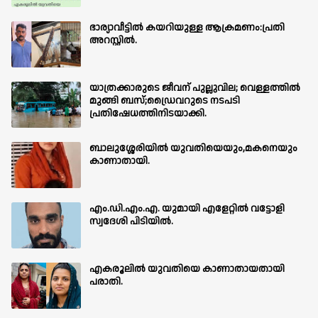
ഭാര്യാവീട്ടിൽ കയറിയുള്ള ആക്രമണം:പ്രതി
അറസ്റ്റിൽ.
യാത്രക്കാരുടെ ജീവന് പുല്ലുവില; വെള്ളത്തിൽ
മുങ്ങി ബസ്;ഡ്രൈവറുടെ നടപടി
പ്രതിഷേധത്തിനിടയാക്കി.
ബാലുശ്ശേരിയില്‍ യുവതിയെയും,മകനെയും
കാണാതായി.
എം.ഡി.എം.എ. യുമായി എളേറ്റിൽ വട്ടോളി
സ്വദേശി പിടിയിൽ.
എകരൂലിൽ യുവതിയെ കാണാതായതായി
പരാതി.