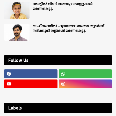
തോട്ടിൽ വീണ് അഞ്ചു വയസ്സുകാരി
മരണപ്പെട്ടു.
ബഹ്‌റൈനിൽ ഹൃദയാഘാതത്തെ തുടർന്ന്
നരിക്കുനി സ്വദേശി മരണപ്പെട്ടു.
Follow Us
Labels