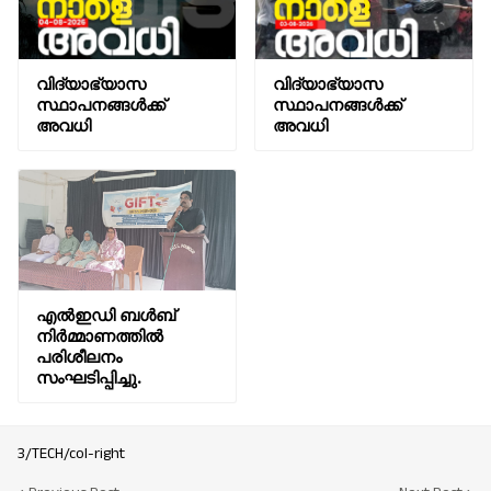
വിദ്യാഭ്യാസ
വിദ്യാഭ്യാസ
സ്ഥാപനങ്ങൾക്ക്
സ്ഥാപനങ്ങൾക്ക്
അവധി
അവധി
എൽഇഡി ബൾബ്
നിർമ്മാണത്തിൽ
പരിശീലനം
സംഘടിപ്പിച്ചു.
3/TECH/col-right