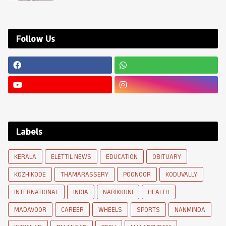
Follow Us
Labels
KERALA
ELETTIL NEWS
EDUCATION
OBITUARY
KOZHIKODE
THAMARASSERY
POONOOR
KODUVALLY
INTERNATIONAL
INDIA
NARIKKUNI
HEALTH
MADAVOOR
CAREER
WHEELS
SPORTS
NANMINDA