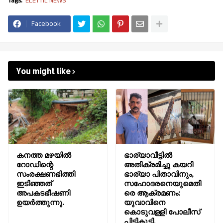
Tags:
ELETTIL NEWS
Facebook
You might like
കനത്ത മഴയിൽ
ഭാര്യാവീട്ടിൽ
റോഡിന്റെ
അതിക്രമിച്ചു കയറി
സംരക്ഷണഭിത്തി
ഭാര്യാ പിതാവിനും,
ഇടിഞ്ഞത്
സഹോദരനെയുമെതി
അപകടഭീഷണി
രെ ആക്രമണം:
ഉയർത്തുന്നു.
യുവാവിനെ
കൊടുവള്ളി പോലീസ്
പിടികൂടി.