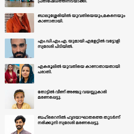
പ്രതിഷേധത്തിനിടയാക്കി.
ബാലുശ്ശേരിയില്‍ യുവതിയെയും,മകനെയും
കാണാതായി.
എം.ഡി.എം.എ. യുമായി എളേറ്റിൽ വട്ടോളി
സ്വദേശി പിടിയിൽ.
എകരൂലിൽ യുവതിയെ കാണാതായതായി
പരാതി.
തോട്ടിൽ വീണ് അഞ്ചു വയസ്സുകാരി
മരണപ്പെട്ടു.
ബഹ്‌റൈനിൽ ഹൃദയാഘാതത്തെ തുടർന്ന്
നരിക്കുനി സ്വദേശി മരണപ്പെട്ടു.