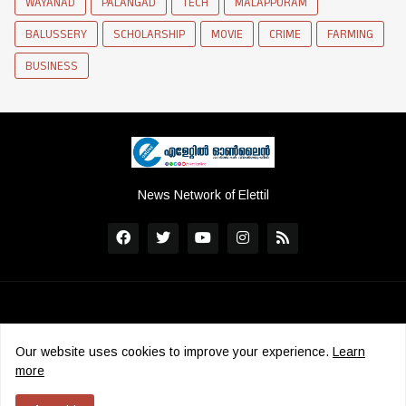
WAYANAD
PALANGAD
TECH
MALAPPURAM
BALUSSERY
SCHOLARSHIP
MOVIE
CRIME
FARMING
BUSINESS
News Network of Elettil
Our website uses cookies to improve your experience.
Learn
more
Copyright ©
2026
Elettil Online
|
ADMS