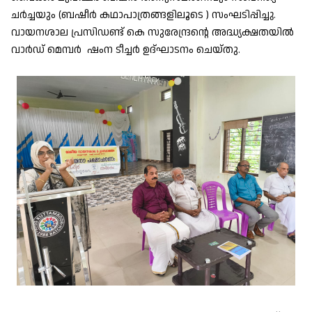
ചർച്ചയും (ബഷീർ കഥാപാത്രങ്ങളിലൂടെ ) സംഘടിപ്പിച്ചു.
വായനശാല പ്രസിഡണ്ട് കെ സുരേന്ദ്രന്റെ അദ്ധ്യക്ഷതയിൽ
വാർഡ് മെമ്പർ ഷംന ടീച്ചർ ഉദ്ഘാടനം ചെയ്തു.