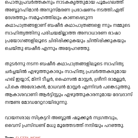
പൊതുപ്രവർത്തകനും നാടകകൃത്തുമായ പൂമംഗലത്ത്
അബ്ദുറഹിമാൻ അനുസ്മരണ പ്രഭാഷണം നടത്തി.ഏത്
ദേശത്തും സമൂഹത്തിലും കാണപ്പെടുന്ന
കഥാപാത്രങ്ങളാണ് ബഷീർ കഥാപാത്രങ്ങളെ ന്നും നമ്മുടെ
സാഹിത്യത്തിനു പരിചയമില്ലാത്ത അസാധാരണ ഭാഷാ
പ്രയോഗങ്ങളിലൂടെ ചിരിപ്പിക്കുകയും ചിന്തിപ്പിക്കുകയും
ചെയ്തു ബഷീർ എന്നും അദ്ദേപറഞ്ഞു.
തുടർന്നു നടന്ന ബഷീർ കഥാപാത്രങ്ങളിലൂടെ സാഹിത്യ
ചർച്ചയിൽ എഴുത്തുകാരും സാഹിത്യ പ്രവർത്തകരുമായ
ഹഖ് ഇയ്യാട്, മിനി ടീച്ചർ, ഫൈസൽ മാസ്റ്റർ, ശ്രീനി രാമല്ലൂർ,
പി.കെ അശോകൻ, മാധവൻ മാസ്റ്റർ എന്നിവർ പങ്കെടുത്തു.
ആകാശവാണി ആർട്ടിസ്റ്റും എഴുത്തുകാരനുമായ ദേവദാസ്
നന്മണ്ട മോഡറേറ്ററായിരുന്നു.
വായനശാല സിക്രട്ടറി അബ്ദുൽ ഷൂക്കൂർ സ്വഗതവും,
വൈസ് പ്രസിഡണ്ട് മധു മൂത്തേടത്ത് നന്ദിയും പറഞ്ഞു.