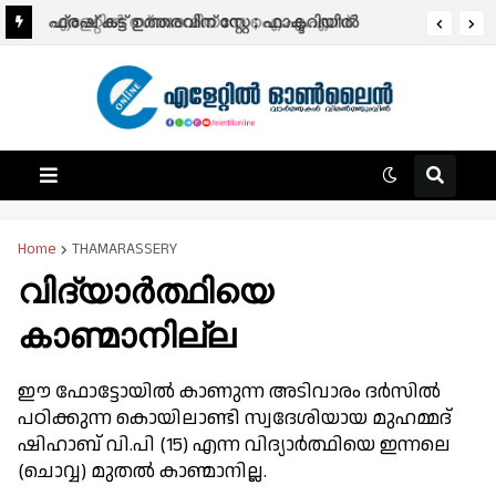
എളേറ്റിൽ സ്വദേശിയായ ഐ.എ.എസ്.
ഫ്രഷ് കട്ട് ഉത്തരവിന് സ്റ്റേ ; ഫാക്ടറിയിൽ
ഓഫിസർക്ക് പുതിയ ദൗത്യം; ഡോ.പി.സി
പരിശോധന നടത്താൻ നിർദ്ദേശം
ജാഫർ ബംഗളൂരു മെട്രോ മാനേജിങ് ഡയറക്ടർ
Home
THAMARASSERY
വിദ്യാർത്ഥിയെ
കാണ്മാനില്ല
ഈ ഫോട്ടോയിൽ കാണുന്ന അടിവാരം ദർസിൽ
പഠിക്കുന്ന കൊയിലാണ്ടി സ്വദേശിയായ മുഹമ്മദ്
ഷിഹാബ് വി.പി (15) എന്ന വിദ്യാർത്ഥിയെ ഇന്നലെ
(ചൊവ്വ) മുതൽ കാണ്മാനില്ല.