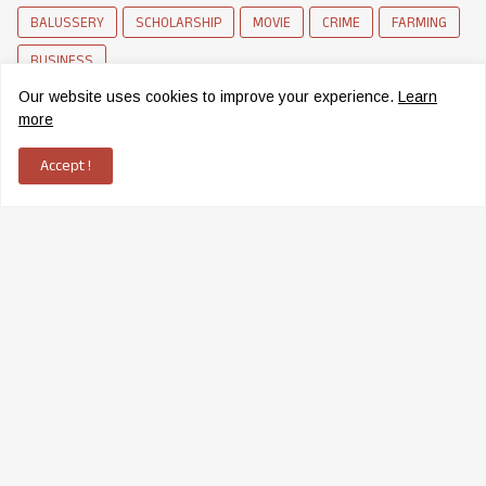
BALUSSERY
SCHOLARSHIP
MOVIE
CRIME
FARMING
BUSINESS
Our website uses cookies to improve your experience.
Learn
more
Accept !
News Network of Elettil
Copyright ©
2026
Elettil Online
|
ADMS
Home
Contact
Grievance Redressal