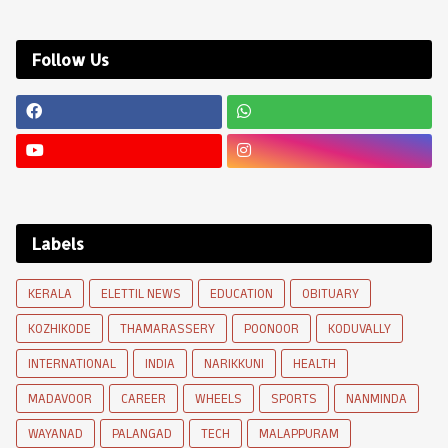
Follow Us
Labels
KERALA
ELETTIL NEWS
EDUCATION
OBITUARY
KOZHIKODE
THAMARASSERY
POONOOR
KODUVALLY
INTERNATIONAL
INDIA
NARIKKUNI
HEALTH
MADAVOOR
CAREER
WHEELS
SPORTS
NANMINDA
WAYANAD
PALANGAD
TECH
MALAPPURAM