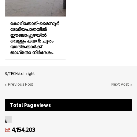
കോഴിക്കോട്–മൈസൂർ
ദേശീയപാതയിൽ
ഈങ്ങാപ്പുഴയിൽ
വെള്ളം കയറി: ചുരം
യാത്രക്കാർക്ക്
ജാഗ്രതാ നിർദേശം.
3/TECH/col-right
Previous Post
Next Post
Total Pageviews
4,154,203