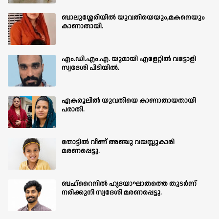
ബാലുശ്ശേരിയില്‍ യുവതിയെയും,മകനെയും
കാണാതായി.
എം.ഡി.എം.എ. യുമായി എളേറ്റിൽ വട്ടോളി
സ്വദേശി പിടിയിൽ.
എകരൂലിൽ യുവതിയെ കാണാതായതായി
പരാതി.
തോട്ടിൽ വീണ് അഞ്ചു വയസ്സുകാരി
മരണപ്പെട്ടു.
ബഹ്‌റൈനിൽ ഹൃദയാഘാതത്തെ തുടർന്ന്
നരിക്കുനി സ്വദേശി മരണപ്പെട്ടു.