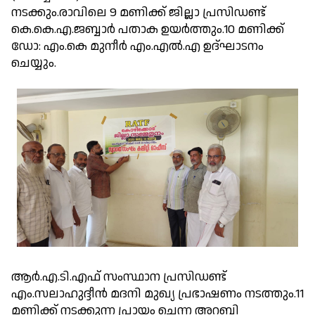
നടക്കും.രാവിലെ 9 മണിക്ക് ജില്ലാ പ്രസിഡണ്ട്
കെ.കെ.എ.ജബ്ബാർ പതാക ഉയർത്തും.10 മണിക്ക്
ഡോ: എം.കെ മുനീർ എം.എൽ.എ ഉദ്ഘാടനം
ചെയ്യും.
ആർ.എ.ടി.എഫ് സംസ്ഥാന പ്രസിഡണ്ട്
എം.സലാഹുദ്ദീൻ മദനി മുഖ്യ പ്രഭാഷണം നടത്തും.11
മണിക്ക് നടക്കുന്ന പ്രായം ചെന്ന അറബി