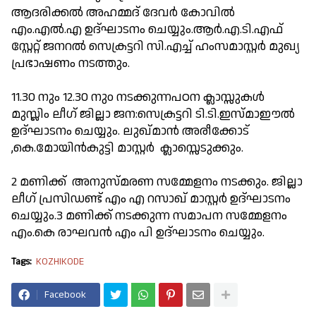
ആദരിക്കൽ അഹമ്മദ് ദേവർ കോവിൽ
എം.എൽ.എ ഉദ്ഘാടനം ചെയ്യും.ആർ.എ.ടി.എഫ്
സ്റ്റേറ്റ് ജനറൽ സെക്രട്ടറി സി.എച്ച് ഹംസമാസ്റ്റർ മുഖ്യ
പ്രഭാഷണം നടത്തും.
11.30 നും 12.30 നുo നടക്കുന്നപഠന ക്ലാസ്സുകൾ
മുസ്ലിം ലീഗ് ജില്ലാ ജന:സെക്രട്ടറി ടി.ടി.ഇസ്മാഈൽ
ഉദ്ഘാടനം ചെയ്യും. ലുഖ്മാൻ അരീക്കോട്
,കെ.മോയിൻകുട്ടി മാസ്റ്റർ ക്ലാസ്സെടുക്കും.
2 മണിക്ക് അനുസ്മരണ സമ്മേളനം നടക്കും. ജില്ലാ
ലീഗ് പ്രസിഡണ്ട് എം എ റസാഖ് മാസ്റ്റർ ഉദ്ഘാടനം
ചെയ്യും.3 മണിക്ക് നടക്കുന്ന സമാപന സമ്മേളനം
എം.കെ രാഘവൻ എം പി ഉദ്ഘാടനം ചെയ്യും.
Tags:
KOZHIKODE
Facebook