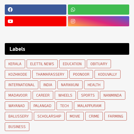
Labels
KERALA
ELETTIL NEWS
EDUCATION
OBITUARY
KOZHIKODE
THAMARASSERY
POONOOR
KODUVALLY
INTERNATIONAL
INDIA
NARIKKUNI
HEALTH
MADAVOOR
CAREER
WHEELS
SPORTS
NANMINDA
WAYANAD
PALANGAD
TECH
MALAPPURAM
BALUSSERY
SCHOLARSHIP
MOVIE
CRIME
FARMING
BUSINESS