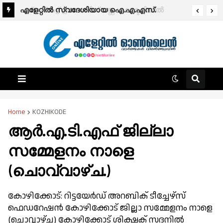
എളേറ്റിൽ സ്വദേശിയായ ഐ.എ.എസ്.
ഫ്രഷ് കട്ട് ഉത്തരവിന് സ്റ്റേ ; ഫാക്ടറിയിൽ
ഓഫിസർക്ക് പുതിയ ദൗത്യം; ഡോ.പി.സി
പരിശോധന നടത്താൻ നിർദ്ദേശം
ജാഫർ ബംഗളൂരു മെട്രോ മാനേജിങ് ഡയറക്ടർ
Home
KOZHIKODE
ആർ.എ.ടി.എഫ് ജില്ലാ
സമ്മേളനം നാളെ
(ചൊവ്വാഴ്ച.)
കോഴിക്കോട്: റിട്ടയേർഡ് അറബിക് ടീച്ചേഴ്സ്
ഫെഡറേഷൻ കോഴിക്കോട് ജില്ലാ സമ്മേളനം നാളെ
(ചൊവ്വാഴ്ച) കോഴിക്കോട് ശിക്ഷക് സദനിൽ