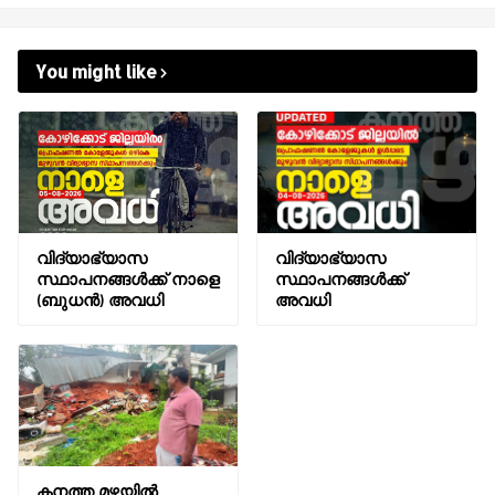
You might like
വിദ്യാഭ്യാസ
വിദ്യാഭ്യാസ
സ്ഥാപനങ്ങൾക്ക് നാളെ
സ്ഥാപനങ്ങൾക്ക്
(ബുധൻ) അവധി
അവധി
കനത്ത മഴയിൽ