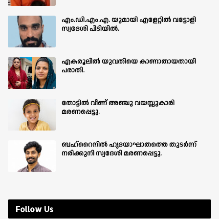
എം.ഡി.എം.എ. യുമായി എളേറ്റിൽ വട്ടോളി
സ്വദേശി പിടിയിൽ.
എകരൂലിൽ യുവതിയെ കാണാതായതായി
പരാതി.
തോട്ടിൽ വീണ് അഞ്ചു വയസ്സുകാരി
മരണപ്പെട്ടു.
ബഹ്‌റൈനിൽ ഹൃദയാഘാതത്തെ തുടർന്ന്
നരിക്കുനി സ്വദേശി മരണപ്പെട്ടു.
Follow Us