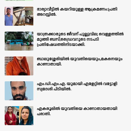
ഭാര്യാവീട്ടിൽ കയറിയുള്ള ആക്രമണം:പ്രതി
അറസ്റ്റിൽ.
യാത്രക്കാരുടെ ജീവന് പുല്ലുവില; വെള്ളത്തിൽ
മുങ്ങി ബസ്;ഡ്രൈവറുടെ നടപടി
പ്രതിഷേധത്തിനിടയാക്കി.
ബാലുശ്ശേരിയില്‍ യുവതിയെയും,മകനെയും
കാണാതായി.
എം.ഡി.എം.എ. യുമായി എളേറ്റിൽ വട്ടോളി
സ്വദേശി പിടിയിൽ.
എകരൂലിൽ യുവതിയെ കാണാതായതായി
പരാതി.