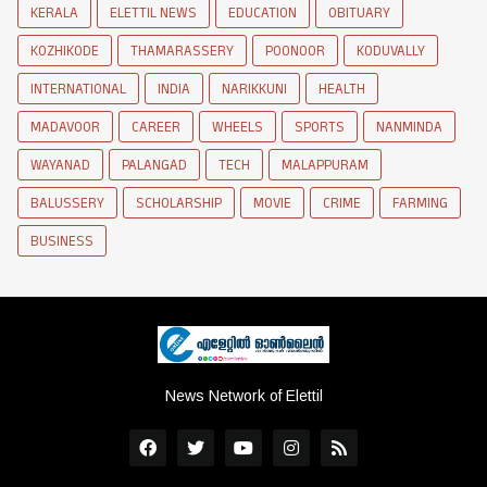
KERALA
ELETTIL NEWS
EDUCATION
OBITUARY
KOZHIKODE
THAMARASSERY
POONOOR
KODUVALLY
INTERNATIONAL
INDIA
NARIKKUNI
HEALTH
MADAVOOR
CAREER
WHEELS
SPORTS
NANMINDA
WAYANAD
PALANGAD
TECH
MALAPPURAM
BALUSSERY
SCHOLARSHIP
MOVIE
CRIME
FARMING
BUSINESS
News Network of Elettil