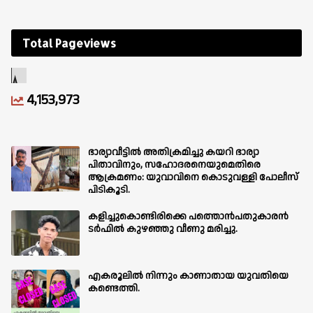
Total Pageviews
4,153,973
ഭാര്യാവീട്ടിൽ അതിക്രമിച്ചു കയറി ഭാര്യാ
പിതാവിനും, സഹോദരനെയുമെതിരെ
ആക്രമണം: യുവാവിനെ കൊടുവള്ളി പോലീസ്
പിടികൂടി.
കളിച്ചുകൊണ്ടിരിക്കെ പത്തൊൻപതുകാരൻ
ടർഫിൽ കുഴഞ്ഞു വീണു മരിച്ചു.
എകരൂലിൽ നിന്നും കാണാതായ യുവതിയെ
കണ്ടെത്തി.