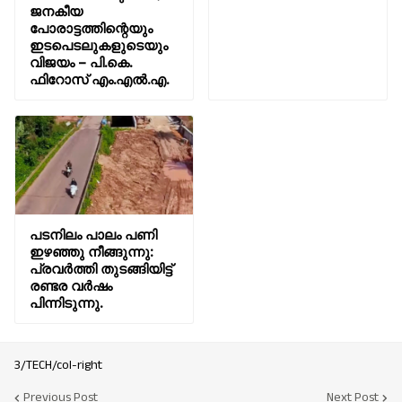
ജനകീയ
പോരാട്ടത്തിന്റെയും
ഇടപെടലുകളുടെയും
വിജയം – പി.കെ.
ഫിറോസ് എം.എൽ‍.എ.
പടനിലം പാലം പണി
ഇഴഞ്ഞു നീങ്ങുന്നു:
പ്രവർത്തി തുടങ്ങിയിട്ട്
രണ്ടര വർഷം
പിന്നിടുന്നു.
3/TECH/col-right
Previous Post
Next Post