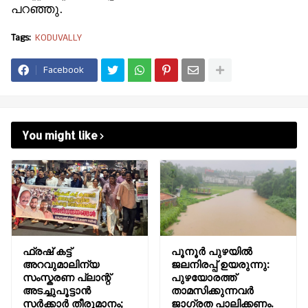
പറഞ്ഞു.
Tags:
KODUVALLY
Facebook
You might like
ഫ്രഷ് കട്ട്
പൂനൂർ പുഴയിൽ
അറവുമാലിന്യ
ജലനിരപ്പ് ഉയരുന്നു:
സംസ്കരണ പ്ലാന്റ്
പുഴയോരത്ത്
അടച്ചുപൂട്ടാൻ
താമസിക്കുന്നവർ
സർക്കാർ തീരുമാനം;
ജാഗ്രത പാലിക്കണം.