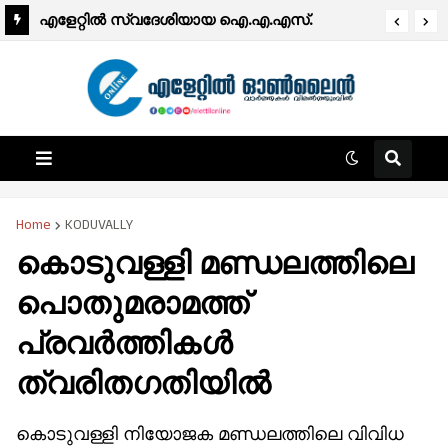
എളേറ്റിൽ സ്വദേശിയായ ഐ.എ.എസ്.
ഓഫിസർക്ക് പുതിയ ദൗത്യം; ഡോ.പി.സി
ജാഫർ ബംഗളൂരു മെട്രോ മാനേജിങ് ഡയറക്ടർ
Home
KODUVALLY
കൊടുവള്ളി മണ്ഡലത്തിലെ
പൊതുമരാമത്ത്
പ്രവർത്തികൾ
ത്വരിതഗതിയിൽ
കൊടുവള്ളി നിയോജക മണ്ഡലത്തിലെ വിവിധ