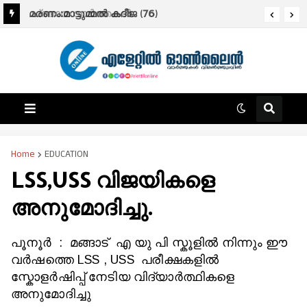
പ്രഭാത വാർത്തകൾ.
മരണം:മാട്ടുമ്മൽ കദീജ (76)
Home
EDUCATION
LSS,USS വിജയികളെ
അനുമോദിച്ചു.
പൂനൂര്‍ : മങ്ങാട് എ യു പി സ്കൂളില്‍ നിന്നും ഈ
വര്‍ഷത്തെ LSS , USS പരീക്ഷകളില്‍
സ്കോളര്‍ഷിപ്പ് നേടിയ വിദ്യാര്‍ത്ഥികളെ
അനുമോദിച്ചു