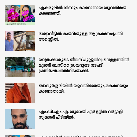
എകരൂലിൽ നിന്നും കാണാതായ യുവതിയെ
കണ്ടെത്തി.
ഭാര്യാവീട്ടിൽ കയറിയുള്ള ആക്രമണം:പ്രതി
അറസ്റ്റിൽ.
യാത്രക്കാരുടെ ജീവന് പുല്ലുവില; വെള്ളത്തിൽ
മുങ്ങി ബസ്;ഡ്രൈവറുടെ നടപടി
പ്രതിഷേധത്തിനിടയാക്കി.
ബാലുശ്ശേരിയില്‍ യുവതിയെയും,മകനെയും
കാണാതായി.
എം.ഡി.എം.എ. യുമായി എളേറ്റിൽ വട്ടോളി
സ്വദേശി പിടിയിൽ.