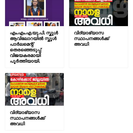
എം.എം.എ.യു.പി. സ്കൂൾ
വിദ്യാഭ്യാസ
ആവിലോറയിൽ സ്കൂൾ
സ്ഥാപനങ്ങൾക്ക്
പാർലമെന്റ്
അവധി
തെരഞ്ഞെടുപ്പ്
വിജയകരമായി
പൂർത്തിയായി.
വിദ്യാഭ്യാസ
സ്ഥാപനങ്ങൾക്ക്
അവധി