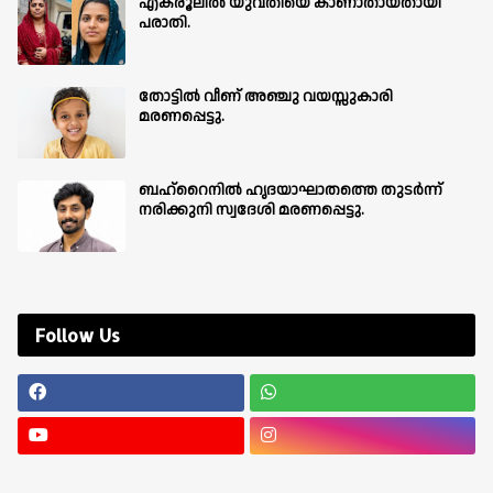
എകരൂലിൽ യുവതിയെ കാണാതായതായി
പരാതി.
തോട്ടിൽ വീണ് അഞ്ചു വയസ്സുകാരി
മരണപ്പെട്ടു.
ബഹ്‌റൈനിൽ ഹൃദയാഘാതത്തെ തുടർന്ന്
നരിക്കുനി സ്വദേശി മരണപ്പെട്ടു.
Follow Us