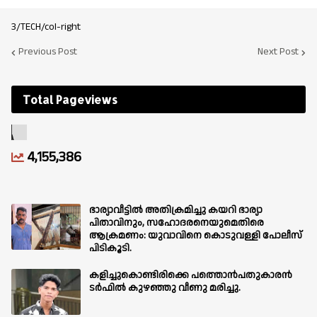
3/TECH/col-right
Previous Post
Next Post
Total Pageviews
4,155,386
ഭാര്യാവീട്ടിൽ അതിക്രമിച്ചു കയറി ഭാര്യാ
പിതാവിനും, സഹോദരനെയുമെതിരെ
ആക്രമണം: യുവാവിനെ കൊടുവള്ളി പോലീസ്
പിടികൂടി.
കളിച്ചുകൊണ്ടിരിക്കെ പത്തൊൻപതുകാരൻ
ടർഫിൽ കുഴഞ്ഞു വീണു മരിച്ചു.