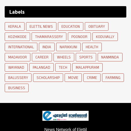
Labels
KERALA
ELETTIL NEWS
EDUCATION
OBITUARY
KOZHIKODE
THAMARASSERY
POONOOR
KODUVALLY
INTERNATIONAL
INDIA
NARIKKUNI
HEALTH
MADAVOOR
CAREER
WHEELS
SPORTS
NANMINDA
WAYANAD
PALANGAD
TECH
MALAPPURAM
BALUSSERY
SCHOLARSHIP
MOVIE
CRIME
FARMING
BUSINESS
News Network of Elettil