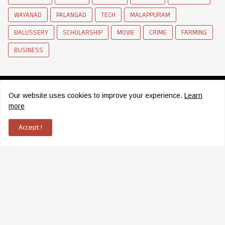
WAYANAD
PALANGAD
TECH
MALAPPURAM
BALUSSERY
SCHOLARSHIP
MOVIE
CRIME
FARMING
BUSINESS
Our website uses cookies to improve your experience.
Learn
more
News Network of Elettil
Accept !