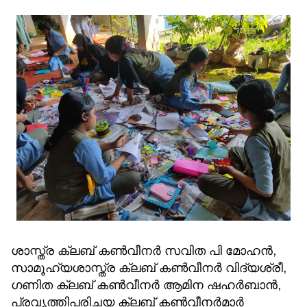
ശാസ്ത്ര ക്ലബ് കൺവീനർ സവിത പി മോഹൻ,
സാമൂഹ്യശാസ്ത്ര ക്ലബ് കൺവീനർ വിദ്യശ്രീ,
ഗണിത ക്ലബ് കൺവീനർ ആമിന ഷഹർബാൻ,
പ്രവൃത്തിപരിചയ ക്ലബ് കൺവീനർമാർ