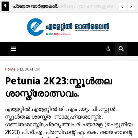
പ്രഭാത വാർത്തകൾ.
Home
EDUCATION
Petunia 2K23:സ്കൂൾതല
ശാസ്ത്രോത്സവം.
എളേറ്റിൽ:എളേറ്റിൽ ജി .എം .യു. പി .സ്കൂൾ,
സ്കൂൾതല ശാസ്ത്ര, സാമൂഹ്യശാസ്ത്ര,
ഗണിതശാസ്ത്ര,പ്രവൃത്തിപരിചയമേള (പെട്ടുനിയ
2K23) പി.ടി.എ. പ്രസിഡന്റ് എ. കെ. ഷാജഹാന്റെ