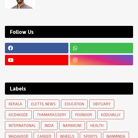
Follow Us
Labels
KERALA
ELETTIL NEWS
EDUCATION
OBITUARY
KOZHIKODE
THAMARASSERY
POONOOR
KODUVALLY
INTERNATIONAL
INDIA
NARIKKUNI
HEALTH
MADAVOOR
CAREER
WHEELS
SPORTS
NANMINDA