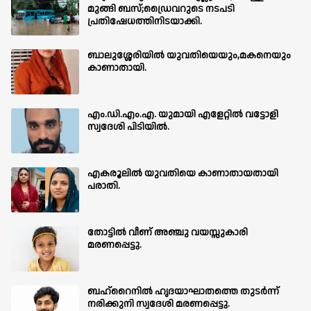
മുങ്ങി ബസ്;ഡ്രൈവറുടെ നടപടി
പ്രതിഷേധത്തിനിടയാക്കി.
ബാലുശ്ശേരിയില്‍ യുവതിയെയും,മകനെയും
കാണാതായി.
എം.ഡി.എം.എ. യുമായി എളേറ്റിൽ വട്ടോളി
സ്വദേശി പിടിയിൽ.
എകരൂലിൽ യുവതിയെ കാണാതായതായി
പരാതി.
തോട്ടിൽ വീണ് അഞ്ചു വയസ്സുകാരി
മരണപ്പെട്ടു.
ബഹ്‌റൈനിൽ ഹൃദയാഘാതത്തെ തുടർന്ന്
നരിക്കുനി സ്വദേശി മരണപ്പെട്ടു.