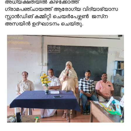
അധ്യക്ഷതയിൽ കിഴക്കോത്ത്
ഗ്രാമപഞ്ചായത്ത് ആരോഗ്യ വിദ്യാഭ്യാസ
സ്റ്റാൻഡിങ് കമ്മിറ്റി ചെയർപേഴ്സൺ ജസ്‌ന
അസയിൻ ഉദ്ഘാടനം ചെയ്തു.