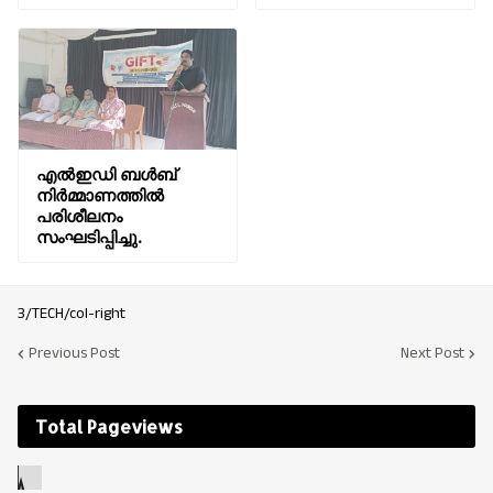
എൽഇഡി ബൾബ്
നിർമ്മാണത്തിൽ
പരിശീലനം
സംഘടിപ്പിച്ചു.
3/TECH/col-right
Previous Post
Next Post
Total Pageviews