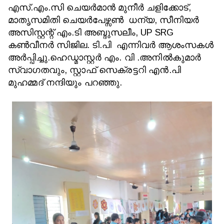
എസ്.എം.സി ചെയർമാൻ മുനീർ ചളിക്കോട്,
മാതൃസമിതി ചെയർപേഴ്സൺ ധന്യ, സീനിയർ
അസിസ്റ്റന്റ് എം.ടി അബ്ദുസലീം, UP SRG
കൺവീനർ സിജില. ടി.പി എന്നിവർ ആശംസകൾ
അർപ്പിച്ചു.
ഹെഡ്മാസ്റ്റർ എം. വി .അനിൽകുമാർ
സ്വാഗതവും, സ്റ്റാഫ് സെക്രട്ടറി എൻ.പി
മുഹമ്മദ് നന്ദിയും പറഞ്ഞു.