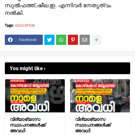
സുൽഫത്ത്,ഷീല.ഇ. എന്നിവർ നേതൃത്വം
നൽകി.
Tags:
EDUCATION
Facebook
You might like
വിദ്യാഭ്യാസ
വിദ്യാഭ്യാസ
സ്ഥാപനങ്ങൾക്ക്
സ്ഥാപനങ്ങൾക്ക്
അവധി
അവധി