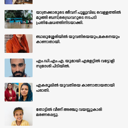
യാത്രക്കാരുടെ ജീവന് പുല്ലുവില; വെള്ളത്തിൽ
മുങ്ങി ബസ്;ഡ്രൈവറുടെ നടപടി
പ്രതിഷേധത്തിനിടയാക്കി.
ബാലുശ്ശേരിയില്‍ യുവതിയെയും,മകനെയും
കാണാതായി.
എം.ഡി.എം.എ. യുമായി എളേറ്റിൽ വട്ടോളി
സ്വദേശി പിടിയിൽ.
എകരൂലിൽ യുവതിയെ കാണാതായതായി
പരാതി.
തോട്ടിൽ വീണ് അഞ്ചു വയസ്സുകാരി
മരണപ്പെട്ടു.