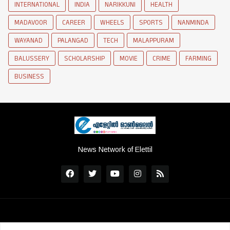
INTERNATIONAL
INDIA
NARIKKUNI
HEALTH
MADAVOOR
CAREER
WHEELS
SPORTS
NANMINDA
WAYANAD
PALANGAD
TECH
MALAPPURAM
BALUSSERY
SCHOLARSHIP
MOVIE
CRIME
FARMING
BUSINESS
News Network of Elettil