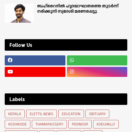
ബഹ്‌റൈനിൽ ഹൃദയാഘാതത്തെ തുടർന്ന്
നരിക്കുനി സ്വദേശി മരണപ്പെട്ടു.
Follow Us
Labels
KERALA
ELETTIL NEWS
EDUCATION
OBITUARY
KOZHIKODE
THAMARASSERY
POONOOR
KODUVALLY