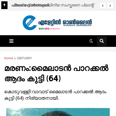
ഫ്രഷ് കട്ട് അറവുമാലിന്യ സംസ്കരണ പ്ലാന്റ്
പ്രഭാത വാർത്തകൾ
അടച്ചുപൂട്ടാൻ സർക്കാർ തീരുമാനം; ജനകീയ
പോരാട്ടത്തിന്റെയും ഇടപെടലുകളുടെയും
വിജയം – പി.കെ. ഫിറോസ് എം.എൽ‍.എ.
Home
OBITUARY
മരണം:മൈലാടൻ പാറക്കൽ
ആദം കുട്ടി (64)
കൊടുവള്ളി:വാവാട് മൈലാടൻ പാറക്കൽ ആദം
കുട്ടി (64) നിര്യാതനായി.