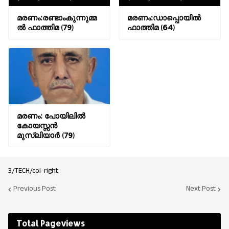
മരണം:രണ്ടാംകുന്നുമ്മ
മരണം:ഡാപ്പൊയിൽ
ൽ ഫാത്തിമ (79)
ഫാത്തിമ (64)
മരണം: പോയിലിൽ
കോയസ്സൻ
മുസ്ലിയാർ (79)
3/TECH/col-right
Previous Post
Next Post
Total Pageviews