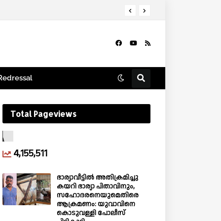
Redressal
Total Pageviews
4,155,511
ഭാര്യാവീട്ടിൽ അതിക്രമിച്ചു
കയറി ഭാര്യാ പിതാവിനും,
സഹോദരനെയുമെതിരെ
ആക്രമണം: യുവാവിനെ
കൊടുവള്ളി പോലീസ്