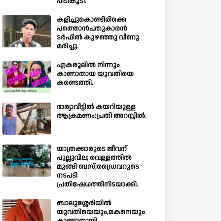
പിടികൂടി.
കളിച്ചുകൊണ്ടിരിക്കെ
പത്തൊൻപതുകാരൻ
ടർഫിൽ കുഴഞ്ഞു വീണു
മരിച്ചു.
എകരൂലിൽ നിന്നും
കാണാതായ യുവതിയെ
കണ്ടെത്തി.
ഭാര്യാവീട്ടിൽ കയറിയുള്ള
ആക്രമണം:പ്രതി അറസ്റ്റിൽ.
യാത്രക്കാരുടെ ജീവന്
പുല്ലുവില; വെള്ളത്തിൽ
മുങ്ങി ബസ്;ഡ്രൈവറുടെ
നടപടി
പ്രതിഷേധത്തിനിടയാക്കി.
ബാലുശ്ശേരിയില്‍
യുവതിയെയും,മകനെയും