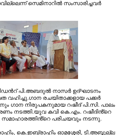
ാനാവില്ലെന്ന് സെമിനാറിൽ സംസാരിച്ചവർ
രസിഡൻറ് പി.അബദുൽ നാസർ ഉദ്ഘാടനം
ത വഹിച്ചു.ഗാന രചയിതാക്കളായ പക്കർ
രനും ഗാന നിരുപകനുമായ റഷീദ് പി.സി. പാലം
ം നടത്തി.യുവ കവി കെ.എം. റഷീദിൻ്റെ
താ സമാഹാരത്തിൻ്റെ പരിചയവും നടന്നു.
ഹിം, കെ.ഇബ്രാഹിം ഓമശ്ശേരി, ടി.അബ്ദുല്ല