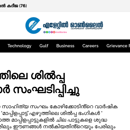
ത്തകൾ.
്മൽ കദീജ (76)
Technology
Gulf
Business
Careers
Grievance 
ുത്തിലെ ശിൽപ്പ
സംഘടിപ്പിച്ചു
ലാ സാഹിത്യ സംഘം കോഴിക്കോടിൻ്റെ വാർഷിക
ിളപ്പാട്ട് എഴുത്തിലെ ശിൽപ്പ ഭംഗികൾ '
 മാപ്പിളപ്പാട്ടുകളിൽ ചില പാട്ടുകളെ ശുദ്ധ
രിലും ഈണങ്ങൾ നൽകിയതിൻ്റെയും പേരിലും