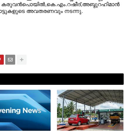
ഹ്മാൻ കരുവൻപൊയിൽ,കെ.എം.റഷീദ്,അബ്ദുറഹിമാൻ
പാട്ടുകളുടെ അവതരണവും നടന്നു.