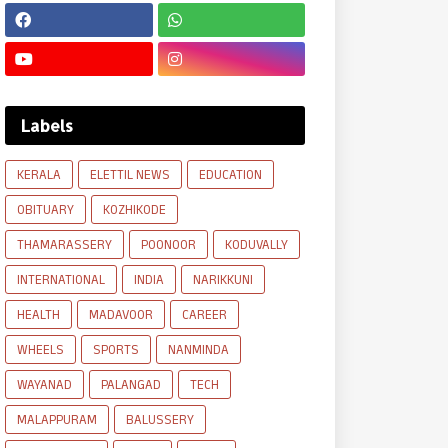
Labels
KERALA
ELETTIL NEWS
EDUCATION
OBITUARY
KOZHIKODE
THAMARASSERY
POONOOR
KODUVALLY
INTERNATIONAL
INDIA
NARIKKUNI
HEALTH
MADAVOOR
CAREER
WHEELS
SPORTS
NANMINDA
WAYANAD
PALANGAD
TECH
MALAPPURAM
BALUSSERY