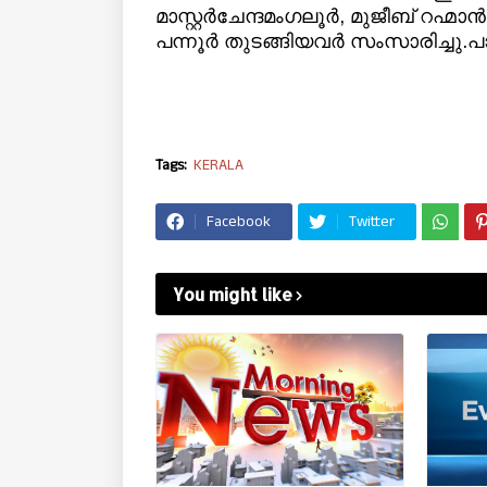
മാസ്റ്റർചേന്ദമംഗലൂർ, മുജീബ് റ
പന്നൂർ തുടങ്ങിയവർ സംസാരിച്ചു.
Tags:
KERALA
Facebook
Twitter
You might like