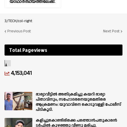
യാഥാർത്ഥ്യത്തിലേക്ക്.
3/TECH/col-right
Previous Post
Next Post
Total Pageviews
4,153,041
ഭാര്യാവീട്ടിൽ അതിക്രമിച്ചു കയറി ഭാര്യാ
പിതാവിനും, സഹോദരനെയുമെതിരെ
ആക്രമണം: യുവാവിനെ കൊടുവള്ളി പോലീസ്
പിടികൂടി.
കളിച്ചുകൊണ്ടിരിക്കെ പത്തൊൻപതുകാരൻ
ടർഫിൽ കുഴഞ്ഞു വീണു മരിച്ചു.