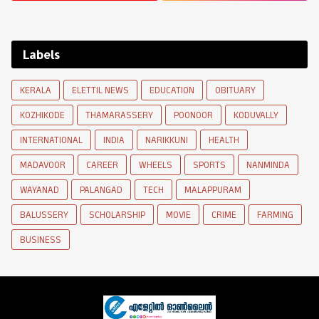
Labels
KERALA
ELETTIL NEWS
EDUCATION
OBITUARY
KOZHIKODE
THAMARASSERY
POONOOR
KODUVALLY
INTERNATIONAL
INDIA
NARIKKUNI
HEALTH
MADAVOOR
CAREER
WHEELS
SPORTS
NANMINDA
WAYANAD
PALANGAD
TECH
MALAPPURAM
BALUSSERY
SCHOLARSHIP
MOVIE
CRIME
FARMING
BUSINESS