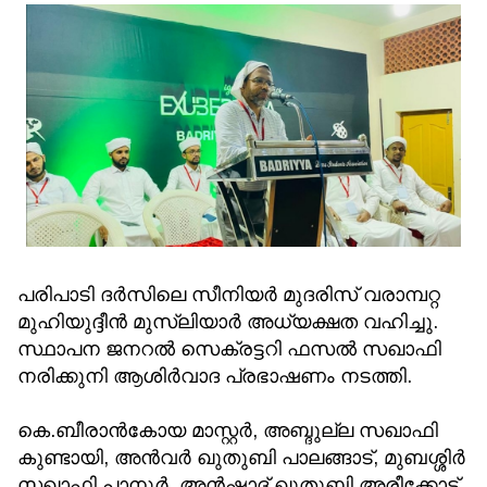
പരിപാടി ദർസിലെ സീനിയർ മുദരിസ് വരാമ്പറ്റ
മുഹിയുദ്ദീൻ മുസ്‌ലിയാർ അധ്യക്ഷത വഹിച്ചു.
സ്ഥാപന ജനറൽ സെക്രട്ടറി ഫസൽ സഖാഫി
നരിക്കുനി ആശിർവാദ പ്രഭാഷണം നടത്തി.
കെ.ബീരാൻകോയ മാസ്റ്റർ, അബ്ദുല്ല സഖാഫി
കുണ്ടായി, അൻവർ ഖുതുബി പാലങ്ങാട്, മുബശ്ശിർ
സഖാഫി പാനൂർ, അൻഷാദ് ഖുതുബി അരീക്കോട്,