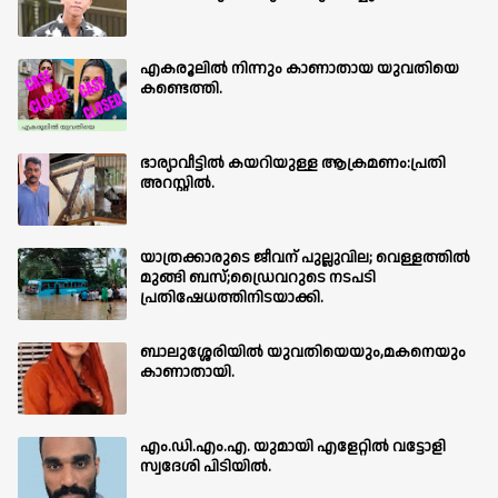
എകരൂലിൽ നിന്നും കാണാതായ യുവതിയെ
കണ്ടെത്തി.
ഭാര്യാവീട്ടിൽ കയറിയുള്ള ആക്രമണം:പ്രതി
അറസ്റ്റിൽ.
യാത്രക്കാരുടെ ജീവന് പുല്ലുവില; വെള്ളത്തിൽ
മുങ്ങി ബസ്;ഡ്രൈവറുടെ നടപടി
പ്രതിഷേധത്തിനിടയാക്കി.
ബാലുശ്ശേരിയില്‍ യുവതിയെയും,മകനെയും
കാണാതായി.
എം.ഡി.എം.എ. യുമായി എളേറ്റിൽ വട്ടോളി
സ്വദേശി പിടിയിൽ.