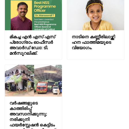
മികച്ച എൻ എസ് എസ്
നാടിനെ കണ്ണീരിലാഴ്ത്തി
പ്രോഗ്രാം ഓഫീസർ
ഹന ഫാത്തിമയുടെ
അവാർഡ് ഡോ: ടി.
വിയോഗം.
മൻസൂറലിക്ക്.
വർഷങ്ങളുടെ
കാത്തിരിപ്പ്
അവസാനിക്കുന്നു;
നരിക്കുനി
ഫയർസ്റ്റേഷൻ കെട്ടിടം