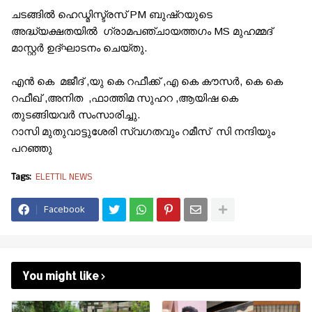
ചടങ്ങിൽ ഹെഡ്മിസ്ട്രസ് PM ബുഷ്റയുടെ
അദ്ധ്യക്ഷതയിൽ ഗ്രാമപഞ്ചായത്തഗം MS മുഹമ്മദ്
മാസ്റ്റർ ഉദ്ഘാടനം ചെയ്തു.
എൻ കെ മജീദ് ,യു കെ റഫീക്ക് ,എ കെ കൗസർ, കെ കെ
റഫീഖ് ,അനിത ,ഫാത്തിമ സുഹറ ,ആയിഷ കെ
തുടങ്ങിയവർ സംസാരിച്ചു.
റാസി മുതുവാട്ടുശേരി സ്വഗതവും റമീസ് സി നന്ദിയും
പറഞ്ഞു
Tags:
ELETTIL NEWS
Facebook
You might like