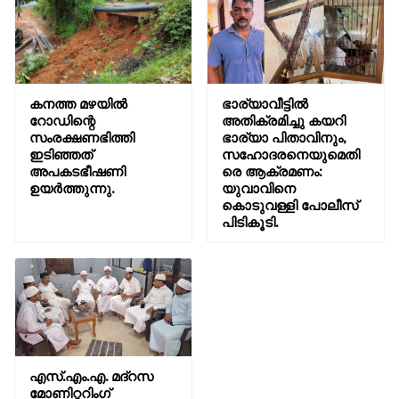
കനത്ത മഴയിൽ
ഭാര്യാവീട്ടിൽ
റോഡിന്റെ
അതിക്രമിച്ചു കയറി
സംരക്ഷണഭിത്തി
ഭാര്യാ പിതാവിനും,
ഇടിഞ്ഞത്
സഹോദരനെയുമെതി
അപകടഭീഷണി
രെ ആക്രമണം:
ഉയർത്തുന്നു.
യുവാവിനെ
കൊടുവള്ളി പോലീസ്
പിടികൂടി.
എസ്.എം.എ. മദ്റസ
മോണിറ്ററിംഗ്