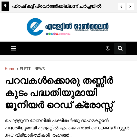
ഫ്രഷ് കട്ട് പ്രവർത്തിക്കില്ലന്ന് ചർച്ചയിൽ
മരണം:കൈപ്പഞ്ചേരി പ്രഭാകരന്‍ നായർ (80)
ധാരണ:ഉപരോധ സമരം അവസാനിപ്പിച്ചു.
Home
ELETTIL NEWS
പറവകൾക്കൊരു തണ്ണീർ
കുടം പദ്ധതിയുമായി
ജൂനിയർ റെഡ് ക്രോസ്സ്
പൊള്ളുന്ന വേനലിൽ പക്ഷികൾക്കു ദാഹമകറ്റാൻ
പദ്ധതിയുമായി എളേറ്റിൽ എം ജെ ഹയർ സെക്കണ്ടറി സ്കൂൾ
JRC വിദ്യാർത്ഥികൾ രംഗത്ത് .