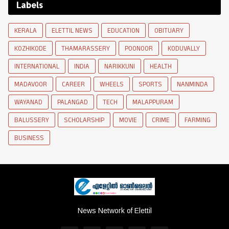
Labels
KERALA
ELETTIL NEWS
EDUCATION
OBITUARY
KOZHIKODE
THAMARASSERY
POONOOR
KODUVALLY
INTERNATIONAL
INDIA
NARIKKUNI
HEALTH
MADAVOOR
CAREER
WHEELS
SPORTS
NANMINDA
WAYANAD
PALANGAD
TECH
MALAPPURAM
BALUSSERY
SCHOLARSHIP
MOVIE
CRIME
FARMING
BUSINESS
News Network of Elettil