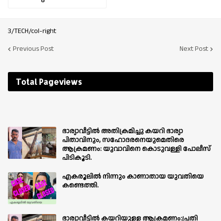
3/TECH/col-right
Previous Post
Next Post
Total Pageviews
ഭാര്യാവീട്ടിൽ അതിക്രമിച്ചു കയറി ഭാര്യാ
പിതാവിനും, സഹോദരനെയുമെതിരെ
ആക്രമണം: യുവാവിനെ കൊടുവള്ളി പോലീസ്
പിടികൂടി.
എകരൂലിൽ നിന്നും കാണാതായ യുവതിയെ
കണ്ടെത്തി.
ഭാര്യാവീട്ടിൽ കയറിയുള്ള ആക്രമണം:പ്രതി