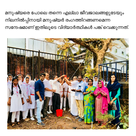
മനുഷ്യരെ പോലെ തന്നെ എല്ലാ ജീവജാലങ്ങളുടേയും
നിലനിൽപ്പിനായി മനുഷ്യർ രംഗത്തിറങ്ങണമെന്ന
സന്ദേഷമാണ് ഇതിലൂടെ വിദ്യാർത്ഥികൾ പങ്ക് വെക്കുന്നത്.