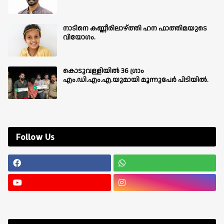
നാടിനെ കണ്ണീരിലാഴ്ത്തി ഹന ഫാത്തിമയുടെ
വിയോഗം.
കൊടുവള്ളിയിൽ 36 ഗ്രാം
എം.ഡി.എം.എ.യുമായി മൂന്നുപേർ പിടിയിൽ.
Follow Us