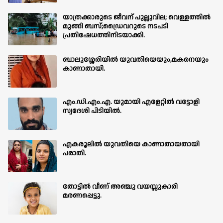
യാത്രക്കാരുടെ ജീവന് പുല്ലുവില; വെള്ളത്തിൽ
മുങ്ങി ബസ്;ഡ്രൈവറുടെ നടപടി
പ്രതിഷേധത്തിനിടയാക്കി.
ബാലുശ്ശേരിയില്‍ യുവതിയെയും,മകനെയും
കാണാതായി.
എം.ഡി.എം.എ. യുമായി എളേറ്റിൽ വട്ടോളി
സ്വദേശി പിടിയിൽ.
എകരൂലിൽ യുവതിയെ കാണാതായതായി
പരാതി.
തോട്ടിൽ വീണ് അഞ്ചു വയസ്സുകാരി
മരണപ്പെട്ടു.