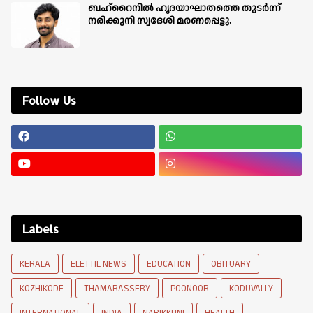
ബഹ്‌റൈനിൽ ഹൃദയാഘാതത്തെ തുടർന്ന്
നരിക്കുനി സ്വദേശി മരണപ്പെട്ടു.
Follow Us
Labels
KERALA
ELETTIL NEWS
EDUCATION
OBITUARY
KOZHIKODE
THAMARASSERY
POONOOR
KODUVALLY
INTERNATIONAL
INDIA
NARIKKUNI
HEALTH