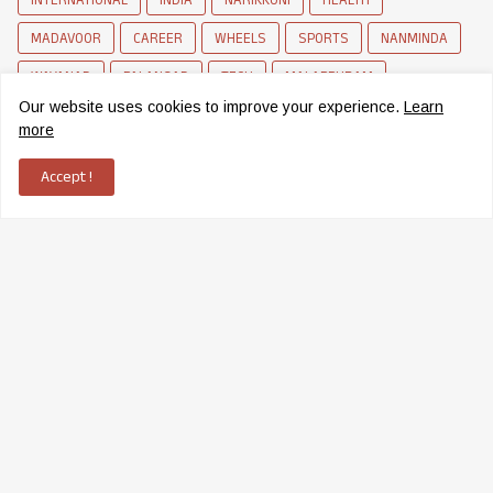
MADAVOOR
CAREER
WHEELS
SPORTS
NANMINDA
WAYANAD
PALANGAD
TECH
MALAPPURAM
Our website uses cookies to improve your experience.
Learn
BALUSSERY
SCHOLARSHIP
MOVIE
CRIME
FARMING
more
BUSINESS
Accept !
News Network of Elettil