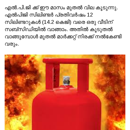
എൽ‌.പി‌.ജി ക്ക് ഈ മാസം മുതല്‍ വില കൂടുന്നു.
എൽ‌പി‌ജി സിലിണ്ടർ പ്രതിവർഷം 12
സിലിണ്ടറുകൾ (14.2 കെജി) വരെ ഒരു വീടിന്
സബ്‌സിഡിയില്‍ വാങ്ങാം. അതില്‍ കൂടുതല്‍
വാങ്ങുമ്പോള്‍ മുതല്‍ മാർക്കറ്റ് നിരക്ക് നല്‍കേണ്ടി
വരും.