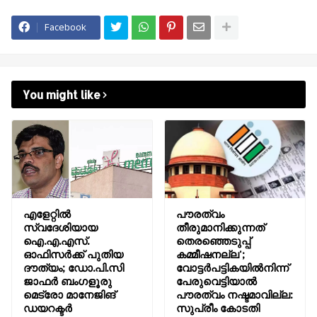
Facebook
You might like
എളേറ്റിൽ
പൗരത്വം
സ്വദേശിയായ
തീരുമാനിക്കുന്നത്
ഐ.എ.എസ്.
തെരഞ്ഞെടുപ്പ്
ഓഫിസർക്ക് പുതിയ
കമ്മീഷനല്ല';
ദൗത്യം; ഡോ.പി.സി
വോട്ടര്‍പട്ടികയില്‍നിന്ന്
ജാഫർ ബംഗളൂരു
പേരുവെട്ടിയാല്‍
മെട്രോ മാനേജിങ്
പൗരത്വം നഷ്ടമാവില്ല:
ഡയറക്ടർ
സുപ്രീം കോടതി