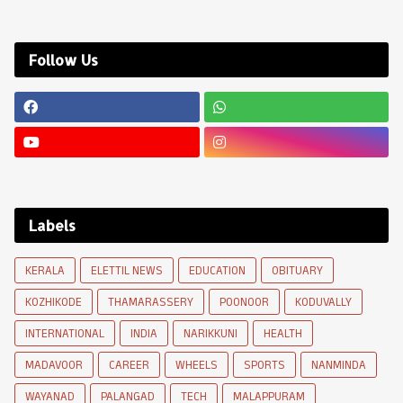
Follow Us
Labels
KERALA
ELETTIL NEWS
EDUCATION
OBITUARY
KOZHIKODE
THAMARASSERY
POONOOR
KODUVALLY
INTERNATIONAL
INDIA
NARIKKUNI
HEALTH
MADAVOOR
CAREER
WHEELS
SPORTS
NANMINDA
WAYANAD
PALANGAD
TECH
MALAPPURAM