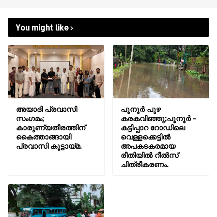
You might like
അയാദി പ്രവാസി
പൂനൂർ പുഴ
സംഗമം;
കരകവിഞ്ഞു;പൂനൂർ -
കാരുണ്യതീരത്തിന്
കട്ടിപ്പാറ റോഡിലെ
കൈത്താങ്ങായി
വെള്ളക്കെട്ടിൽ
പ്രവാസി കൂട്ടായ്മ.
അപകടകരമായ
രീതിയിൽ റീൽസ്
ചിത്രീകരണം.