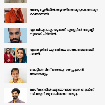
ബാലുശ്ശേരിയില്‍ യുവതിയെയും,മകനെയും
കാണാതായി.
എം.ഡി.എം.എ. യുമായി എളേറ്റിൽ വട്ടോളി
സ്വദേശി പിടിയിൽ.
എകരൂലിൽ യുവതിയെ കാണാതായതായി
പരാതി.
തോട്ടിൽ വീണ് അഞ്ചു വയസ്സുകാരി
മരണപ്പെട്ടു.
ബഹ്‌റൈനിൽ ഹൃദയാഘാതത്തെ തുടർന്ന്
നരിക്കുനി സ്വദേശി മരണപ്പെട്ടു.