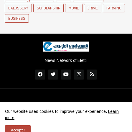
BALUSSERY
SCHOLARSHIP
MOVIE
CRIME
FARMING
BUSINESS
News Network of Elettil
Our website uses cookies to improve your experience.
Learn
more
Copyright ©
2026
Elettil Online
|
ADMS
Accept !
Home
Contact
Grievance Redressal