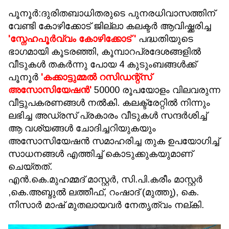
പൂനൂർ:ദുരിതബാധിതരുടെ പുനരധിവാസത്തിന്
വേണ്ടി കോഴിക്കോട് ജില്ലാ കലക്ടർ ആവിഷ്ക്കരിച്ച
'സ്നേഹപൂർവ്വം കോഴിക്കോട് '
പദ്ധതിയുടെ
ഭാഗമായി കൂടരഞ്ഞി, കൂമ്പാറപ്രദേശങ്ങളിൽ
വീടുകൾ തകർന്നു പോയ 4 കുടുംബങ്ങൾക്ക്
പൂനൂർ
'കക്കാട്ടുമ്മൽ റസിഡന്റ്സ്
അസോസിയേഷൻ'
50000 രൂപയോളം വിലവരുന്ന
വീട്ടുപകരണങ്ങൾ നൽകി. കലക്ട്രേറ്റിൽ നിന്നും
ലഭിച്ച അഡ്രസ് പ്രകാരം വീടുകൾ സന്ദർശിച്ച്
ആ വശ്യങ്ങൾ ചോദിച്ചറിയുകയും
അസോസിയേഷൻ സമാഹരിച്ച തുക ഉപയോഗിച്ച്
സാധനങ്ങൾ എത്തിച്ച് കൊടുക്കുകയുമാണ്
ചെയ്തത്.
എൻ.കെ.മുഹമ്മദ് മാസ്റ്റർ, സി.പി.കരീം മാസ്റ്റർ
,കെ.അബ്ദുൽ ലത്തീഫ്, റംഷാദ് (മുത്തു), കെ.
നിസാർ മാഷ് മുതലായവർ നേതൃത്വം നല്കി.