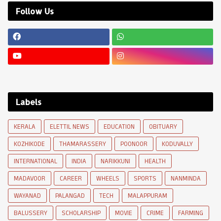
Follow Us
Labels
KERALA
ELETTIL NEWS
EDUCATION
OBITUARY
KOZHIKODE
THAMARASSERY
POONOOR
KODUVALLY
INTERNATIONAL
INDIA
NARIKKUNI
HEALTH
MADAVOOR
CAREER
WHEELS
SPORTS
NANMINDA
WAYANAD
PALANGAD
TECH
MALAPPURAM
BALUSSERY
SCHOLARSHIP
MOVIE
CRIME
FARMING