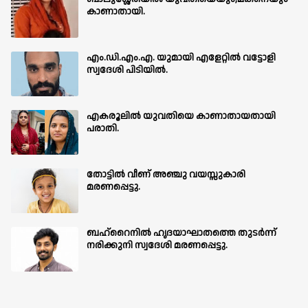
കാണാതായി.
എം.ഡി.എം.എ. യുമായി എളേറ്റിൽ വട്ടോളി
സ്വദേശി പിടിയിൽ.
എകരൂലിൽ യുവതിയെ കാണാതായതായി
പരാതി.
തോട്ടിൽ വീണ് അഞ്ചു വയസ്സുകാരി
മരണപ്പെട്ടു.
ബഹ്‌റൈനിൽ ഹൃദയാഘാതത്തെ തുടർന്ന്
നരിക്കുനി സ്വദേശി മരണപ്പെട്ടു.