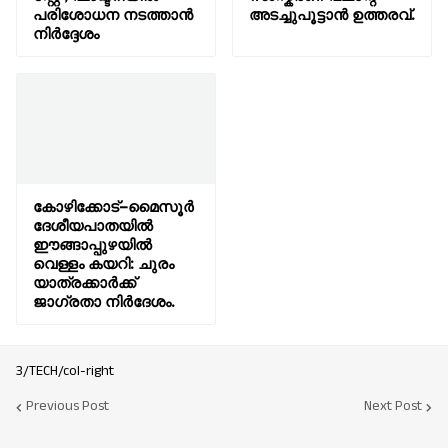
പരിശോധന നടത്താൻ
അടച്ചുപൂട്ടാൻ ഉത്തരവ്.
നിർദ്ദേശം
കോഴിക്കോട്–മൈസൂർ
ദേശീയപാതയിൽ
ഈങ്ങാപ്പുഴയിൽ
വെള്ളം കയറി: ചുരം
യാത്രക്കാർക്ക്
ജാഗ്രതാ നിർദേശം.
3/TECH/col-right
Previous Post
Next Post