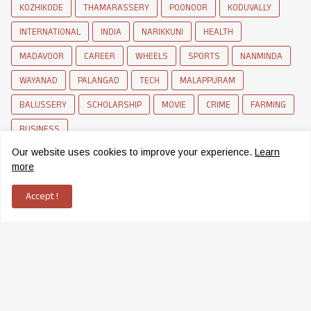
KOZHIKODE
THAMARASSERY
POONOOR
KODUVALLY
INTERNATIONAL
INDIA
NARIKKUNI
HEALTH
MADAVOOR
CAREER
WHEELS
SPORTS
NANMINDA
WAYANAD
PALANGAD
TECH
MALAPPURAM
BALUSSERY
SCHOLARSHIP
MOVIE
CRIME
FARMING
BUSINESS
Our website uses cookies to improve your experience.
Learn
more
Accept !
News Network of Elettil