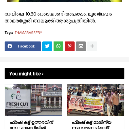
രാവിലെ 10.30 ഓടെയാണ് അപകടം, മൃതദേഹം
താമരശ്ശേരി താലൂക്ക് ആശുപത്രിയിൽ.
Tags:
THAMARASSERY
Facebook
You might like
ഫ്രഷ് കട്ട് ഉത്തരവിന്
ഫ്രഷ് കട്ട് മാലിന്യ
സ്റ്റേ ; ഫാക്ടറിയിൽ
സംസ്കരണ പ്ലാന്റ്