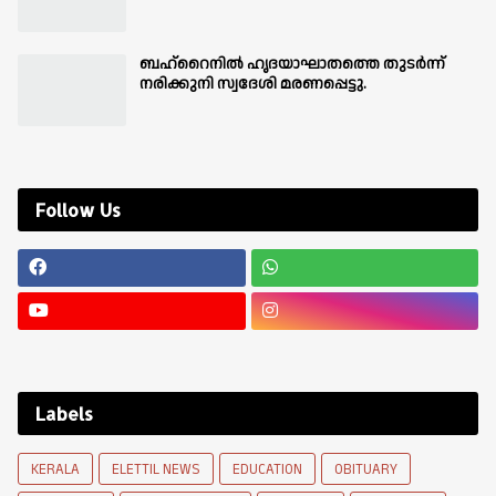
ബഹ്‌റൈനിൽ ഹൃദയാഘാതത്തെ തുടർന്ന്
നരിക്കുനി സ്വദേശി മരണപ്പെട്ടു.
Follow Us
Labels
KERALA
ELETTIL NEWS
EDUCATION
OBITUARY