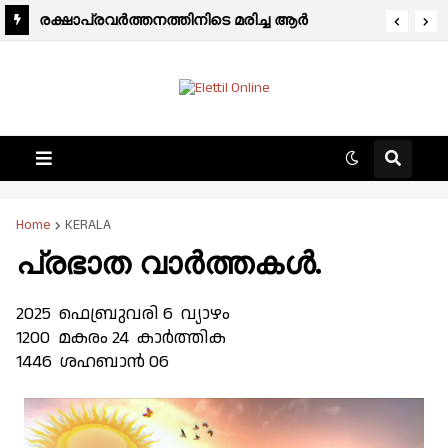
രക്ഷാപ്രവർത്തനത്തിനിടെ മരിച്ച ആർ
രാജേഷിന്റെ മൃതദേഹത്തോട് അനാദരവ്;
ഫ്രീസർ ആംബുലൻസ് നൽകാതെ
അധികൃതർ.
Home
KERALA
പ്രഭാത വാർത്തകൾ.
2025 ഫെബ്രുവരി 6 വ്യാഴം
1200 മകരം 24 കാർത്തിക
1446 ശഹബാൻ 06