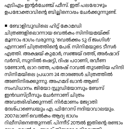
എടിഎം ഇന്റര്‍ചേഞ്ച് ഫീസ്. ഇത് പലപ്പോഴും
ഉപഭോക്താവിന്റെ ബില്ലിനൊപ്പം ചേര്‍ക്കുന്നുണ്ട്.
◾ ബോളിവുഡിലെ ഹിറ്റ് കോമഡി
ചിത്രങ്ങളിലൊന്നായ വെല്‍കം സിനിയമയ്ക്ക്
മൂന്നാം ഭാഗം വരുന്നു. 'വെല്‍ക്കം ടു ദ് ജംഗിള്‍'
എന്നാണ് ചിത്രത്തിന്റെ പേര്. സിനിമയുടെ ടീസര്‍
എത്തി. അക്ഷയ് കുമാര്‍, സഞ്ജയ് ദത്ത്, അര്‍ഷാദ്
വര്‍സി, സുനില്‍ ഷെട്ടി, ദിഷ പഠാണി, രവീണ
ടണ്ടോന്‍, ലാറ ദത്ത, പരേഷ് റാവല്‍ തുടങ്ങിയ ഹിന്ദി
സിനിമയിലെ പ്രധാന 24 താരങ്ങള്‍ ചിത്രത്തില്‍
അണിനിരക്കുന്നു. അഹമദ് ഖാന്‍ ആണ്
സംവിധാനം. ജിയോ സ്റ്റുഡിയോസും ബേസ്
ഇന്‍ഡസ്ട്രീസും ചേര്‍ന്നാണ് ചിത്രം
അവതരിപ്പിക്കുന്നത്. നിര്‍മാണം ജ്യോതി
ദേശ്പാണ്ഡെയും എ. ഫിറോസ് നദിയാവാലയും.
2007ലാണ് വെല്‍കം ആദ്യ ഭാഗം
റിലീസിനെത്തുന്നത്. പിന്നീട് 2015ല്‍ ഇതിന്റെ രണ്ടാം