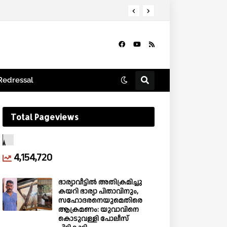
ുന്നു; ഈ മാസം മുതൽ ആരംഭിക്കും
Redressal
Total Pageviews
4,154,720
ഭാര്യാവീട്ടിൽ അതിക്രമിച്ചു
കയറി ഭാര്യാ പിതാവിനും,
സഹോദരനെയുമെതിരെ
ആക്രമണം: യുവാവിനെ
കൊടുവള്ളി പോലീസ്