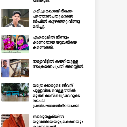
പിടികൂടി.
കളിച്ചുകൊണ്ടിരിക്കെ
പത്തൊൻപതുകാരൻ
ടർഫിൽ കുഴഞ്ഞു വീണു
മരിച്ചു.
എകരൂലിൽ നിന്നും
കാണാതായ യുവതിയെ
കണ്ടെത്തി.
ഭാര്യാവീട്ടിൽ കയറിയുള്ള
ആക്രമണം:പ്രതി അറസ്റ്റിൽ.
യാത്രക്കാരുടെ ജീവന്
പുല്ലുവില; വെള്ളത്തിൽ
മുങ്ങി ബസ്;ഡ്രൈവറുടെ
നടപടി
പ്രതിഷേധത്തിനിടയാക്കി.
ബാലുശ്ശേരിയില്‍
യുവതിയെയും,മകനെയും