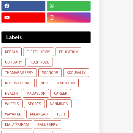
Labels
KERALA
ELETTIL NEWS
EDUCATION
OBITUARY
KOZHIKODE
THAMARASSERY
POONOOR
KODUVALLY
INTERNATIONAL
INDIA
NARIKKUNI
HEALTH
MADAVOOR
CAREER
WHEELS
SPORTS
NANMINDA
WAYANAD
PALANGAD
TECH
MALAPPURAM
BALUSSERY