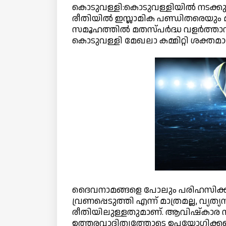
കൊടുവള്ളി:കൊടുവള്ളിയിൽ നടക്കുന
രീതിയിൽ ഇസ്ലാമിക പണ്ഡിതരെയും 
സമൂഹത്തിൽ മതസ്പർദ്ധ വളർത്താന
കൊടുവള്ളി മേഖലാ കമ്മിറ്റി ശക്തമ
ദൈവനാമങ്ങളെ പോലും പരിഹസിക്കു
വ്രണപ്പെടുത്തി എന്ന് മാത്രമല്ല, വ
രീതിയിലുള്ളതുമാണ്. ആവിഷ്കാര സ്വ
ഉത്തരവാദിത്വത്തോടെ ഉപയോഗിക്കപ