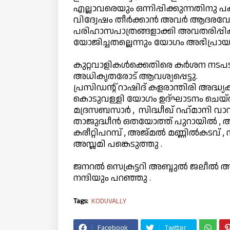
എല്ലാവരെയും ഒന്നിപ്പിക്കുന്നതി
വിദ്വേഷം തീർക്കാൻ അവർ ആദരവോട
പരിഹാസപാത്രങ്ങളാക്കി അവതരിപ്പിക
യോജിച്ചതല്ലെന്നും യോഗം അഭിപ്രായപ്പ
കുറ്റവാളികൾക്കെതിരെ കർശന നടപടി 
അധികൃതരോട് ആവശ്യപ്പെട്ടു.
പ്രസിഡന്റ് റാഷിദ് കളരാന്തിരി അദ്ധ്
കൊടുവള്ളി യോഗം ഉദ്ഘാടനം ചെയ്തു 
മദ്രസബസാർ , സിദ്ധീഖ് റഹ്‍മാനി വാ
താജുദ്ധീൻ ഒതയോത്ത് പുറായിൽ , 
കരീറ്റിപറമ്പ് , അജ്മൽ മണ്ണിൽകടവ് ,
അസ്ലമി പങ്കെടുത്തു .
ജനറൽ സെക്രട്ടറി അബ്ദുൽ ജലീൽ അശ്
നന്ദിയും പറഞ്ഞു .
Tags:
KODUVALLY
Facebook
Twitter