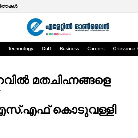
നി 'വിയർക്കും'; വാഹനങ്ങളുടെ ഫിറ്റ്‌നസ് ടെസ്റ്റ് ഡിജിറ്റലാക
‍ത്തകള്‍.
Technology
Gulf
Business
Careers
Grievance 
റവിൽ മതചിഹ്നങ്ങളെ
എസ്.എഫ് കൊടുവള്ളി