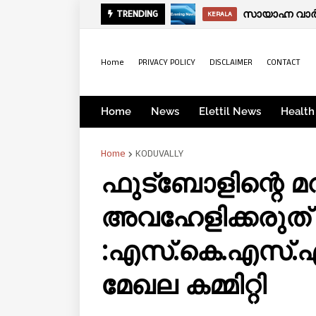
ഫിറ്റ്നസിന് ഇ
സായാഹ്ന വാര്
TRENDING
KERALA
KERALA
Home
PRIVACY POLICY
DISCLAIMER
CONTACT
Home
News
Elettil News
Health
Home
KODUVALLY
ഫുട്ബോളിന്റെ മ
അവഹേളിക്കരുത്
:എസ്.കെ.എസ്.
മേഖല കമ്മിറ്റി