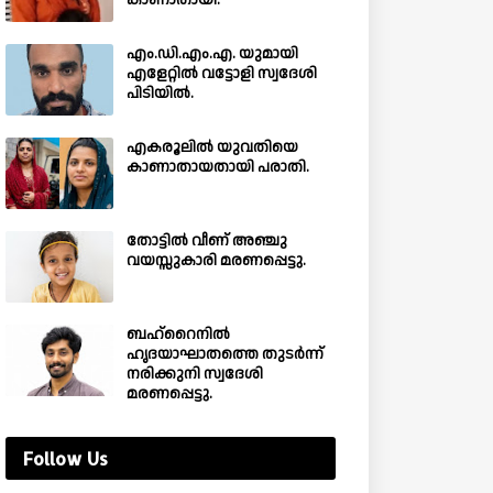
കാണാതായി.
എം.ഡി.എം.എ. യുമായി
എളേറ്റിൽ വട്ടോളി സ്വദേശി
പിടിയിൽ.
എകരൂലിൽ യുവതിയെ
കാണാതായതായി പരാതി.
തോട്ടിൽ വീണ് അഞ്ചു
വയസ്സുകാരി മരണപ്പെട്ടു.
ബഹ്‌റൈനിൽ
ഹൃദയാഘാതത്തെ തുടർന്ന്
നരിക്കുനി സ്വദേശി
മരണപ്പെട്ടു.
Follow Us