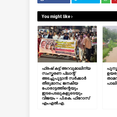
You might like
ഫ്രഷ് കട്ട് അറവുമാലിന്യ
പൂനൂ
സംസ്കരണ പ്ലാന്റ്
ഉയരു
അടച്ചുപൂട്ടാൻ സർക്കാർ
താമസ
തീരുമാനം; ജനകീയ
പാലി
പോരാട്ടത്തിന്റെയും
ഇടപെടലുകളുടെയും
വിജയം – പി.കെ. ഫിറോസ്
എം.എൽ‍.എ.