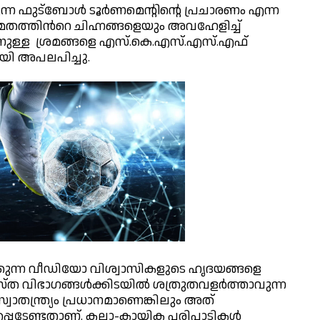
്ന ഫുട്ബോൾ ടൂർണമെന്റിന്റെ പ്രചാരണം എന്ന
മതത്തിൻറെ ചിഹ്നങ്ങളെയും അവഹേളിച്ച്
ുള്ള ശ്രമങ്ങളെ എസ്.കെ.എസ്.എസ്.എഫ്
ായി അപലപിച്ചു.
ന്ന വീഡിയോ വിശ്വാസികളുടെ ഹൃദയങ്ങളെ
്യത്യസ്ത വിഭാഗങ്ങൾക്കിടയിൽ ശത്രുതവളർത്താവുന്ന
ാതന്ത്ര്യം പ്രധാനമാണെങ്കിലും അത്
്പെടേണ്ടതാണ്. കലാ-കായിക പരിപാടികൾ