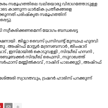
നു പകരം സമൂഹത്തിലെ വലിയൊരു വിഭാഗത്തോടുള്ള
െ കാണുന്ന ധാർമിക പ്രതീകങ്ങളെ
്കുന്നത് പരിഷ്കൃത സമൂഹത്തിന്
െട്ടു.
സ്വീകരിക്കണമെന്ന് യോഗം ബന്ധപ്പെട്ട
യക്ഷനായി . ജില്ലാ വൈസ് പ്രസിഡന്റ് മുസ്ഥഫ ഹുദവി
. അഷ്‌റഫ് മാസ്റ്റർ മദ്രസബസാർ , ജിംഷാദ്
വാട് , ഇസ്മായിൽ കൊടുവള്ളി , സിദ്ധീഖ് ഹസനി ,
അബൂബക്കർ സിദ്ധീഖ് ഫൈസി , സുറാഖത്ത്
 സർഫാസ് മണ്ണിൽകടവ് , റാഷിദ് പാലക്കുറ്റി , അഷ്‌റഫ്
അരി സ്വാഗതവും, ട്രഷറർ ഹാരിസ് പറക്കുന്ന്