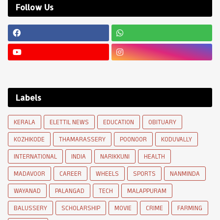
Follow Us
Labels
KERALA
ELETTIL NEWS
EDUCATION
OBITUARY
KOZHIKODE
THAMARASSERY
POONOOR
KODUVALLY
INTERNATIONAL
INDIA
NARIKKUNI
HEALTH
MADAVOOR
CAREER
WHEELS
SPORTS
NANMINDA
WAYANAD
PALANGAD
TECH
MALAPPURAM
BALUSSERY
SCHOLARSHIP
MOVIE
CRIME
FARMING