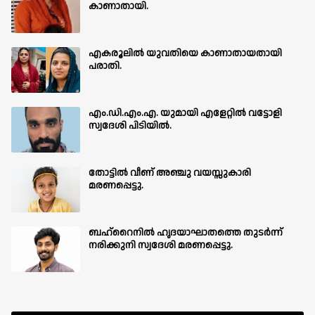
കാണാതായി.
എകരൂലിൽ യുവതിയെ കാണാതായതായി
പരാതി.
എം.ഡി.എം.എ. യുമായി എളേറ്റിൽ വട്ടോളി
സ്വദേശി പിടിയിൽ.
തോട്ടിൽ വീണ് അഞ്ചു വയസ്സുകാരി
മരണപ്പെട്ടു.
ബഹ്‌റൈനിൽ ഹൃദയാഘാതത്തെ തുടർന്ന്
നരിക്കുനി സ്വദേശി മരണപ്പെട്ടു.