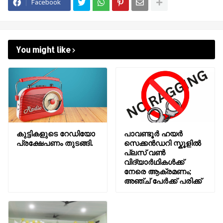
Facebook
You might like
കുട്ടികളുടെ റേഡിയോ
പാവണ്ടൂർ ഹയർ
പ്രക്ഷേപണം തുടങ്ങി.
സെക്കൻഡറി സ്കൂളിൽ
പ്ലസ് വൺ
വിദ്യാർഥികൾക്ക്
നേരെ ആക്രമണം;
അഞ്ച് പേർക്ക് പരിക്ക്