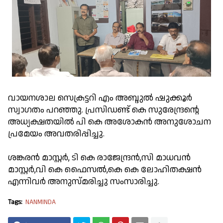
വായനശാല സെക്രട്ടറി എം അബ്ദുൽ ഷുക്കൂർ
സ്വാഗതം പറഞ്ഞു. പ്രസിഡണ്ട്‌ കെ സുരേന്ദ്രന്റെ
അധ്യക്ഷതയിൽ പി കെ അശോകൻ അനുശോചന
പ്രമേയം അവതരിപ്പിച്ചു.
ശങ്കരൻ മാസ്റ്റർ, ടി കെ രാജേന്ദ്രൻ,സി മാധവൻ
മാസ്റ്റർ,വി കെ ഫൈസൽ,കെ കെ ലോഹിതക്ഷൻ
എന്നിവർ അനുസ്മരിച്ചു സംസാരിച്ചു.
Tags:
NANMINDA