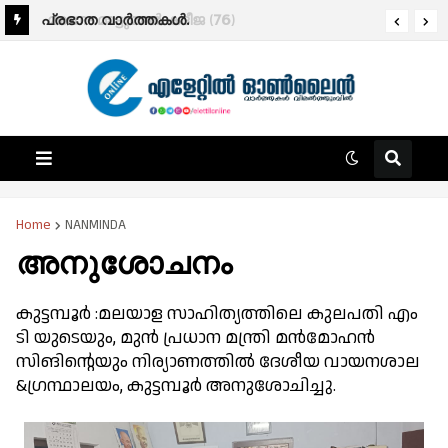
പ്രഭാത വാർത്തകൾ.
മരണം:മാട്ടുമ്മൽ കദീജ (76)
Home
NANMINDA
അനുശോചനം
കുട്ടമ്പൂർ :മലയാള സാഹിത്യത്തിലെ കുലപതി എം
ടി യുടെയും, മുൻ പ്രധാന മന്ത്രി മൻമോഹൻ
സിങിന്റെയും നിര്യാണത്തിൽ ദേശീയ വായനശാല
&ഗ്രന്ഥാലയം, കുട്ടമ്പൂർ അനുശോചിച്ചു.