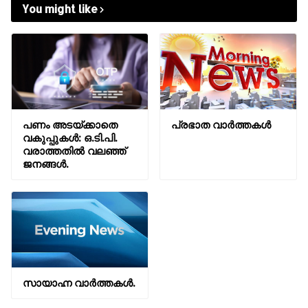
You might like
പണം അടയ്ക്കാതെ
പ്രഭാത വാർത്തകൾ
വകുപ്പുകൾ: ഒ.ടി.പി.
വരാത്തതിൽ വലഞ്ഞ്
ജനങ്ങൾ.
സായാഹ്ന വാര്‍ത്തകള്‍.