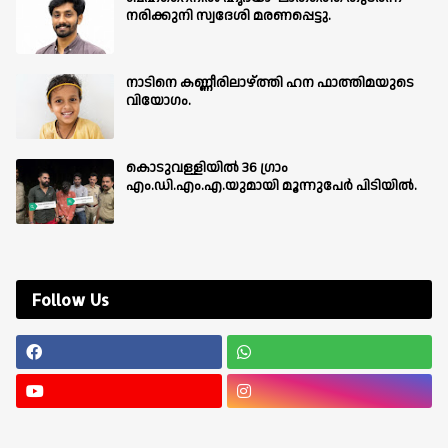
നരിക്കുനി സ്വദേശി മരണപ്പെട്ടു.
നാടിനെ കണ്ണീരിലാഴ്ത്തി ഹന ഫാത്തിമയുടെ
വിയോഗം.
കൊടുവള്ളിയിൽ 36 ഗ്രാം
എം.ഡി.എം.എ.യുമായി മൂന്നുപേർ പിടിയിൽ.
Follow Us