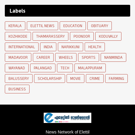
Labels
KERALA
ELETTIL NEWS
EDUCATION
OBITUARY
KOZHIKODE
THAMARASSERY
POONOOR
KODUVALLY
INTERNATIONAL
INDIA
NARIKKUNI
HEALTH
MADAVOOR
CAREER
WHEELS
SPORTS
NANMINDA
WAYANAD
PALANGAD
TECH
MALAPPURAM
BALUSSERY
SCHOLARSHIP
MOVIE
CRIME
FARMING
BUSINESS
News Network of Elettil