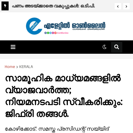
പ്രഭാത വാർത്തകൾ
പണം അടയ്ക്കാതെ വകുപ്പുകൾ: ഒ.ടി.പി.
വരാത്തതിൽ വലഞ്ഞ് ജനങ്ങൾ.
Home
KERALA
സാമൂഹിക മാധ്യമങ്ങളിൽ‍
വ്യാജവാര്‍ത്ത;
നിയമനടപടി സ്വീകരിക്കും:
ജിഫ്‌രി തങ്ങൾ.
കോഴിക്കോട്: സമസ്ത പ്രസിഡന്റ് സയ്യിദ്