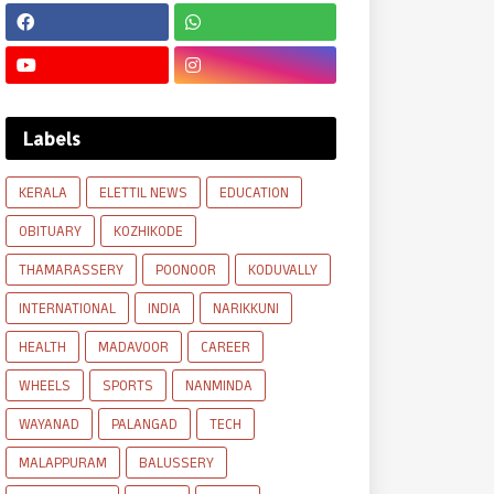
Labels
KERALA
ELETTIL NEWS
EDUCATION
OBITUARY
KOZHIKODE
THAMARASSERY
POONOOR
KODUVALLY
INTERNATIONAL
INDIA
NARIKKUNI
HEALTH
MADAVOOR
CAREER
WHEELS
SPORTS
NANMINDA
WAYANAD
PALANGAD
TECH
MALAPPURAM
BALUSSERY