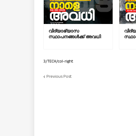
വിദ്യാഭ്യാസ
വിദ്
സ്ഥാപനങ്ങൾക്ക് അവധി
സ്ഥാ
3/TECH/col-right
Previous Post