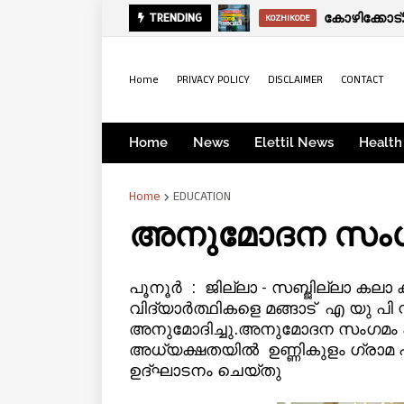
സായാഹ്ന വാര്‍
കോഴിക്കോ
TRENDING
KERALA
KOZHIKODE
Home
PRIVACY POLICY
DISCLAIMER
CONTACT
Home
News
Elettil News
Health
Home
EDUCATION
അനുമോദന സംഗ
പൂനൂര്‍ : ജില്ലാ - സബ്ജില്ലാ കല
വിദ്യാര്‍ത്ഥികളെ മങ്ങാട് എ യു പി 
അനുമോദിച്ചു.അനുമോദന സംഗമം പി 
അധ്യക്ഷതയില്‍ ഉണ്ണികുളം ഗ്രാമ 
ഉദ്ഘാടനം ചെയ്തു