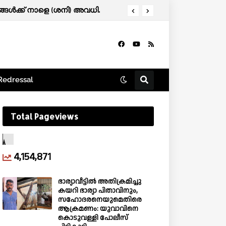
ൾക്ക് നാളെ (ശനി) അവധി.
Redressal
Total Pageviews
4,154,871
ഭാര്യാവീട്ടിൽ അതിക്രമിച്ചു
കയറി ഭാര്യാ പിതാവിനും,
സഹോദരനെയുമെതിരെ
ആക്രമണം: യുവാവിനെ
കൊടുവള്ളി പോലീസ്