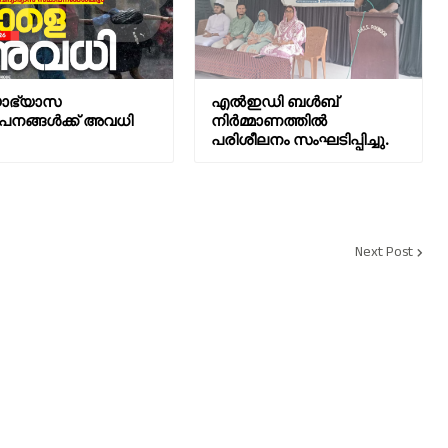
യാഭ്യാസ
എൽഇഡി ബൾബ്
പനങ്ങൾക്ക് അവധി
നിർമ്മാണത്തിൽ
പരിശീലനം സംഘടിപ്പിച്ചു.
Next Post