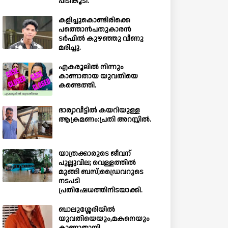
പിടികൂടി.
കളിച്ചുകൊണ്ടിരിക്കെ
പത്തൊൻപതുകാരൻ
ടർഫിൽ കുഴഞ്ഞു വീണു
മരിച്ചു.
എകരൂലിൽ നിന്നും
കാണാതായ യുവതിയെ
കണ്ടെത്തി.
ഭാര്യാവീട്ടിൽ കയറിയുള്ള
ആക്രമണം:പ്രതി അറസ്റ്റിൽ.
യാത്രക്കാരുടെ ജീവന്
പുല്ലുവില; വെള്ളത്തിൽ
മുങ്ങി ബസ്;ഡ്രൈവറുടെ
നടപടി
പ്രതിഷേധത്തിനിടയാക്കി.
ബാലുശ്ശേരിയില്‍
യുവതിയെയും,മകനെയും