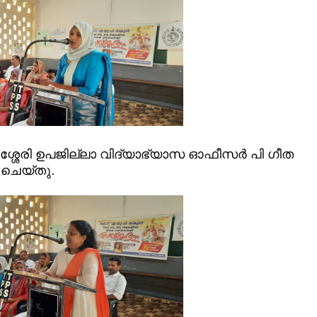
ശ്ശേരി ഉപജില്ലാ വിദ്യാഭ്യാസ ഓഫീസര്‍ പി ഗീത
ം ചെയ്തു.