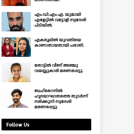
കാണാതായി.
എം.ഡി.എം.എ. യുമായി
എളേറ്റിൽ വട്ടോളി സ്വദേശി
പിടിയിൽ.
എകരൂലിൽ യുവതിയെ
കാണാതായതായി പരാതി.
തോട്ടിൽ വീണ് അഞ്ചു
വയസ്സുകാരി മരണപ്പെട്ടു.
ബഹ്‌റൈനിൽ
ഹൃദയാഘാതത്തെ തുടർന്ന്
നരിക്കുനി സ്വദേശി
മരണപ്പെട്ടു.
Follow Us