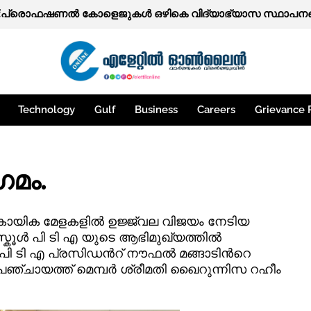
ത്തകള്‍.
ട്:പ്രൊഫഷണൽ കോളെജുകൾ ഒഴികെ വിദ്യാഭ്യാസ സ്ഥാപനങ്ങ
Technology
Gulf
Business
Careers
Grievance 
മം.
ാ കായിക മേളകളില്‍ ഉജ്ജ്വല വിജയം നേടിയ
സ്കൂള്‍ പി ടി എ യുടെ ആഭിമുഖ്യത്തില്‍
ടി എ പ്രസിഡന്‍റ് നൗഫല്‍ മങ്ങാടിന്‍റെ
പഞ്ചായത്ത് മെമ്പര്‍ ശ്രീമതി ഖൈറുന്നിസ റഹീം