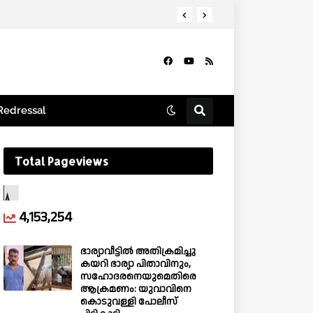
ഫ്രഷ് കട്ട് അറവുമാലിന്യ സംസ്കരണ പ്ലാന്റ് അടച്ചുപൂട്ടാൻ സർക്കാർ തീരുമാനം; ജനകീയ പോരാട്ടത്തിന്റെയും ഇടപെടലുകളുടെയും വിജയം – പി.കെ. ഫിറോസ് എം.എൽ‍.എ.
Redressal
Total Pageviews
4,153,254
ഭാര്യാവീട്ടിൽ അതിക്രമിച്ചു
കയറി ഭാര്യാ പിതാവിനും,
സഹോദരനെയുമെതിരെ
ആക്രമണം: യുവാവിനെ
കൊടുവള്ളി പോലീസ്