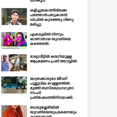
പിടികൂടി.
കളിച്ചുകൊണ്ടിരിക്കെ
പത്തൊൻപതുകാരൻ
ടർഫിൽ കുഴഞ്ഞു വീണു
മരിച്ചു.
എകരൂലിൽ നിന്നും
കാണാതായ യുവതിയെ
കണ്ടെത്തി.
ഭാര്യാവീട്ടിൽ കയറിയുള്ള
ആക്രമണം:പ്രതി അറസ്റ്റിൽ.
യാത്രക്കാരുടെ ജീവന്
പുല്ലുവില; വെള്ളത്തിൽ
മുങ്ങി ബസ്;ഡ്രൈവറുടെ
നടപടി
പ്രതിഷേധത്തിനിടയാക്കി.
ബാലുശ്ശേരിയില്‍
യുവതിയെയും,മകനെയും