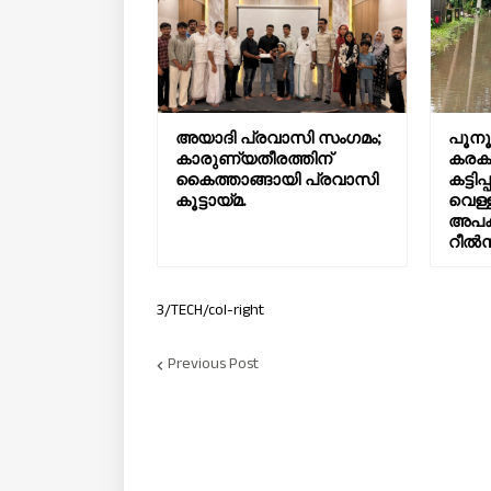
അയാദി പ്രവാസി സംഗമം;
പൂനൂ
കാരുണ്യതീരത്തിന്
കരകവ
കൈത്താങ്ങായി പ്രവാസി
കട്ട
കൂട്ടായ്മ.
വെള്ള
അപക
റീൽസ
3/TECH/col-right
Previous Post