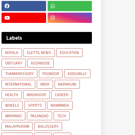
Labels
KERALA
ELETTIL NEWS
EDUCATION
OBITUARY
KOZHIKODE
THAMARASSERY
POONOOR
KODUVALLY
INTERNATIONAL
INDIA
NARIKKUNI
HEALTH
MADAVOOR
CAREER
WHEELS
SPORTS
NANMINDA
WAYANAD
PALANGAD
TECH
MALAPPURAM
BALUSSERY