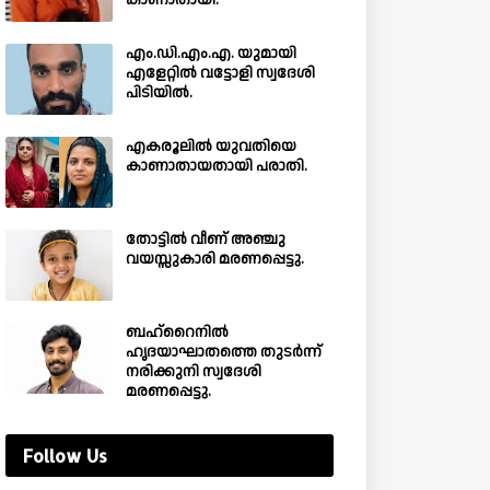
കാണാതായി.
എം.ഡി.എം.എ. യുമായി
എളേറ്റിൽ വട്ടോളി സ്വദേശി
പിടിയിൽ.
എകരൂലിൽ യുവതിയെ
കാണാതായതായി പരാതി.
തോട്ടിൽ വീണ് അഞ്ചു
വയസ്സുകാരി മരണപ്പെട്ടു.
ബഹ്‌റൈനിൽ
ഹൃദയാഘാതത്തെ തുടർന്ന്
നരിക്കുനി സ്വദേശി
മരണപ്പെട്ടു.
Follow Us