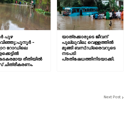
ർ പുഴ
യാത്രക്കാരുടെ ജീവന്
ിഞ്ഞു;പൂനൂർ -
പുല്ലുവില; വെള്ളത്തിൽ
ിപ്പാറ റോഡിലെ
മുങ്ങി ബസ്;ഡ്രൈവറുടെ
ക്കെട്ടിൽ
നടപടി
ടകരമായ രീതിയിൽ
പ്രതിഷേധത്തിനിടയാക്കി.
് ചിത്രീകരണം.
Next Post