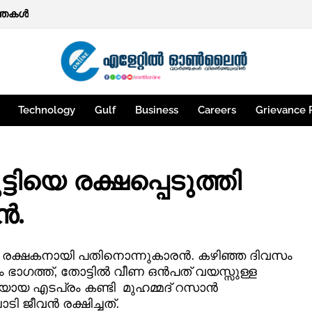
ത്തകൾ
Technology
Gulf
Business
Careers
Grievance 
ട്ടിയെ രക്ഷപ്പെടുത്തി
ൻ.
ിയുടെ രക്ഷകനായി പതിനൊന്നുകാരൻ. കഴിഞ്ഞ ദിവസം
ുരം ഭാഗത്ത്, തോട്ടിൽ വീണ ഒൻപത് വയസ്സുള്ള
യ എടപ്രം കണ്ടി മുഹമ്മദ്‌ റസാൻ
ാടി ജീവൻ രക്ഷിച്ചത്.