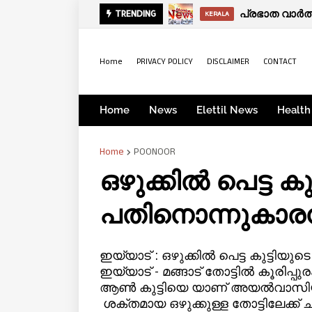
പ്രഭാത വാർ
TRENDING
KODUVALLY
KERALA
Home
PRIVACY POLICY
DISCLAIMER
CONTACT
Home
News
Elettil News
Health
Home
POONOOR
ഒഴുക്കിൽ പെട്ട കു
പതിനൊന്നുകാര
ഇയ്യാട് : ഒഴുക്കിൽ പെട്ട കുട്ട
ഇയ്യാട് - മങ്ങാട് തോട്ടിൽ കൂരിപ്പ
ആൺ കുട്ടിയെ യാണ് അയൽവാസിയാ
ശക്തമായ ഒഴുക്കുള്ള തോട്ടിലേക്ക് ച