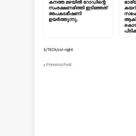
കനത്ത മഴയിൽ റോഡിന്റെ
ഭാര്യ
സംരക്ഷണഭിത്തി ഇടിഞ്ഞത്
കയറി
അപകടഭീഷണി
സഹോ
ഉയർത്തുന്നു.
ആക്
കൊടു
പിടിക
3/TECH/col-right
Previous Post