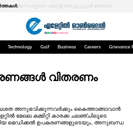
ത്തകള്‍.
Technology
Gulf
Business
Careers
Grievance 
രണങ്ങൾ വിതരണം
അവശത അനുഭവിക്കുന്നവർക്കും കൈത്താങ്ങാവാൻ
റ്റിൽ മേഖല കമ്മിറ്റി കാരക്ക ചലഞ്ചിലൂടെ
ങ്ങിയ മെഡിക്കൽ ഉപകരണങ്ങളുടെയും, അനുബന്ധ