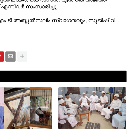
എന്നിവർ സംസാരിച്ചു.
എം ടി അബ്ദുൽസലീം സ്വാഗതവും, സുജീഷ് വി