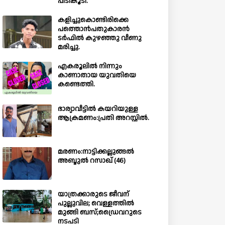
പിടികൂടി.
കളിച്ചുകൊണ്ടിരിക്കെ
പത്തൊൻപതുകാരൻ
ടർഫിൽ കുഴഞ്ഞു വീണു
മരിച്ചു.
എകരൂലിൽ നിന്നും
കാണാതായ യുവതിയെ
കണ്ടെത്തി.
ഭാര്യാവീട്ടിൽ കയറിയുള്ള
ആക്രമണം:പ്രതി അറസ്റ്റിൽ.
മരണം:നാട്ടിക്കല്ലുങ്ങൽ
അബ്ദുൽ റസാഖ് (46)
യാത്രക്കാരുടെ ജീവന്
പുല്ലുവില; വെള്ളത്തിൽ
മുങ്ങി ബസ്;ഡ്രൈവറുടെ
നടപടി