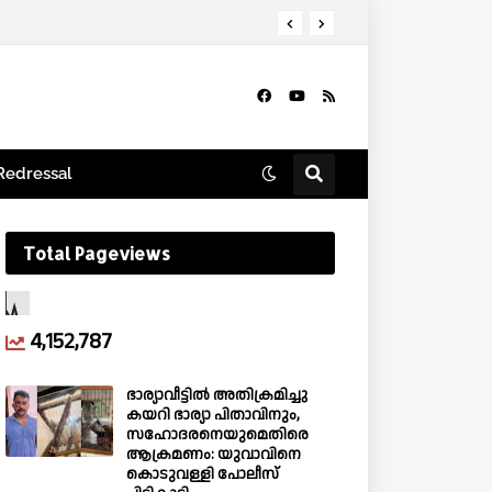
Redressal
Total Pageviews
4,152,787
ഭാര്യാവീട്ടിൽ അതിക്രമിച്ചു
കയറി ഭാര്യാ പിതാവിനും,
സഹോദരനെയുമെതിരെ
ആക്രമണം: യുവാവിനെ
കൊടുവള്ളി പോലീസ്