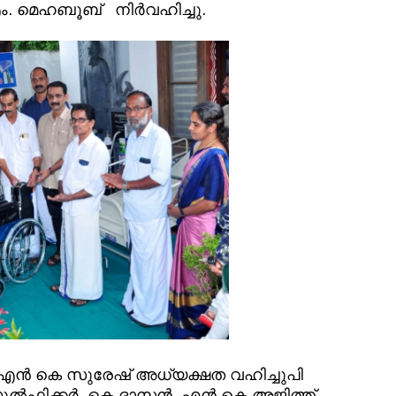
 മെഹബൂബ് നിർവഹിച്ചു.
ാൻഎൻ കെ സുരേഷ് അധ്യക്ഷത വഹിച്ചുപി
ുൽഫിക്കർ, കെ ദാസൻ, എൻ കെ അജിത്ത്