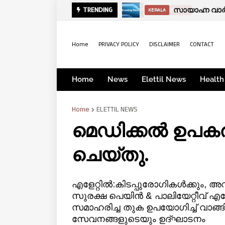
സായാഹ്ന വാര്‍
TRENDING
KERALA
Home
PRIVACY POLICY
DISCLAIMER
CONTACT
Home
News
Elettil News
Health
Home
ELETTIL NEWS
മെഡിക്കൽ ഉപക
ചെയ്തു.
എളേറ്റിൽ:കിടപ്പുരോഗികൾക്കും, 
സുരക്ഷ പെയിൻ & പാലിയേറ്റീവ് എളേ
സമാഹരിച്ച തുക ഉപയോഗിച്ച് വാ
സേവനങ്ങളുടെയും ഉദ്ഘാടനം