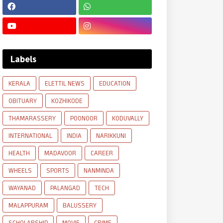
Labels
KERALA
ELETTIL NEWS
EDUCATION
OBITUARY
KOZHIKODE
THAMARASSERY
POONOOR
KODUVALLY
INTERNATIONAL
INDIA
NARIKKUNI
HEALTH
MADAVOOR
CAREER
WHEELS
SPORTS
NANMINDA
WAYANAD
PALANGAD
TECH
MALAPPURAM
BALUSSERY