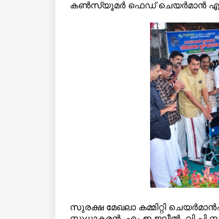
കൺസ്യൂമർ ഫെഡ് ചെയർമാൻ എം.
സുരക്ഷ മേഖലാ കമ്മിറ്റി ചെയർമ
സുധാകരൻ, എം ഇ ജലീൽ, വി പി സ