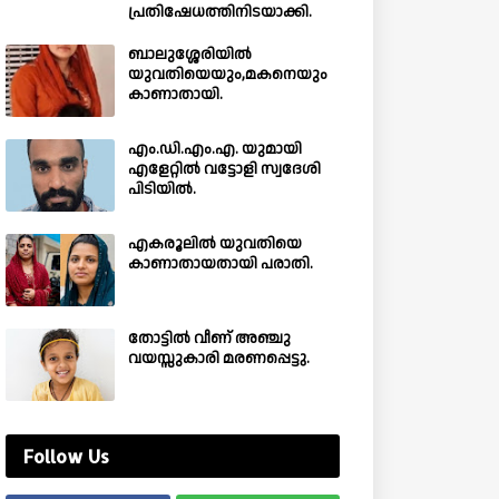
പ്രതിഷേധത്തിനിടയാക്കി.
ബാലുശ്ശേരിയില്‍
യുവതിയെയും,മകനെയും
കാണാതായി.
എം.ഡി.എം.എ. യുമായി
എളേറ്റിൽ വട്ടോളി സ്വദേശി
പിടിയിൽ.
എകരൂലിൽ യുവതിയെ
കാണാതായതായി പരാതി.
തോട്ടിൽ വീണ് അഞ്ചു
വയസ്സുകാരി മരണപ്പെട്ടു.
Follow Us