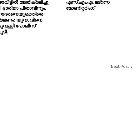
ാവീട്ടിൽ അതിക്രമിച്ചു
എസ്.എം.എ. മദ്റസ
 ഭാര്യാ പിതാവിനും,
മോണിറ്ററിംഗ്
ദരനെയുമെതിരെ
രമണം: യുവാവിനെ
വള്ളി പോലീസ്
ൂടി.
Next Post