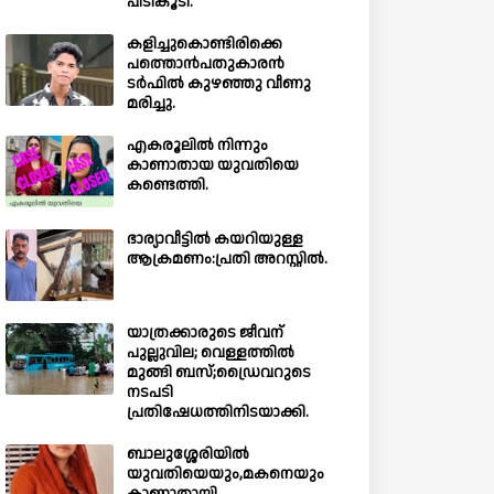
പിടികൂടി.
കളിച്ചുകൊണ്ടിരിക്കെ
പത്തൊൻപതുകാരൻ
ടർഫിൽ കുഴഞ്ഞു വീണു
മരിച്ചു.
എകരൂലിൽ നിന്നും
കാണാതായ യുവതിയെ
കണ്ടെത്തി.
ഭാര്യാവീട്ടിൽ കയറിയുള്ള
ആക്രമണം:പ്രതി അറസ്റ്റിൽ.
യാത്രക്കാരുടെ ജീവന്
പുല്ലുവില; വെള്ളത്തിൽ
മുങ്ങി ബസ്;ഡ്രൈവറുടെ
നടപടി
പ്രതിഷേധത്തിനിടയാക്കി.
ബാലുശ്ശേരിയില്‍
യുവതിയെയും,മകനെയും