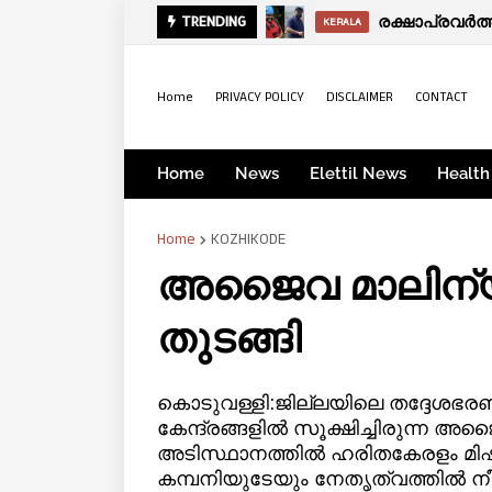
TRENDING
KERALA
Home
PRIVACY POLICY
DISCLAIMER
CONTACT
Home
News
Elettil News
Health
Home
KOZHIKODE
അജൈവ മാലിന്യങ്
തുടങ്ങി
കൊടുവള്ളി:ജില്ലയിലെ തദ്ദേശഭ
കേന്ദ്രങ്ങളില്‍ സൂക്ഷിച്ചിരുന്ന അജൈവ
അടിസ്ഥാനത്തില്‍ ഹരിതകേരളം മിഷന
കമ്പനിയുടേയും നേതൃത്വത്തില്‍ നീ