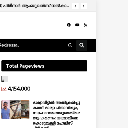
രക്ഷാപ്രവർത്തനത്തിനിടെ മരിച്ച ആർ രാജേഷിന്റെ മൃതദേഹത്തോട് അനാദരവ്; ഫ്രീസർ ആംബുലൻസ് നൽകാതെ അധികൃതർ.
Redressal
Total Pageviews
4,154,000
ഭാര്യാവീട്ടിൽ അതിക്രമിച്ചു
കയറി ഭാര്യാ പിതാവിനും,
സഹോദരനെയുമെതിരെ
ആക്രമണം: യുവാവിനെ
കൊടുവള്ളി പോലീസ്