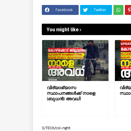
Facebook
Twitter
You might like
വിദ്യാഭ്യാസ
വിദ്
സ്ഥാപനങ്ങൾക്ക് നാളെ
സ്ഥാ
(ബുധൻ) അവധി
3/TECH/col-right