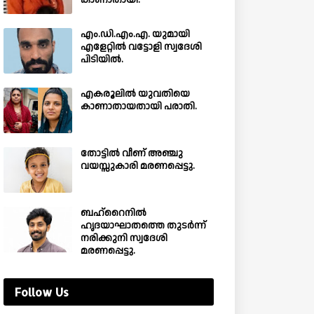
കാണാതായി.
എം.ഡി.എം.എ. യുമായി
എളേറ്റിൽ വട്ടോളി സ്വദേശി
പിടിയിൽ.
എകരൂലിൽ യുവതിയെ
കാണാതായതായി പരാതി.
തോട്ടിൽ വീണ് അഞ്ചു
വയസ്സുകാരി മരണപ്പെട്ടു.
ബഹ്‌റൈനിൽ
ഹൃദയാഘാതത്തെ തുടർന്ന്
നരിക്കുനി സ്വദേശി
മരണപ്പെട്ടു.
Follow Us