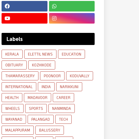
Labels
KERALA
ELETTIL NEWS
EDUCATION
OBITUARY
KOZHIKODE
THAMARASSERY
POONOOR
KODUVALLY
INTERNATIONAL
INDIA
NARIKKUNI
HEALTH
MADAVOOR
CAREER
WHEELS
SPORTS
NANMINDA
WAYANAD
PALANGAD
TECH
MALAPPURAM
BALUSSERY