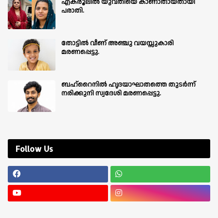
എകരൂലിൽ യുവതിയെ കാണാതായതായി
പരാതി.
തോട്ടിൽ വീണ് അഞ്ചു വയസ്സുകാരി
മരണപ്പെട്ടു.
ബഹ്‌റൈനിൽ ഹൃദയാഘാതത്തെ തുടർന്ന്
നരിക്കുനി സ്വദേശി മരണപ്പെട്ടു.
Follow Us