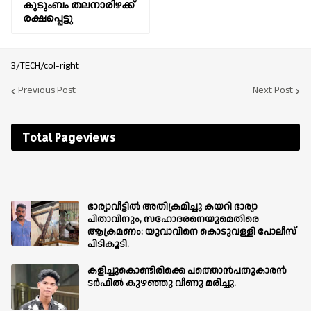
കുടുംബം തലനാരിഴക്ക്
രക്ഷപ്പെട്ടു
3/TECH/col-right
Previous Post
Next Post
Total Pageviews
ഭാര്യാവീട്ടിൽ അതിക്രമിച്ചു കയറി ഭാര്യാ
പിതാവിനും, സഹോദരനെയുമെതിരെ
ആക്രമണം: യുവാവിനെ കൊടുവള്ളി പോലീസ്
പിടികൂടി.
കളിച്ചുകൊണ്ടിരിക്കെ പത്തൊൻപതുകാരൻ
ടർഫിൽ കുഴഞ്ഞു വീണു മരിച്ചു.