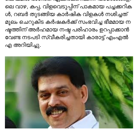
ലെ വാ​ഴ, ക​പ്പ, വി​ള​വെ​ടു​പ്പി​ന് പാ​ക​മാ​യ പ​ച്ച​ക്ക​റി​ക​
ള്‍, റ​ബ​ര്‍ തു​ട​ങ്ങി​യ കാ​ര്‍​ഷി​ക വി​ള​ക​ള്‍ ന​ശി​ച്ച​ത്
മൂ​ലം ചെ​റു​കി​ട ക​ര്‍​ഷ​ക​ര്‍​ക്ക് സം​ഭ​വി​ച്ച ഭീ​മ​മാ​യ ന​
ഷ്ട​ത്തി​ന് അ​ര്‍​ഹ​മാ​യ ന​ഷ്ട പ​രി​ഹാ​രം ഉ​റ​പ്പാ​ക്കാ​ന്‍
വേ​ണ്ട ന​ട​പ​ടി സ്വീ​ക​രി​ച്ച​താ​യി കാ​രാ​ട്ട് എം​എ​ല്‍​
എ അ​റി​യി​ച്ചു.