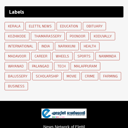
Labels
KERALA
ELETTIL NEWS
EDUCATION
OBITUARY
KOZHIKODE
THAMARASSERY
POONOOR
KODUVALLY
INTERNATIONAL
INDIA
NARIKKUNI
HEALTH
MADAVOOR
CAREER
WHEELS
SPORTS
NANMINDA
WAYANAD
PALANGAD
TECH
MALAPPURAM
BALUSSERY
SCHOLARSHIP
MOVIE
CRIME
FARMING
BUSINESS
News Network of Elettil