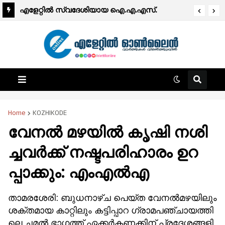
എളേറ്റിൽ സ്വദേശിയായ ഐ.എ.എസ്.
ഓഫിസർക്ക് പുതിയ ദൗത്യം; ഡോ.പി.സി
ജാഫർ ബംഗളൂരു മെട്രോ മാനേജിങ് ഡയറക്ടർ
Home
KOZHIKODE
വേ​ന​ല്‍ മ​ഴ​യി​ല്‍ കൃ​ഷി ന​ശി​
ച്ചവർക്ക് ന​ഷ്ട​പ​രി​ഹാ​രം ഉ​റ​
പ്പാ​ക്കും: എം​എ​ല്‍​എ
താ​മ​ര​ശേ​രി: ബു​ധ​നാ​ഴ്ച പെ​യ്ത വേ​ന​ല്‍​മ​ഴ​യി​ലും
ശ​ക്ത​മാ​യ കാ​റ്റി​ലും ക​ട്ടി​പ്പാ​റ ഗ്രാ​മ​പ​ഞ്ചാ​യ​ത്തി​
ലെ ച​മ​ല്‍ ഭാ​ഗ​ത്ത് ഏ​ക്ക​ര്‍​ക​ണ​ക്കി​ന് പ്ര​ദേ​ശ​ങ്ങ​ളി​