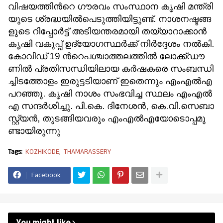
വി​ഷ​യ​ത്തി​ന്‍റെ ഗൗ​ര​വം സം​സ്ഥാ​ന കൃ​ഷി​ മ​ന്ത്രി​
യു​ടെ ശ്ര​ദ്ധ​യി​ല്‍​പെ​ടു​ത്തി​യി​ട്ടു​ണ്ട്. നാ​ശ​ന​ഷ്ട​ങ്ങ​
ളു​ടെ റി​പ്പോ​ര്‍​ട്ട് അ​ടി​യ​ന്തര​മാ​യി ത​യ്യാ​റാ​ക്കാ​ന്‍
കൃ​ഷി വ​കു​പ്പ് ഉ​ദ്യോ​ഗ​സ്ഥ​ര്‍​ക്ക് നി​ര്‍​ദ്ദേ​ശം ന​ല്‍​കി.
കോ​വി​ഡ് 19 ന്‍റെപ​ശ്ചാ​ത്ത​ല​ത്തി​ല്‍ ലോ​ക്ക്ഡൗ​
ണി​ല്‍ പ്ര​തി​സ​ന്ധി​യി​ലാ​യ ക​ര്‍​ഷ​ക​രെ സം​ബ​ന്ധി​
ച്ചി​ട​ത്തോ​ളം ഇ​രു​ട്ട​ടി​യാ​ണ് ഇ​തെ​ന്നും എം​എ​ല്‍​എ
പ​റ​ഞ്ഞു. കൃ​ഷി നാ​ശം സം​ഭ​വി​ച്ച സ്ഥ​ലം എം​എ​ല്‍​
എ സ​ന്ദ​ര്‍​ശി​ച്ചു. പി.​കെ. ദി​നേ​ശ​ന്‍, കെ.​വി.​സെ​ബാ​
സ്റ്റ്യ​ന്‍, തു​ട​ങ്ങി​യ​വ​രും എം​എ​ല്‍​എ​യോ​ടൊ​പ്പ​മു​
ണ്ടാ​യി​രു​ന്നു
Tags:
KOZHIKODE
THAMARASSERY
Facebook
You might like