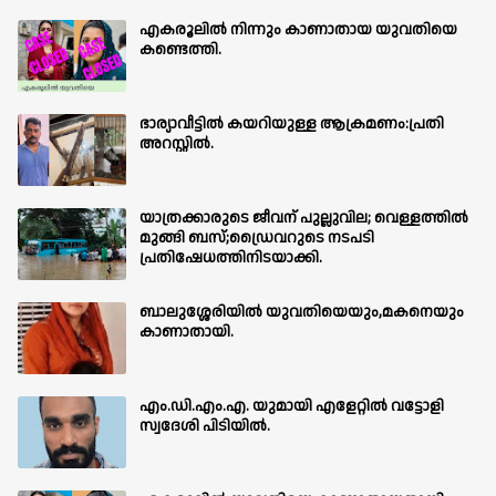
എകരൂലിൽ നിന്നും കാണാതായ യുവതിയെ
കണ്ടെത്തി.
ഭാര്യാവീട്ടിൽ കയറിയുള്ള ആക്രമണം:പ്രതി
അറസ്റ്റിൽ.
യാത്രക്കാരുടെ ജീവന് പുല്ലുവില; വെള്ളത്തിൽ
മുങ്ങി ബസ്;ഡ്രൈവറുടെ നടപടി
പ്രതിഷേധത്തിനിടയാക്കി.
ബാലുശ്ശേരിയില്‍ യുവതിയെയും,മകനെയും
കാണാതായി.
എം.ഡി.എം.എ. യുമായി എളേറ്റിൽ വട്ടോളി
സ്വദേശി പിടിയിൽ.