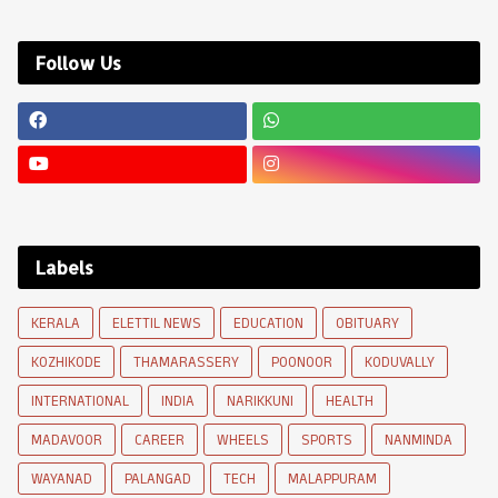
Follow Us
Labels
KERALA
ELETTIL NEWS
EDUCATION
OBITUARY
KOZHIKODE
THAMARASSERY
POONOOR
KODUVALLY
INTERNATIONAL
INDIA
NARIKKUNI
HEALTH
MADAVOOR
CAREER
WHEELS
SPORTS
NANMINDA
WAYANAD
PALANGAD
TECH
MALAPPURAM