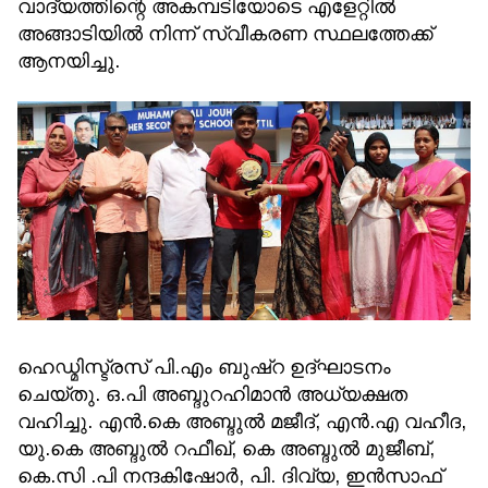
വാദ്യത്തിന്റെ അകമ്പടിയോടെ എളേറ്റിൽ
അങ്ങാടിയിൽ നിന്ന് സ്വീകരണ സ്ഥലത്തേക്ക്
ആനയിച്ചു.
ഹെഡ്മിസ്ട്രസ് പി.എം ബുഷ്റ ഉദ്ഘാടനം
ചെയ്തു. ഒ.പി അബ്ദുറഹിമാൻ അധ്യക്ഷത
വഹിച്ചു. എൻ.കെ അബ്ദുൽ മജീദ്, എൻ.എ വഹീദ,
യു.കെ അബ്ദുൽ റഫീഖ്, കെ അബ്ദുൽ മുജീബ്,
കെ.സി .പി നന്ദകിഷോർ, പി. ദിവ്യ, ഇൻസാഫ്