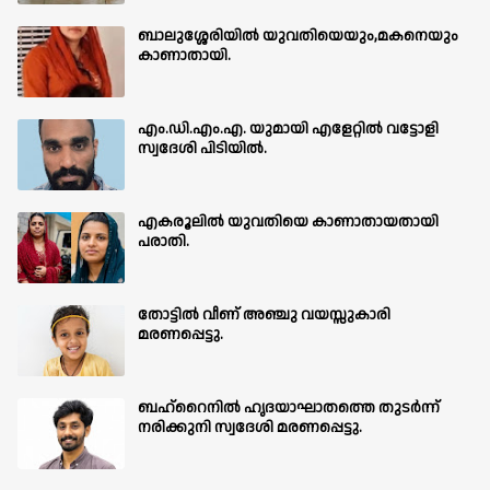
ബാലുശ്ശേരിയില്‍ യുവതിയെയും,മകനെയും
കാണാതായി.
എം.ഡി.എം.എ. യുമായി എളേറ്റിൽ വട്ടോളി
സ്വദേശി പിടിയിൽ.
എകരൂലിൽ യുവതിയെ കാണാതായതായി
പരാതി.
തോട്ടിൽ വീണ് അഞ്ചു വയസ്സുകാരി
മരണപ്പെട്ടു.
ബഹ്‌റൈനിൽ ഹൃദയാഘാതത്തെ തുടർന്ന്
നരിക്കുനി സ്വദേശി മരണപ്പെട്ടു.