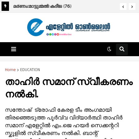
പ്രഭാത വാർത്തകൾ.
മരണം:മാട്ടുമ്മൽ കദീജ (76)
Home
EDUCATION
താഹിർ സമാന് സ്വീകരണം
നൽകി.
സന്തോഷ് ട്രോഫി കേരള ടീം അംഗമായി
തിരഞ്ഞെടുത്ത പൂർവ്വ വിദ്യാർത്ഥി താഹിർ
സമാന് എളേറ്റിൽ എം.ജെ ഹയർ സെക്കന്ററി
സ്കൂളിൽ സ്വീകരണം നൽകി. ബാന്റ്