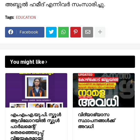
അബ്ദുൽ ഹമീദ് എന്നിവർ സംസാരിച്ചു.
Tags:
EDUCATION
Facebook
You might like
എം.എം.എ.യു.പി. സ്കൂൾ
വിദ്യാഭ്യാസ
ആവിലോറയിൽ സ്കൂൾ
സ്ഥാപനങ്ങൾക്ക്
പാർലമെന്റ്
അവധി
തെരഞ്ഞെടുപ്പ്
വിജയകരമായി