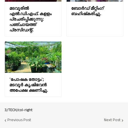
മടവൂരിൽ
ബോർഡ് മീറ്റിംഗ്
എൽ.ഡി.എഫ്. കളളം
ബഹിഷ്‌കരിച്ചു.
പ്രചരിപ്പിക്കുന്നു:
പഞ്ചായത്ത്‌
പ്രസിഡന്റ്.
'പോഷക തോട്ടം';
മടവൂർ കൃഷിഭവൻ
അപേക്ഷ ക്ഷണിച്ചു.
3/TECH/col-right
Previous Post
Next Post