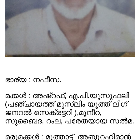
ഭാര്യ : നഫീസ.
മക്കൾ : അഷ്‌റഫ്‌, എ.പി.യൂസുഫലി
(പഞ്ചായത്ത്‌ മുസ്ലിം യൂത്ത് ലീഗ്
ജനറൽ സെക്രട്ടറി ),മുനീറ,
സുബൈദ, റംല, പരേതയായ സൽമ.
മരുമക്കൾ : മൂത്താട്ട് അബ്ദുറഹിമാൻ