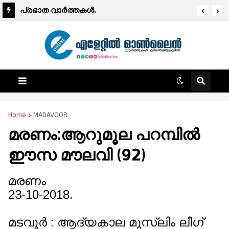
പ്രഭാത വാർത്തകൾ.
Home
MADAVOOR
മരണം:ആറുമൂല പറമ്പിൽ
ഈസ മൗലവി (92)
മരണം
23-10-2018.
മടവൂർ : ആദ്യകാല മുസ്ലിം ലീഗ്