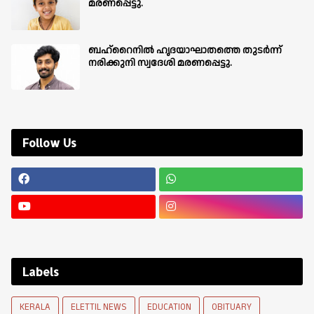
മരണപ്പെട്ടു.
ബഹ്‌റൈനിൽ ഹൃദയാഘാതത്തെ തുടർന്ന്
നരിക്കുനി സ്വദേശി മരണപ്പെട്ടു.
Follow Us
Labels
KERALA
ELETTIL NEWS
EDUCATION
OBITUARY