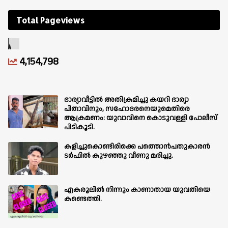
Total Pageviews
4,154,798
ഭാര്യാവീട്ടിൽ അതിക്രമിച്ചു കയറി ഭാര്യാ
പിതാവിനും, സഹോദരനെയുമെതിരെ
ആക്രമണം: യുവാവിനെ കൊടുവള്ളി പോലീസ്
പിടികൂടി.
കളിച്ചുകൊണ്ടിരിക്കെ പത്തൊൻപതുകാരൻ
ടർഫിൽ കുഴഞ്ഞു വീണു മരിച്ചു.
എകരൂലിൽ നിന്നും കാണാതായ യുവതിയെ
കണ്ടെത്തി.