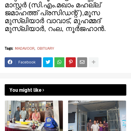
മാസ്റ്റർ (സി.എം.മഖാം മഹല്ല്
ജമാഹത്ത് പ്രസിഡന്റ്‌ ),മൂസ
മുസ്ലിയാർ വാവാട്, മുഹമ്മദ്‌
മുസ്ലിയാർ, റംല, നൂർജഹാൻ.
Tags:
MADAVOOR
OBITUARY
Facebook
You might like