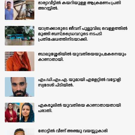
ഭാര്യാവീട്ടിൽ കയറിയുള്ള ആക്രമണം:പ്രതി
അറസ്റ്റിൽ.
യാത്രക്കാരുടെ ജീവന് പുല്ലുവില; വെള്ളത്തിൽ
മുങ്ങി ബസ്;ഡ്രൈവറുടെ നടപടി
പ്രതിഷേധത്തിനിടയാക്കി.
ബാലുശ്ശേരിയില്‍ യുവതിയെയും,മകനെയും
കാണാതായി.
എം.ഡി.എം.എ. യുമായി എളേറ്റിൽ വട്ടോളി
സ്വദേശി പിടിയിൽ.
എകരൂലിൽ യുവതിയെ കാണാതായതായി
പരാതി.
തോട്ടിൽ വീണ് അഞ്ചു വയസ്സുകാരി