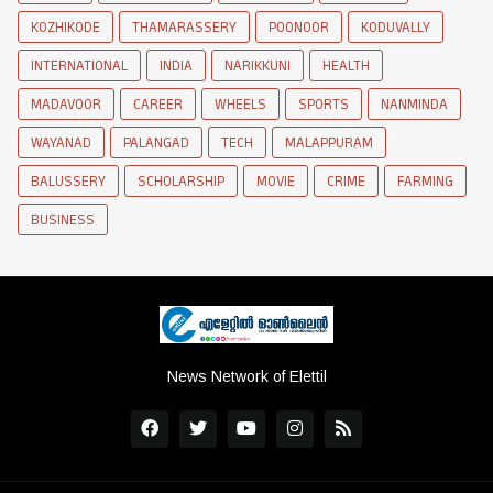
KOZHIKODE
THAMARASSERY
POONOOR
KODUVALLY
INTERNATIONAL
INDIA
NARIKKUNI
HEALTH
MADAVOOR
CAREER
WHEELS
SPORTS
NANMINDA
WAYANAD
PALANGAD
TECH
MALAPPURAM
BALUSSERY
SCHOLARSHIP
MOVIE
CRIME
FARMING
BUSINESS
News Network of Elettil