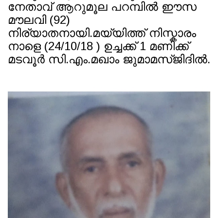
നേതാവ് ആറുമൂല പറമ്പിൽ ഈസ
മൗലവി (92)
നിര്യാതനായി.മയ്യിത്ത് നിസ്കാരം
നാളെ (24/10/18 ) ഉച്ചക്ക് 1 മണിക്ക്
മടവൂർ സി.എം.മഖാം ജുമാമസ്ജിദിൽ.