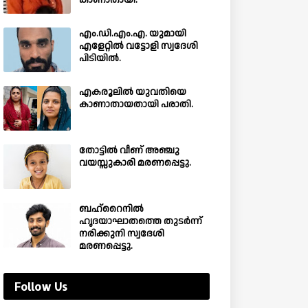
കാണാതായി.
എം.ഡി.എം.എ. യുമായി
എളേറ്റിൽ വട്ടോളി സ്വദേശി
പിടിയിൽ.
എകരൂലിൽ യുവതിയെ
കാണാതായതായി പരാതി.
തോട്ടിൽ വീണ് അഞ്ചു
വയസ്സുകാരി മരണപ്പെട്ടു.
ബഹ്‌റൈനിൽ
ഹൃദയാഘാതത്തെ തുടർന്ന്
നരിക്കുനി സ്വദേശി
മരണപ്പെട്ടു.
Follow Us