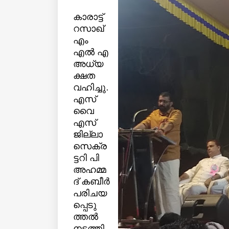
കാരാട്ട്
റസാഖ്
എം
എല്‍ എ
അധ്യ
ക്ഷത
വഹിച്ചു.
എസ്
വൈ
എസ്
ജില്ലാ
സെക്ര
ട്ടറി പി
അഹമ്മ
ദ് കബീര്‍
പരിചയ
പ്പെടു
ത്തല്‍
നടത്തി.