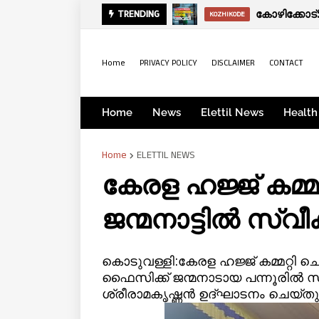
സായാഹ്ന വാര്‍
കോഴിക്കോ
TRENDING
KERALA
KOZHIKODE
Home
PRIVACY POLICY
DISCLAIMER
CONTACT
Home
News
Elettil News
Health
Home
ELETTIL NEWS
കേരള ഹജ്ജ് കമ്മ
ജന്മനാട്ടിൽ സ
കൊടുവള്ളി:കേരള ഹജ്ജ് കമ്മറ്റി 
ഫൈസിക്ക് ജന്മനാടായ പന്നൂരിൽ
ശ്രീരാമകൃഷ്ണൻ ഉദ്ഘാടനം ചെയ്തു