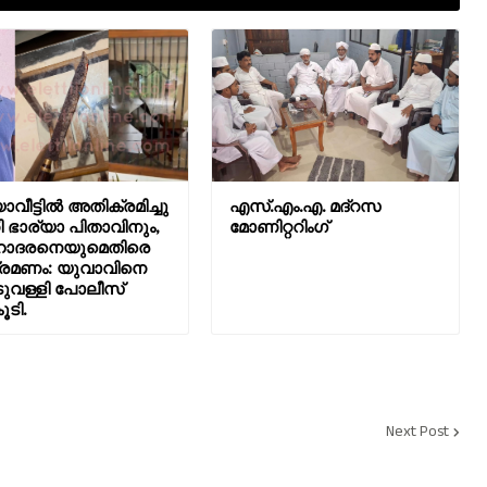
ാവീട്ടിൽ അതിക്രമിച്ചു
എസ്.എം.എ. മദ്റസ
 ഭാര്യാ പിതാവിനും,
മോണിറ്ററിംഗ്
ദരനെയുമെതിരെ
രമണം: യുവാവിനെ
വള്ളി പോലീസ്
ൂടി.
Next Post