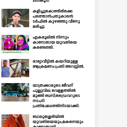
പിടികൂടി.
കളിച്ചുകൊണ്ടിരിക്കെ
പത്തൊൻപതുകാരൻ
ടർഫിൽ കുഴഞ്ഞു വീണു
മരിച്ചു.
എകരൂലിൽ നിന്നും
കാണാതായ യുവതിയെ
കണ്ടെത്തി.
ഭാര്യാവീട്ടിൽ കയറിയുള്ള
ആക്രമണം:പ്രതി അറസ്റ്റിൽ.
യാത്രക്കാരുടെ ജീവന്
പുല്ലുവില; വെള്ളത്തിൽ
മുങ്ങി ബസ്;ഡ്രൈവറുടെ
നടപടി
പ്രതിഷേധത്തിനിടയാക്കി.
ബാലുശ്ശേരിയില്‍
യുവതിയെയും,മകനെയും