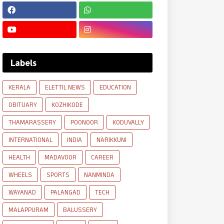
Labels
KERALA
ELETTIL NEWS
EDUCATION
OBITUARY
KOZHIKODE
THAMARASSERY
POONOOR
KODUVALLY
INTERNATIONAL
INDIA
NARIKKUNI
HEALTH
MADAVOOR
CAREER
WHEELS
SPORTS
NANMINDA
WAYANAD
PALANGAD
TECH
MALAPPURAM
BALUSSERY