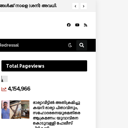
ൾക്ക് നാളെ (ശനി) അവധി.
Redressal
Total Pageviews
4,154,966
ഭാര്യാവീട്ടിൽ അതിക്രമിച്ചു
കയറി ഭാര്യാ പിതാവിനും,
സഹോദരനെയുമെതിരെ
ആക്രമണം: യുവാവിനെ
കൊടുവള്ളി പോലീസ്