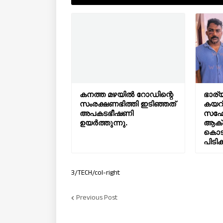
കനത്ത മഴയിൽ റോഡിന്റെ
ഭാര്യ
സംരക്ഷണഭിത്തി ഇടിഞ്ഞത്
കയറി
അപകടഭീഷണി
സഹോ
ഉയർത്തുന്നു.
ആക്
കൊടു
പിടിക
3/TECH/col-right
Previous Post