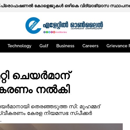
ത്തകള്‍.
ട്:പ്രൊഫഷണൽ കോളെജുകൾ ഒഴികെ വിദ്യാഭ്യാസ സ്ഥാപനങ്ങ
Technology
Gulf
Business
Careers
Grievance 
റ്റി ചെയർമാന്
്വീകരണം നൽകി
ചെയർമാനായി തെരഞ്ഞടുത്ത സി: മുഹമ്മദ്
 സ്വീകരണം കേരള നിയമസഭ സ്പീക്കർ
.