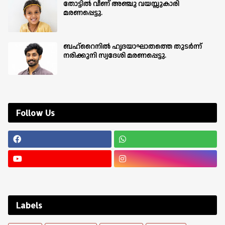
തോട്ടിൽ വീണ് അഞ്ചു വയസ്സുകാരി
മരണപ്പെട്ടു.
ബഹ്‌റൈനിൽ ഹൃദയാഘാതത്തെ തുടർന്ന്
നരിക്കുനി സ്വദേശി മരണപ്പെട്ടു.
Follow Us
Labels