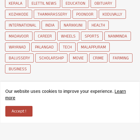
KERALA
ELETTIL NEWS
EDUCATION
OBITUARY
KOZHIKODE
THAMARASSERY
POONOOR
KODUVALLY
INTERNATIONAL
INDIA
NARIKKUNI
HEALTH
MADAVOOR
CAREER
WHEELS
SPORTS
NANMINDA
WAYANAD
PALANGAD
TECH
MALAPPURAM
BALUSSERY
SCHOLARSHIP
MOVIE
CRIME
FARMING
BUSINESS
Our website uses cookies to improve your experience.
Learn
more
Accept !
News Network of Elettil