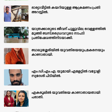
ഭാര്യാവീട്ടിൽ കയറിയുള്ള ആക്രമണം:പ്രതി
അറസ്റ്റിൽ.
യാത്രക്കാരുടെ ജീവന് പുല്ലുവില; വെള്ളത്തിൽ
മുങ്ങി ബസ്;ഡ്രൈവറുടെ നടപടി
പ്രതിഷേധത്തിനിടയാക്കി.
ബാലുശ്ശേരിയില്‍ യുവതിയെയും,മകനെയും
കാണാതായി.
എം.ഡി.എം.എ. യുമായി എളേറ്റിൽ വട്ടോളി
സ്വദേശി പിടിയിൽ.
എകരൂലിൽ യുവതിയെ കാണാതായതായി
പരാതി.