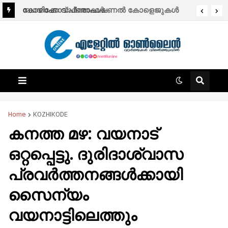
സായാഹ്ന വാര്‍ത്തകള്‍.
കോഴിക്കോട്:പ്രൊഫഷണൽ കോളെജുകൾ
ഒഴികെ വിദ്യാഭ്യാസ സ്ഥാപനങ്ങൾക്ക് നാളെ
(ശനി) അവധി.
Home
KOZHIKODE
കനത്ത മഴ: വയനാട്
ഒറ്റപ്പെട്ടു. ദുരിദാശ്വാസ
പ്രവർത്തനങ്ങള്‍ക്കായി
സൈന്യം
വയനാട്ടിലെത്തും