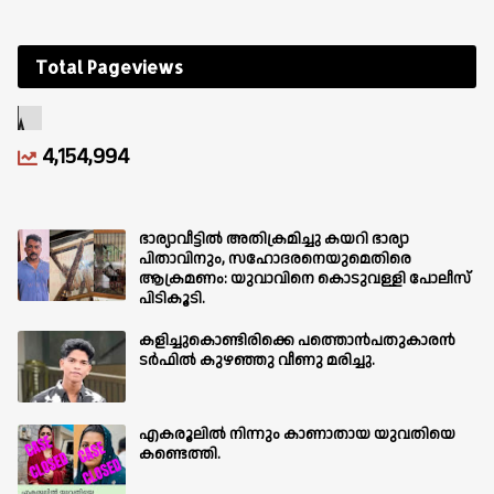
Total Pageviews
4,154,994
ഭാര്യാവീട്ടിൽ അതിക്രമിച്ചു കയറി ഭാര്യാ
പിതാവിനും, സഹോദരനെയുമെതിരെ
ആക്രമണം: യുവാവിനെ കൊടുവള്ളി പോലീസ്
പിടികൂടി.
കളിച്ചുകൊണ്ടിരിക്കെ പത്തൊൻപതുകാരൻ
ടർഫിൽ കുഴഞ്ഞു വീണു മരിച്ചു.
എകരൂലിൽ നിന്നും കാണാതായ യുവതിയെ
കണ്ടെത്തി.