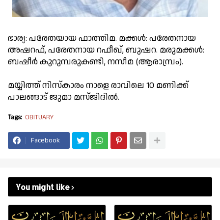
ഭാര്യ: പരേതയായ ഫാത്തിമ. മക്കൾ: പരേതനായ
അഷറഫ്, പരേതനായ റഫീഖ്, ബുഷറ. മരുമക്കൾ:
ബഷീർ കുറുമ്പരുകണ്ടി, നസീമ (ആരാമ്പ്രം).
മയ്യിത്ത് നിസ്കാരം നാളെ രാവിലെ 10 മണിക്ക്
പാലങ്ങാട് ജുമാ മസ്ജിദിൽ.
Tags:
OBITUARY
Facebook
You might like