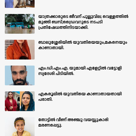
യാത്രക്കാരുടെ ജീവന് പുല്ലുവില; വെള്ളത്തിൽ
മുങ്ങി ബസ്;ഡ്രൈവറുടെ നടപടി
പ്രതിഷേധത്തിനിടയാക്കി.
ബാലുശ്ശേരിയില്‍ യുവതിയെയും,മകനെയും
കാണാതായി.
എം.ഡി.എം.എ. യുമായി എളേറ്റിൽ വട്ടോളി
സ്വദേശി പിടിയിൽ.
എകരൂലിൽ യുവതിയെ കാണാതായതായി
പരാതി.
തോട്ടിൽ വീണ് അഞ്ചു വയസ്സുകാരി
മരണപ്പെട്ടു.