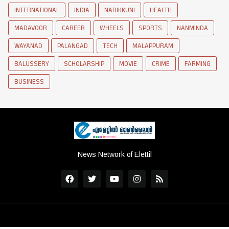
INTERNATIONAL
INDIA
NARIKKUNI
HEALTH
MADAVOOR
CAREER
WHEELS
SPORTS
NANMINDA
WAYANAD
PALANGAD
TECH
MALAPPURAM
BALUSSERY
SCHOLARSHIP
MOVIE
CRIME
FARMING
BUSINESS
News Network of Elettil