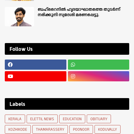
ബഹ്‌റൈനിൽ ഹൃദയാഘാതത്തെ തുടർന്ന്
നരിക്കുനി സ്വദേശി മരണപ്പെട്ടു.
Follow Us
Labels
KERALA
ELETTIL NEWS
EDUCATION
OBITUARY
KOZHIKODE
THAMARASSERY
POONOOR
KODUVALLY