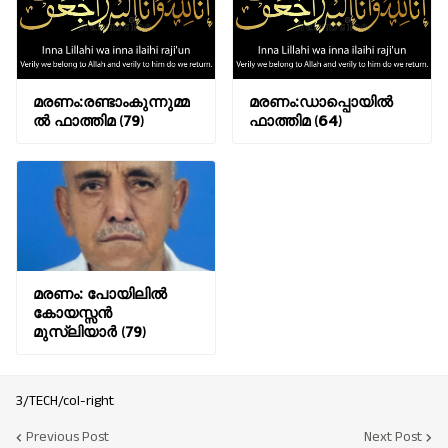
മരണം:രണ്ടാംകുന്നുമ്മ
മരണം:ഡാപ്പൊയിൽ
ൽ ഫാത്തിമ (79)
ഫാത്തിമ (64)
മരണം: പോയിലിൽ
കോയസ്സൻ
മുസ്ലിയാർ (79)
3/TECH/col-right
Previous Post
Next Post