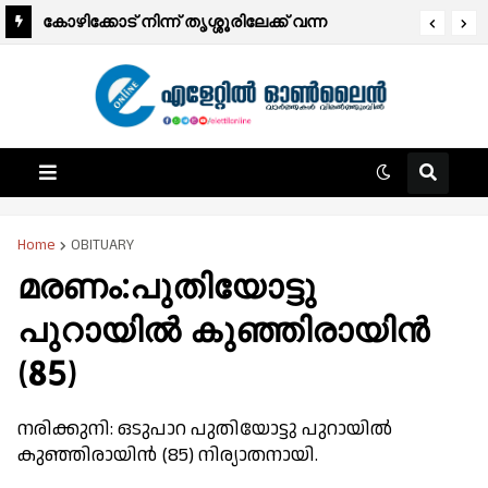
രക്ഷാപ്രവർത്തനത്തിനിടെ മരിച്ച ആർ
കോഴിക്കോട് നിന്ന് തൃശ്ശൂരിലേക്ക് വന്ന
രാജേഷിന്റെ മൃതദേഹത്തോട് അനാദരവ്;
സ്വകാര്യ ബസ് അഞ്ച് വാഹനങ്ങളിൽ ഇടിച്ച്
ഫ്രീസർ ആംബുലൻസ് നൽകാതെ
അപകടം:2 പേർ മരിച്ചു.
അധികൃതർ.
Home
OBITUARY
മരണം:പുതിയോട്ടു
പുറായിൽ കുഞ്ഞിരായിൻ
(85)
നരിക്കുനി: ഒടുപാറ പുതിയോട്ടു പുറായിൽ
കുഞ്ഞിരായിൻ (85) നിര്യാതനായി.