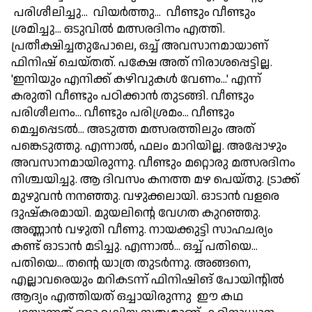
പരിശീലിച്ചു... വിയര്‍ത്തു... വീണ്ടും വീണ്ടും
ശ്രമിച്ചു... ഒടുവില്‍ മത്സരദിനം എത്തി.
പ്രതീക്ഷിച്ചതുപോലെ, ഒച്ച് അവസാനമായാണ്
ഫിനിഷ് ചെയ്തത്. പക്ഷേ അത് നിരാശപ്പെട്ടില്ല.
'ഇനിയും എനിക്ക് കഴിവുകള്‍ വേണം...' എന്ന്
കരുതി വീണ്ടും പഠിക്കാന്‍ തുടങ്ങി. വീണ്ടും
പരിശീലനം... വീണ്ടും പരിശ്രമം... വീണ്ടും
മെച്ചപ്പെടല്‍... അടുത്ത മത്സരത്തിലും അത്
പങ്കെടുത്തു. എന്നാല്‍, ഫലം മാറിയില്ല. അപ്പോഴും
അവസാനമായിരുന്നു. വീണ്ടും മറ്റൊരു മത്സരദിനം
നിശ്ചയിച്ചു. ആ ദിവസം കനത്ത മഴ പെയ്തു. ട്രാക്ക്
മുഴുവന്‍ നനഞ്ഞു. വഴുക്കലായി. ഓടാന്‍ വളരെ
ദുഷ്‌കരമായി. മുയലിന്റെ വേഗത കുറഞ്ഞു.
അണ്ണാന്‍ വഴുതി വീണു. നായക്കുട്ടി സാഹചര്യം
കണ്ട് ഓടാന്‍ മടിച്ചു. എന്നാല്‍... ഒച്ച് പതിയെ...
പതിയെ... തന്റെ യാത്ര തുടര്‍ന്നു. അങ്ങനെ,
എല്ലാവരെയും മറികടന്ന് ഫിനിഷിങ് പോയിന്റില്‍
ആദ്യം എത്തിയത് ഒച്ചായിരുന്നു ഈ കഥ