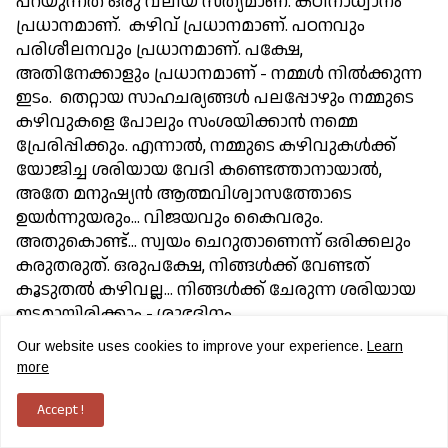
പറയുന്നത് ഒരു വലിയ സത്യമാണ്. കഠിനാധ്വാനം
പ്രധാനമാണ്. കഴിവ് പ്രധാനമാണ്. പഠനവും
പരിശീലനവും പ്രധാനമാണ്. പക്ഷേ,
അതിനേക്കാളും പ്രധാനമാണ് - നമ്മള്‍ നില്‍ക്കുന്ന
ഇടം. തെറ്റായ സാഹചര്യങ്ങള്‍ പലപ്പോഴും നമ്മുടെ
കഴിവുകളെ പോലും സംശയിക്കാന്‍ നമ്മെ
പ്രേരിപ്പിക്കും. എന്നാല്‍, നമ്മുടെ കഴിവുകള്‍ക്ക്
യോജിച്ച ശരിയായ വേദി കണ്ടെത്താനായാല്‍,
അതേ മനുഷ്യന്‍ ആത്മവിശ്വാസത്തോടെ
ഉയര്‍ന്നുയരും... വിജയവും കൈവരും.
അതുകൊണ്ട്... സ്വയം ചെറുതാണെന്ന് ഒരിക്കലും
കരുതരുത്. ഒരുപക്ഷേ, നിങ്ങള്‍ക്ക് വേണ്ടത്
കൂടുതല്‍ കഴിവല്ല... നിങ്ങള്‍ക്ക് ചേരുന്ന ശരിയായ
ഇടമായിരിക്കാം - ശുഭദിനം.
Our website uses cookies to improve your experience.
Learn
Tags:
KERALA
more
Facebook
Accept !