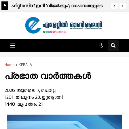
ഫിറ്റ്നസിന് ഇനി 'വിയർക്കും'; വാഹനങ്ങളുടെ
ഫിറ്റ്‌നസ് ടെസ്റ്റ് ഡിജിറ്റലാകുന്നു; ഈ മാസം
മുതൽ ആരംഭിക്കും
Home
KERALA
പ്രഭാത വാർത്തകൾ
2026 ജൂലൈ 7, ചൊവ്വ
1201 മിഥുനം 23, ഉത്രട്ടാതി
1448 മുഹർറം 21