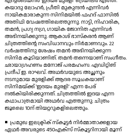
എന്റര്‍ടെയ്നര്‍ 'ഇദയം മുരളി' ട്രെയിലര്‍ എത്തി.
കയാദു ലോഹര്‍, പ്രീതി മുകുന്ദന്‍ എന്നിവര്‍
നായികമാരാകുന്ന സിനിമയില്‍ ഫഹദ് ഫാസില്‍
അതിഥി വേഷത്തിലെത്തുന്നു. നാട്ടി, നിഹാരിക,
തമന്‍, പ്രഗ്യ നഗ്ര, ഗായിക ജോനിത എന്നിവര്‍
അഭിനയിക്കുന്നു. ആകാശ് ഭാസ്‌കരന്‍ ആണ്
ചിത്രത്തിന്റെ സംവിധാനവും നിര്‍മാണവും. 22
വര്‍ഷത്തിനു ശേഷം തമന്‍ അഭിനയിക്കുന്ന
സിനിമ കൂടിയാണിത്. തമന്‍ തന്നെയാണ് സംഗീതം.
ഛായാഗ്രഹണം മനോജ് പരമഹംസ. എഡിറ്റിങ്
പ്രദീപ് ഇ. രാഘവ്. അഥര്‍വയുടെ അച്ഛനും
നടനുമായ മുരളിക്ക് ആദര സൂചകയാണ്
സിനിമയ്ക്ക് 'ഇദയം മുരളി' എന്ന പേര്
നല്‍കിയിരിക്കുന്നത്. ചിത്രത്തില്‍ ഇദയ എന്ന
കഥാപാത്രമായി അഥര്‍വ എത്തുന്നു. ചിത്രം
ജൂലൈ 10ന് തിയറ്ററുകളിലെത്തും.
◾ പ്രമുഖ ഇലക്ട്രിക് സ്‌കൂട്ടര്‍ നിര്‍മ്മാതാക്കളായ
ഏഥര്‍ അവരുടെ 450എക്‌സ് സ്‌കൂട്ടറിനായി മൂന്ന്