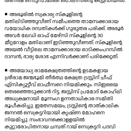
അനീഷ് നെടുമ്പാശേരി പൊലീസിന്റെ കസ്റ്റഡിയില്‍.
◾ അരൂരില്‍ സ്വകാര്യ സ്‌കൂളിന്റെ
മതിലിടിഞ്ഞുവീണ് സമീപത്തെ താമസക്കാരായ
വയോധിക ദമ്പതികള്‍ക്ക് ഗുരുതര പരിക്ക്. അരൂര്‍
അവര്‍ ലേഡി ഓഫ് മേഴ്സി സ്‌കൂളിന്റെ 30
മീറ്ററോളം മതിലാണ് ഇടിഞ്ഞുവീണത്. സ്‌കൂളിന്റെ
അയല്‍ വീട്ടിലെ താമസക്കാരായ ഓടിക്കംപറമ്പില്‍
ദാസന്‍, ഭാര്യ ശോഭ എന്നിവര്‍ക്കാണ് പരിക്കേറ്റത്.
◾ അയോധ്യ രാമക്ഷേത്രത്തിന്റെ ഉടമകളായ
ശ്രീരാമ ജന്മഭൂമി തീര്‍ത്ഥ ക്ഷേത്ര ട്രസ്റ്റിന് ചീഫ്
എ്സിക്യൂട്ടീവ് ഓഫീസറെ നിയമിക്കും. സിഇഒയെ
തെരഞ്ഞെടുക്കാന്‍ റിട്ട. ജസ്റ്റിസ് പ്രമോദ് കോഹ്ലി
അധ്യക്ഷനായി മൂന്നംഗ ഉന്നതാധികാര സമിതി
രൂപീകരിച്ചു. ഇതേസമയം, ട്രസ്റ്റിന്റെ താത്കാലിക
ജനറല്‍ സെക്രട്ടറിയായി കൃഷ്ണ മോഹനെ
നിയമിച്ചു. സംഭാവനക്കൊളളയില്‍
കുറ്റാരോപിതനായ ചമ്പത് റായ് സെക്രട്ടറി പദവി