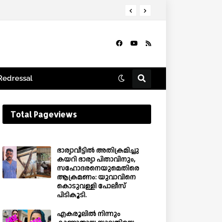
Redressal
Total Pageviews
ഭാര്യാവീട്ടിൽ അതിക്രമിച്ചു
കയറി ഭാര്യാ പിതാവിനും,
സഹോദരനെയുമെതിരെ
ആക്രമണം: യുവാവിനെ
കൊടുവള്ളി പോലീസ്
പിടികൂടി.
എകരൂലിൽ നിന്നും