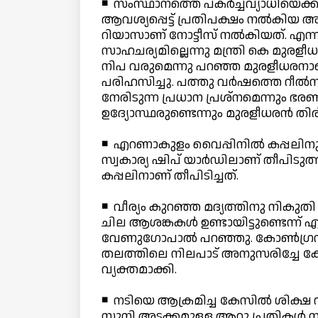
◾ സംസ്ഥാനത്തെ പകര്‍ച്ചവ്യാധിയെക്കുറി
ആവശ്യപ്പെട്ട് പ്രതിപക്ഷം നല്‍കിയ അ
റിയാസാണ് നോട്ടീസ് നല്‍കിയത്. എന്നാല
സാഹചര്യമില്ലെന്നു മന്ത്രി കെ മുരളീധര
നിപ വരുമെന്നു പറഞ്ഞ മുരളീധരനാണ്
പരിഹസിച്ചു. പത്തു വര്‍ഷത്തെ റീല്‍
നേരിടുന്ന പ്രധാന പ്രശ്നമെന്നും ഭ
ഉദ്യോസ്ഥരുണ്ടെന്നും മുരളീധരന്‍ തിരിച
◾ എറണാകുളം വൈപ്പിനില്‍ കപ്പലിനു തീ
സ്വകാര്യ ഷിപ് യാര്‍ഡിലാണ് തീപിടുത്
കപ്പലിനാണ് തീപിടിച്ചത്.
◾ വീര്യം കുറഞ്ഞ മദ്യത്തിനു നികു
ചില ആശങ്കകള്‍ ഉണ്ടായിട്ടുണ്ടെന്ന
വേണുഗോപാല്‍ പറഞ്ഞു. കോണ്‍ഗ്രസ
തലത്തിലെ നിലപാട് അനുസരിച്ചേ കേരള
വ്യക്തമാക്കി.
◾ നടിയെ ആക്രമിച്ച കേസില്‍ ശിക്ഷ റദ്ദ
സുനി അടക്കമുള്ള ആറു പ്രതികള്‍ ന