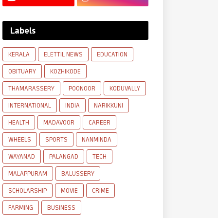
Labels
KERALA
ELETTIL NEWS
EDUCATION
OBITUARY
KOZHIKODE
THAMARASSERY
POONOOR
KODUVALLY
INTERNATIONAL
INDIA
NARIKKUNI
HEALTH
MADAVOOR
CAREER
WHEELS
SPORTS
NANMINDA
WAYANAD
PALANGAD
TECH
MALAPPURAM
BALUSSERY
SCHOLARSHIP
MOVIE
CRIME
FARMING
BUSINESS