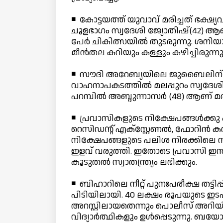
◾ കോട്ടയത്ത് യുവാവ് മരിച്ചത് ഭക്
ചൂളഭാഗം സ്വദേശി ജ്യോതിഷ്(42) ആണ്
പേര്‍ ചികിത്സയില്‍ തുടരുന്നു. ശനിയാഴ
മീന്‍തല കറിയും കള്ളും കഴിച്ചിരുന്നു
◾ സൗദി അറേബ്യയിലെ ജുബൈലിന് സ
വാഹനാപകടത്തില്‍ മലപ്പുറം സ്വദേശി മരിച
പറമ്പില്‍ അബ്ദുന്നാസര്‍ (48) ആണ് മരി
◾ പ്രവാസികളുടെ നിക്ഷേപങ്ങള്‍ക്ക
റെസിഡന്റ് എക്‌സ്റ്റേണല്‍, ഫോറിന്‍
നിക്ഷേപങ്ങളുടെ പലിശ നിരക്കിലെ നിയ
ഇളവ് വരുത്തി. ഇതോടെ പ്രവാസി ഇന്ത്യക
കൂടുതല്‍ സ്വാതന്ത്ര്യം ലഭിക്കും.
◾ ബിഹാറിലെ നീറ്റ് പുനഃപരീക്ഷ തട്ടിപ്
പിടിയിലായി. 40 ലക്ഷം രൂപയുടെ ഇടപ
അറസ്റ്റിലായതെന്നും പൊലീസ് അറിയിച്
വിദ്യാര്‍ത്ഥികളും ഉള്‍പ്പെടുന്നു.