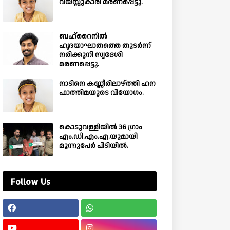
വയസ്സുകാരി മരണപ്പെട്ടു.
ബഹ്‌റൈനിൽ
ഹൃദയാഘാതത്തെ തുടർന്ന്
നരിക്കുനി സ്വദേശി
മരണപ്പെട്ടു.
നാടിനെ കണ്ണീരിലാഴ്ത്തി ഹന
ഫാത്തിമയുടെ വിയോഗം.
കൊടുവള്ളിയിൽ 36 ഗ്രാം
എം.ഡി.എം.എ.യുമായി
മൂന്നുപേർ പിടിയിൽ.
Follow Us