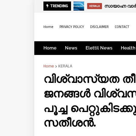
സായാഹ്ന വാര്‍
TRENDING
KERALA
Home
PRIVACY POLICY
DISCLAIMER
CONTACT
Home
News
Elettil News
Health
Home
KERALA
വിശ്വാസ്യത തീ
ജനങ്ങൾ വിശ്വസി
പൂച്ച പെറ്റുകിട‌ക
സതീശൻ.