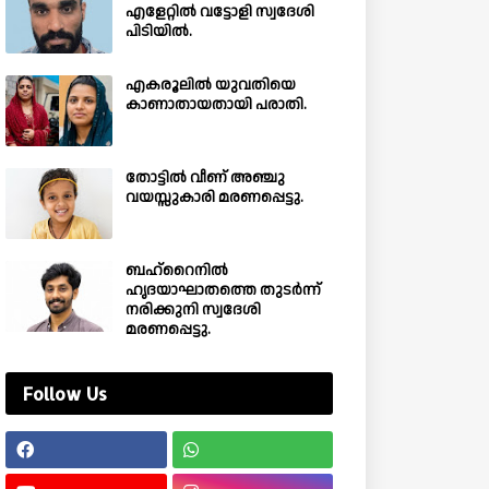
എളേറ്റിൽ വട്ടോളി സ്വദേശി
പിടിയിൽ.
എകരൂലിൽ യുവതിയെ
കാണാതായതായി പരാതി.
തോട്ടിൽ വീണ് അഞ്ചു
വയസ്സുകാരി മരണപ്പെട്ടു.
ബഹ്‌റൈനിൽ
ഹൃദയാഘാതത്തെ തുടർന്ന്
നരിക്കുനി സ്വദേശി
മരണപ്പെട്ടു.
Follow Us