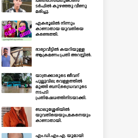
പത്തൊൻപതുകാരൻ
ടർഫിൽ കുഴഞ്ഞു വീണു
മരിച്ചു.
എകരൂലിൽ നിന്നും
കാണാതായ യുവതിയെ
കണ്ടെത്തി.
ഭാര്യാവീട്ടിൽ കയറിയുള്ള
ആക്രമണം:പ്രതി അറസ്റ്റിൽ.
യാത്രക്കാരുടെ ജീവന്
പുല്ലുവില; വെള്ളത്തിൽ
മുങ്ങി ബസ്;ഡ്രൈവറുടെ
നടപടി
പ്രതിഷേധത്തിനിടയാക്കി.
ബാലുശ്ശേരിയില്‍
യുവതിയെയും,മകനെയും
കാണാതായി.
എം.ഡി.എം.എ. യുമായി