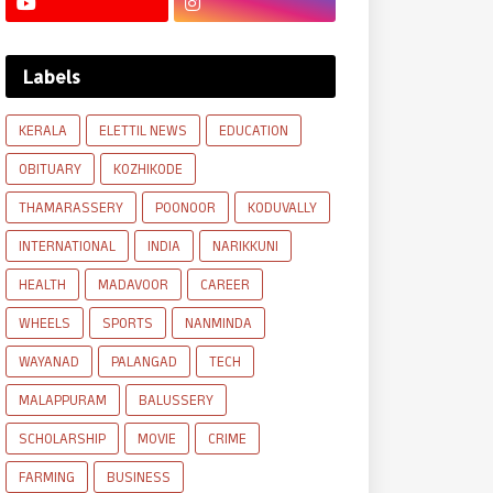
Labels
KERALA
ELETTIL NEWS
EDUCATION
OBITUARY
KOZHIKODE
THAMARASSERY
POONOOR
KODUVALLY
INTERNATIONAL
INDIA
NARIKKUNI
HEALTH
MADAVOOR
CAREER
WHEELS
SPORTS
NANMINDA
WAYANAD
PALANGAD
TECH
MALAPPURAM
BALUSSERY
SCHOLARSHIP
MOVIE
CRIME
FARMING
BUSINESS