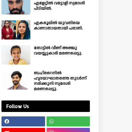
എളേറ്റിൽ വട്ടോളി സ്വദേശി
പിടിയിൽ.
എകരൂലിൽ യുവതിയെ
കാണാതായതായി പരാതി.
തോട്ടിൽ വീണ് അഞ്ചു
വയസ്സുകാരി മരണപ്പെട്ടു.
ബഹ്‌റൈനിൽ
ഹൃദയാഘാതത്തെ തുടർന്ന്
നരിക്കുനി സ്വദേശി
മരണപ്പെട്ടു.
Follow Us