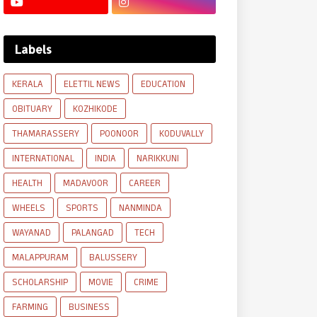
Labels
KERALA
ELETTIL NEWS
EDUCATION
OBITUARY
KOZHIKODE
THAMARASSERY
POONOOR
KODUVALLY
INTERNATIONAL
INDIA
NARIKKUNI
HEALTH
MADAVOOR
CAREER
WHEELS
SPORTS
NANMINDA
WAYANAD
PALANGAD
TECH
MALAPPURAM
BALUSSERY
SCHOLARSHIP
MOVIE
CRIME
FARMING
BUSINESS