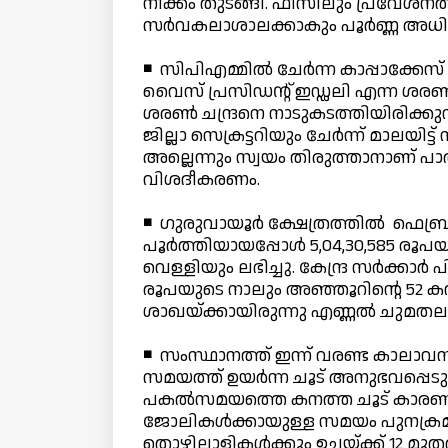
നീക്കം തുടങ്ങി. ഫീസിലും പ്രവേശനത
സര്‍വകലാശാലക്കാകും പൂര്‍ണ്ണ അധിക
◾ സിപിഎമ്മില്‍ ചേര്‍ന്ന കാപ്പാ
വൈസ് പ്രസിഡന്റ് ഇഡ്ഡലി എന്ന ശരണ്‍
ശരണ്‍ ചന്ദ്രനെ നാടുകടത്തിയിരിക്കുന്
ജില്ലാ സെക്രട്ടറിയും ചേര്‍ന്ന് മാലയിട്
അല്ലെന്നും സ്വയം തിരുത്താനാണ് പാര
വിശദീകരണം.
◾ ഗുരുവായൂര്‍ ക്ഷേത്രത്തില്‍ ഫെബ
പൂര്‍ത്തിയായപ്പോള്‍ 5,04,30,585 രൂ
വെള്ളിയും ലഭിച്ചു. കേന്ദ്ര സര്‍ക്കാര്
രൂപയുടെ നാലും അഞ്ഞൂറിന്റെ 52 ക
ശാഖയ്ക്കായിരുന്നു എണ്ണല്‍ ചുമതല. 
◾ സംസ്ഥാനത്ത് ഇന്ന് വരണ്ട കാലാവസ്
സമയത്ത് ഉയര്‍ന്ന ചൂട് അനുഭവപ്പെടുമ
പകല്‍സമയത്തെ കനത്ത ചൂട് കാരണം ക
ജോലികള്‍ക്കായുള്ള സമയം പുനക്രമീകര
തൊഴിലാളികള്‍ക്കും ഉച്ചയ്ക്ക് 12 മ