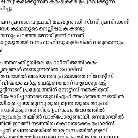
പ് സ്വീകരിക്കുന്നത് കര്‍ഷകരെ ഉപദ്രവിക്കുന്ന
ച്ചു.
ോപന പ്രസംഗവുമായി മലപ്പുറം ഡി.സി.സി പ്രസിഡണ്ട്
‍ ക്ഷമയുടെ നെല്ലിപ്പലക കണ്ടു
െന്നും പറഞ്ഞ ജോയ് ഇന്ന് വന്നത്
ടുകറ്റയുമായി വനം ഓഫീസുകളിലേക്ക് വരുമെന്നും
ു.
 പത്തനംതിട്ടയിലെ പോലീസ് അതിക്രമം
ത്യങ്ങള്‍ തടയുന്നതില്‍ പോലീസ്
യമസഭയില്‍ അടിയന്തര പ്രമേയത്തിന് നോട്ടീസ്
് വിഷയം ചര്‍ച്ച ചെയ്യണമെന്ന് ആവശ്യപ്പെട്ട്
ുദ്ദീനാണ് പ്രമേയത്തിന് നോട്ടീസ് നല്‍കിയത്.
നിഷേധിച്ചതോടെ യുഡിഎഫ് അംഗങ്ങള്‍ സഭയില്‍
ീകരിച്ചായിരുന്നു മുഖ്യമന്ത്രിയുടെ മറുപടി.
സാരിക്കുന്നതിനിടെ പ്രസംഗം വേഗത്തില്‍
ഇരുവരും തമ്മില്‍ വാക്‌പോരുണ്ടായി. നെന്മാറയില്‍
്തില്‍ ഇറങ്ങി നടത്തിയ കൊലയടക്കം പോലീസ്
ചത്. ചെന്താമരയ്ക്ക് ജാമ്യവസ്ഥയില്‍ ഇളവ്
തിര്‍ത്തിരുന്നുവെന്നും പ്രതി ജാമ്യ വ്യവസ്ഥ