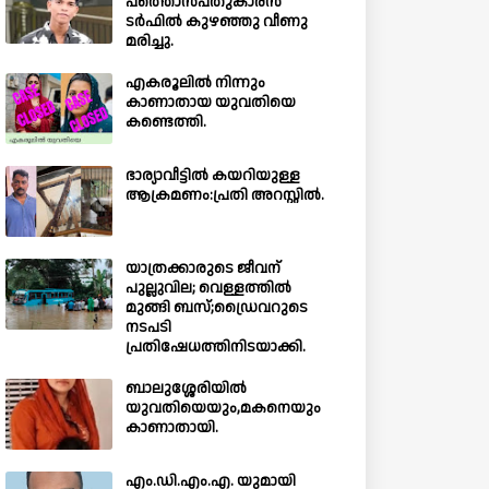
പത്തൊൻപതുകാരൻ
ടർഫിൽ കുഴഞ്ഞു വീണു
മരിച്ചു.
എകരൂലിൽ നിന്നും
കാണാതായ യുവതിയെ
കണ്ടെത്തി.
ഭാര്യാവീട്ടിൽ കയറിയുള്ള
ആക്രമണം:പ്രതി അറസ്റ്റിൽ.
യാത്രക്കാരുടെ ജീവന്
പുല്ലുവില; വെള്ളത്തിൽ
മുങ്ങി ബസ്;ഡ്രൈവറുടെ
നടപടി
പ്രതിഷേധത്തിനിടയാക്കി.
ബാലുശ്ശേരിയില്‍
യുവതിയെയും,മകനെയും
കാണാതായി.
എം.ഡി.എം.എ. യുമായി