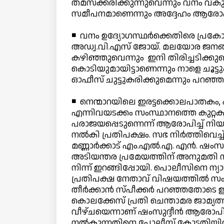
തമസ്‌ക്കരിക്കുന്നുവെന്നും വനം വകുപ്
സമീപനമാണെന്നും അദ്ദേഹം ആരോപി
◾ വനം ഉദ്യോഗസ്ഥര്‍ക്കെതിരെ പ്രക
അഡ്വ.വി.എസ് ജോയ്. മലയോര ജനങ്ങള്
കഴിഞ്ഞുവെന്നും ഇനി തിരിച്ചടിക്കുമ
കൊടിയുമായിട്ടാണെന്നും നാളെ ചൂട്
ഓഫീസ് ചുട്ടുകരിക്കുമെന്നും പറഞ്ഞ
◾ നെന്മാറയിലെ ഇരട്ടക്കൊലപാതകം,
എന്നിവയടക്കം സംസ്ഥാനത്തെ കുറ്റകൃ
പരാജയപ്പെടുന്നെന്ന് ആരോപിച്ച് നി
നല്‍കി പ്രതിപക്ഷം. സഭ നിര്‍ത്തിവെച്ച
മണ്ണാര്‍ക്കാട് എം.എല്‍.എ. എന്‍. ഷംസ
അടിയന്തര പ്രമേയത്തിന് അനുമതി 
നിന്ന് ഇറങ്ങിപ്പോയി. പൊലീസിനെ ന്യായ
പ്രതിപക്ഷ നേതാവ് വിഷയത്തില്‍ സം
തീര്‍ക്കാന്‍ സ്പീക്കര്‍ പറഞ്ഞതോടെ 
കൊലക്കേസ് പ്രതി ചെന്താമര ജാമ്യത
വീഴ്ചയെന്നാണ് ഷംസുദ്ദീന്‍ ആരോപിച്
നല്‍കുന്നതിനെ പോലീസ് കോടതിയില്‍ എ